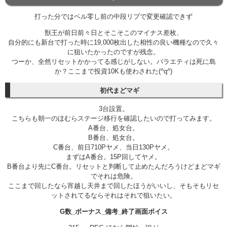
打った分ではベル零し前の中段リプで変更確認できず
獣王が前日前々日とそこそこのマイナス差枚、
自分的にも新台で打った時に19,000枚出した相性の良い機種なので久々
に狙いたかったのですが残念。
つーか、全然リセットかかってる感じがしない。バラエティは死に島
か？ここまで投資10Kも使わされた(^q^)
初代まどマギ
3台設置。
こちらも朝一のほむらステージ移行を確認したいので打ってみます。
A番台、処女台。
B番台、処女台。
C番台、前日710Pヤメ、当日130Pヤメ。
まずはA番台。15P回してヤメ。
B番台より先にC番台。リセットと判断して止めたんだろうけどまどマギ
でそれは危険。
ここまで回したなら宵越し天井まで回したほうがいいし、そもそもリセ
ットされてるならそれはそれで狙いたい。
G数_ボーナス_備考_終了画面ボイス