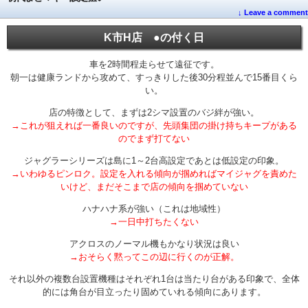
↓ Leave a comment
K市H店 ●の付く日
車を2時間程走らせて遠征です。
朝一は健康ランドから攻めて、すっきりした後30分程並んで15番目くら
い。
店の特徴として、まずは2シマ設置のバジ絆が強い。
→これが狙えれば一番良いのですが、先頭集団の掛け持ちキープがある
のでまず打てない
ジャグラーシリーズは島に1～2台高設定であとは低設定の印象。
→いわゆるピンロク。設定を入れる傾向が掴めればマイジャグを責めた
いけど、まだそこまで店の傾向を掴めていない
ハナハナ系が強い（これは地域性）
→一日中打ちたくない
アクロスのノーマル機もかなり状況は良い
→おそらく黙ってこの辺に行くのが正解。
それ以外の複数台設置機種はそれぞれ1台は当たり台がある印象で、全体
的には角台が目立ったり固めていれる傾向にあります。