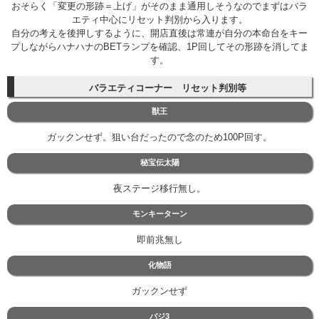
おそらく「変更の形跡＝上げ」がそのまま通用しそうなのでまずはバラ
エティ中心にリセット判別から入ります。
自分の考えを後押しするように、開店直後は常連が自分の本命台をキー
プしながらハナハナのBETランプを確認、1P回してその形跡を消してま
す。
バラエティコーナー リセット判別等
獣王
ガックンせず。狙い台だったので念のため100P回す。
秘宝伝太陽
夜ステージ移行無し。
モンキーターン
即前兆無し
化物語
ガックンせず
バジ3