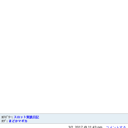
ｶﾃｺﾞﾘｰ:
スロット実践日記
ﾀｸﾞ:
まどかマギカ
3/2, 2017 @ 11:43 pm
コメントする