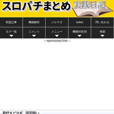
実践記事
機種解析
メルマガ
twitter
問い合わせ
タグ一覧
コメント
メニュー
機種50音別
検索
---sponsored link---
初代まどマギ 設定狙い