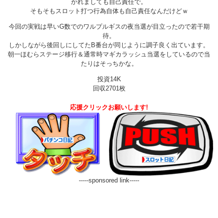
かれましても自己責任で。
そもそもスロット打つ行為自体も自己責任なんだけどｗ
今回の実戦は早いG数でのワルプルギスの夜当選が目立ったので若干期
待。
しかしながら後回しにしてたB番台が同じように調子良く出ています。
朝一ほむらステージ移行＆通常時マギカラッシュ当選をしているので当
たりはそっちかな。
投資14K
回収2701枚
応援クリックお願いします!
-----sponsored link-----