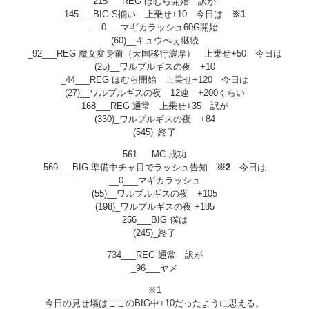
215___REG ほむら開始 訳が
145___BIG S揃い 上乗せ+10 今日は
※1
__0___マギカラッシュ60G開始
(60)__キュウべぇ継続
_92___REG 魔女変身前（天国移行濃厚） 上乗せ+50 今日は
(25)__ワルプルギスの夜 +10
_44___REG ほむら開始 上乗せ+120 今日は
(27)__ワルプルギスの夜 12連 +200くらい
168___REG 通常 上乗せ+35 訳が
(330)_ワルプルギスの夜 +84
(545)_終了
561___MC 成功
569___BIG 準備中チャ目でラッシュ告知
※2
今日は
__0___マギカラッシュ
(55)__ワルプルギスの夜 +105
(198)_ワルプルギスの夜 +185
256___BIG 僕は
(245)_終了
734___REG 通常 訳が
_96___ヤメ
※1
今日の見せ場はここのBIG中+10だったように思える。