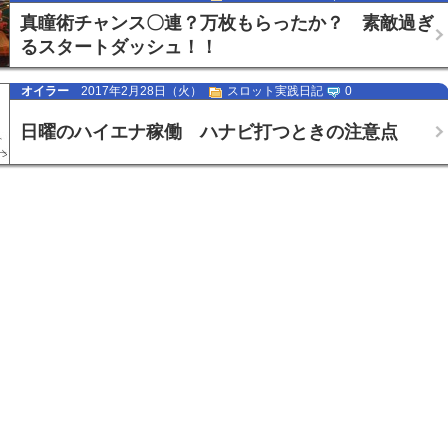
真瞳術チャンス〇連？万枚もらったか？ 素敵過ぎ
るスタートダッシュ！！
オイラー
2017年2月28日（火）
スロット実践日記
0
日曜のハイエナ稼働 ハナビ打つときの注意点