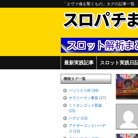
「エヴァ魂を繋ぐもの」タグの記事一覧
最新実践記事
スロット実践日
機種タグ一覧
バジリスク絆 (39)
サラリーマン番長 (17)
ミリオンゴッド凱旋
(15)
ハナビ (13)
アナザーゴッドハーデ
ス (13)