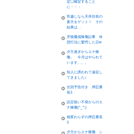
定◯確定すること
に・・・
宵越しなら天井目前の
蒼天をゲット！ その
結果は…
牙狼魔戒稼働記事 休
憩打法に驚愕した日w
夕方過ぎからエナ稼
働。 今月はやられて
います。。。
知人に誘われて遠征し
てきました♪
次回予告付き 押忍番
長3
設定狙い不発からのエ
ナ稼働(^_^;)
相変わらずの押忍番長
3
夕方からエナ稼働 シ