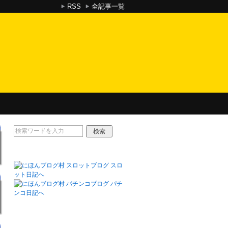
RSS
全記事一覧