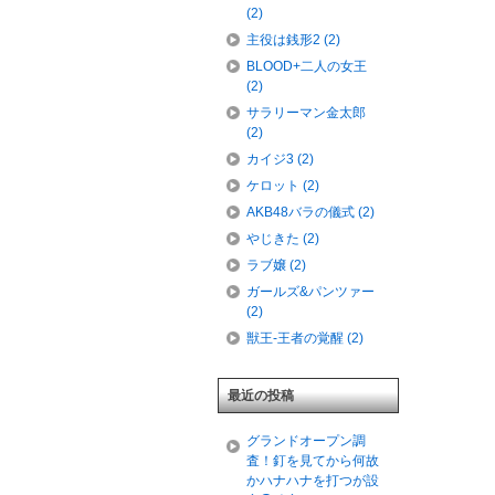
(2)
主役は銭形2 (2)
BLOOD+二人の女王
(2)
サラリーマン金太郎
(2)
カイジ3 (2)
ケロット (2)
AKB48バラの儀式 (2)
やじきた (2)
ラブ嬢 (2)
ガールズ&パンツァー
(2)
獣王-王者の覚醒 (2)
最近の投稿
グランドオープン調
査！釘を見てから何故
かハナハナを打つが設