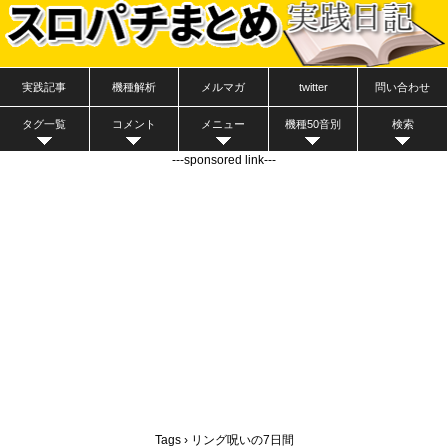
実践記事
機種解析
メルマガ
twitter
問い合わせ
タグ一覧
コメント
メニュー
機種50音別
検索
---sponsored link---
Tags › リング呪いの7日間