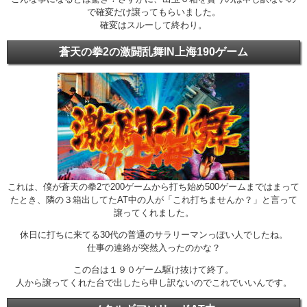
で確変だけ譲ってもらいました。
確変はスルーして終わり。
蒼天の拳2の激闘乱舞IN上海190ゲーム
これは、僕が蒼天の拳2で200ゲームから打ち始め500ゲームまではまって
たとき、隣の３箱出してたAT中の人が「これ打ちませんか？」と言って
譲ってくれました。
休日に打ちに来てる30代の普通のサラリーマンっぽい人でしたね。
仕事の連絡が突然入ったのかな？
この台は１９０ゲーム駆け抜けて終了。
人から譲ってくれた台で出したら申し訳ないのでこれでいいんです。