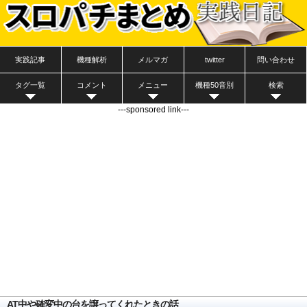
実践記事
機種解析
メルマガ
twitter
問い合わせ
タグ一覧
コメント
メニュー
機種50音別
検索
---sponsored link---
AT中や確変中の台を譲ってくれたときの話