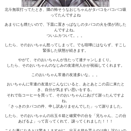
北斗無双打ってたとき、隣の怖そうなおじちゃんがタバコをバコバコ吸
ってたんですよね
あまりにも煙たいので、下皿に置きっぱなしのタバコの火を僕が消した
んですよね。
ついムカついて。。。
したら、そのおいちゃん怒ってしまって。でも喧嘩にはならず、すこし
緊張した状態が続きます。
やがて、そのおいちゃんが当たって連チャンしまくり。
したら、そのおいちゃんのなじみの友達何人かが祝福してくれます。
このおいちゃん常連の友達多いな。。。
おいちゃんに常連の友達がこんなにいると、あとあとこの店に来たと
き、自分が気まずい思いをする。
それで缶コーヒーを買って、そのおいちゃんにあげて謝ったんですよ
ね。
「さっきのタバコの件、申し訳ありませんでした」って謝りました。
したら、そのおいちゃんの出玉６箱と確変中の台を「兄ちゃん、この台
あげるよ」って言ってくれて、譲ってくれました！！！
こんな事になるとは驚き！さすがに、出玉６箱を貰うのは申し訳ないの