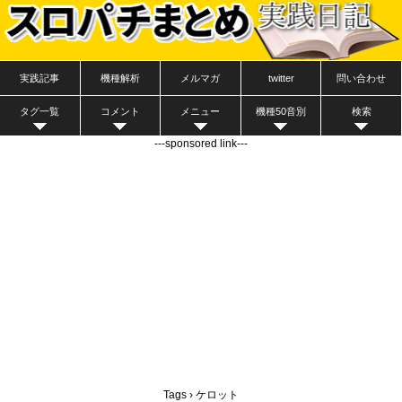
実践記事
機種解析
メルマガ
twitter
問い合わせ
タグ一覧
コメント
メニュー
機種50音別
検索
---sponsored link---
Tags › ケロット