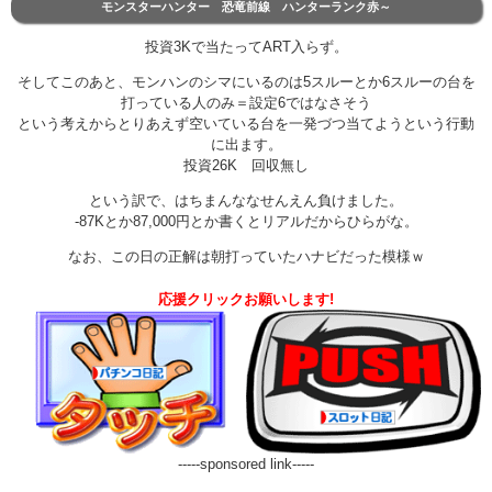
モンスターハンター 恐竜前線 ハンターランク赤～
投資3Kで当たってART入らず。
そしてこのあと、モンハンのシマにいるのは5スルーとか6スルーの台を
打っている人のみ＝設定6ではなさそう
という考えからとりあえず空いている台を一発づつ当てようという行動
に出ます。
投資26K 回収無し
という訳で、はちまんななせんえん負けました。
-87Kとか87,000円とか書くとリアルだからひらがな。
なお、この日の正解は朝打っていたハナビだった模様ｗ
応援クリックお願いします!
-----sponsored link-----