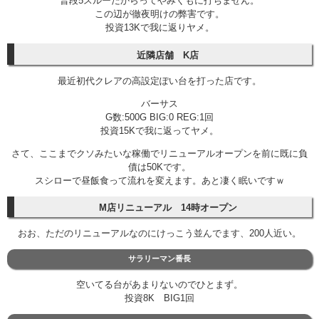
普段5スルーだからってやみくもに打ちません。
この辺が徹夜明けの弊害です。
投資13Kで我に返りヤメ。
近隣店舗 K店
最近初代クレアの高設定ぽい台を打った店です。
バーサス
G数:500G BIG:0 REG:1回
投資15Kで我に返ってヤメ。
さて、ここまでクソみたいな稼働でリニューアルオープンを前に既に負
債は50Kです。
スシローで昼飯食って流れを変えます。あと凄く眠いですｗ
M店リニューアル 14時オープン
おお、ただのリニューアルなのにけっこう並んでます、200人近い。
サラリーマン番長
空いてる台があまりないのでひとまず。
投資8K BIG1回