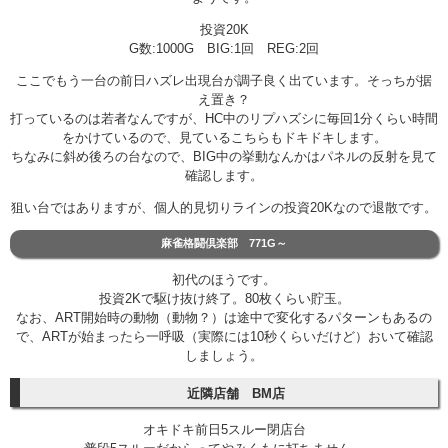
投資20K
G数:1000G BIG:1回 REG:2回
ここでもう一台の前日ハズレ出現台が調子良く出ています。そっちが据
え置き？
打っているのは若者なんですが、HC中のリプハズシに毎回1分くらい時間
をかけているので、見ているこちらもドキドキします。
ちなみに斜め後ろの台なので、BIG中の挙動なんかはパネルの反射を見て
確認します。
狙い台ではありますが、個人的見切りラインの投資20Kなので退散です。
麻雀格闘倶楽部 771G～
初代のほうです。
投資2Kで駆け抜け終了。80枚くらい貯玉。
なお、ART開始時の動物（動物？）は途中で変化するパターンもあるの
で、ARTが始まったら一呼吸（実際には10秒くらいだけど）おいて確認
しましょう。
近隣店舗 BM店
オキドキ前日5スルー閉店台