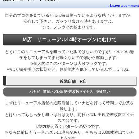
↓ Leave a comment
自分のブログを見ているとほぼ毎日勝っているような感じがしますが、
安心して下さい、ガッツリ負ける時もありますよ。
では、メシウマの始まりです。
M店 リニューアル14時オープンにむけて
とくにこのリニューアルを狙っていた訳ではないのですが、ついつい徹
夜をしてしまってまだ眠くないので朝から稼働します。
※個人的にこのパターンは大敗フラグです。
やはり徹夜明けの状態だと、判断能力も低下しているんでしょうね。
近隣店舗 R店
ハナビ 前日ハズレ出現+差枚数マイナス 据え狙い
まずはリニューアル店舗の近隣店舗にてハナビを打って時間までお茶を
濁します。
とはいってもしっかり狙いは台はあり、前日ハズレ出現で差枚数マイナ
スの台です。
8割方据え置くパターンのやつです。
ちなみに前日もう一台ハズレ出現台があり、そちらは3000枚程出ていた
ようです。