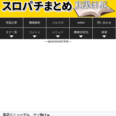
実践記事
機種解析
メルマガ
twitter
問い合わせ
タグ一覧
コメント
メニュー
機種50音別
検索
---sponsored link---
某店リニューアル クソ負けｗ