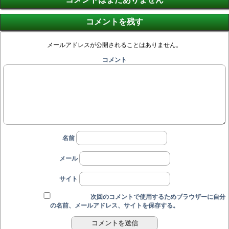
コメントを残す
メールアドレスが公開されることはありません。
コメント
名前
メール
サイト
次回のコメントで使用するためブラウザーに自分
の名前、メールアドレス、サイトを保存する。