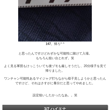
147
。帰ろ^ ^
と思ったんですけどわずかな可能性に賭けて入場。
もちろん狙い台とれず。笑
よく見る軍団もけっこういてち後ヅモも厳しそうだし、20分様子を見て
帰りました。
ワンチャン可能性あるマイジャグ打ちながら様子見しようかと思ったん
ですけど、それはさすがに養分だと思ってやめました。
設定狙いしたかったなあ。。笑
3/7 ハイエナ