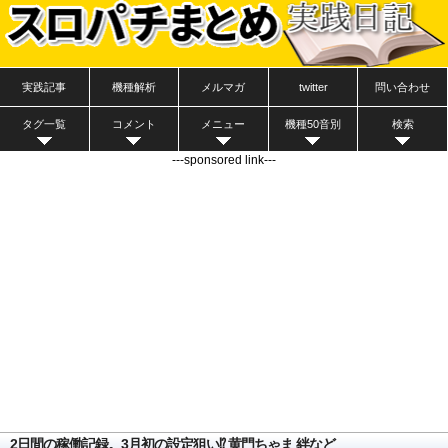
実践記事
機種解析
メルマガ
twitter
問い合わせ
タグ一覧
コメント
メニュー
機種50音別
検索
---sponsored link---
2日間の稼働記録。3月初の設定狙い⁉︎ 黄門ちゃま 絆など