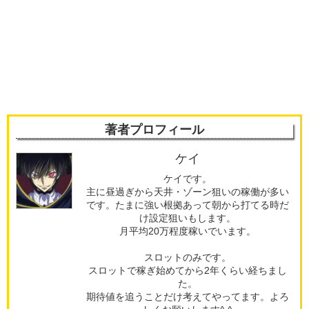
著者プロフィール
ケイ
ケイです。
主に昼過ぎから天井・ゾーン狙いの稼働が多い
です。たまに強い根拠あって朝から打てる時だ
け設定狙いもします。
月平均20万程度稼いでいます。
スロットのみです。
スロットで稼ぎ始めてから2年くらい経ちまし
た。
期待値を追うことだけ考えてやってます。よろ