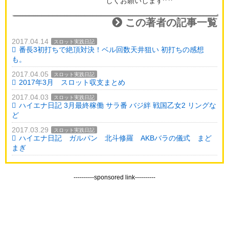
しくお願いします^ ^
この著者の記事一覧
2017.04.14
スロット実践日記
番長3初打ちで絶頂対決！ベル回数天井狙い 初打ちの感想
も。
2017.04.05
スロット実践日記
2017年3月 スロット収支まとめ
2017.04.03
スロット実践日記
ハイエナ日記 3月最終稼働 サラ番 バジ絆 戦国乙女2 リングな
ど
2017.03.29
スロット実践日記
ハイエナ日記 ガルパン 北斗修羅 AKBバラの儀式 まど
まぎ
----------sponsored link----------