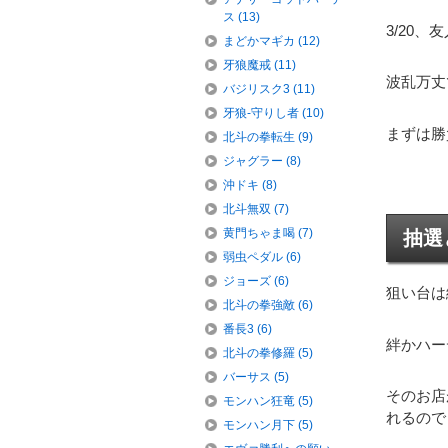
ス (13)
3/20
まどかマギカ (12)
牙狼魔戒 (11)
波乱万丈
バジリスク3 (11)
牙狼-守りし者 (10)
まずは勝
北斗の拳転生 (9)
ジャグラー (8)
沖ドキ (8)
北斗無双 (7)
黄門ちゃま喝 (7)
抽選
弱虫ペダル (6)
ジョーズ (6)
狙い台は
北斗の拳強敵 (6)
番長3 (6)
絆かハー
北斗の拳修羅 (5)
バーサス (5)
そのお店
モンハン狂竜 (5)
れるので
モンハン月下 (5)