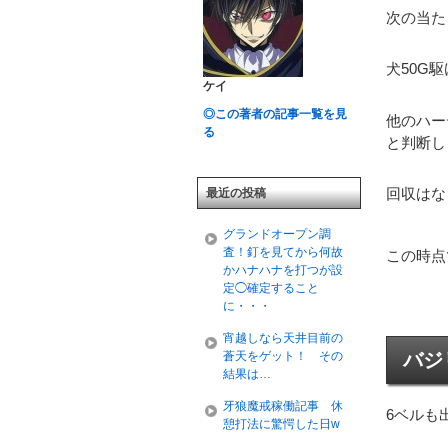
次の当た
犬50G
ケイ
◎この著者の記事一覧を見
他のハー
る
と判断し
回収はな
最近の投稿
グランドオープン調
査！釘を見てから何故
この時点
かハナハナを打つが設
定◯確定すること
に・・・
宵越しなら天井目前の
バジ
蒼天をゲット！ その
結果は…
牙狼魔戒稼働記事 休
6ベルも
憩打法に驚愕した日w