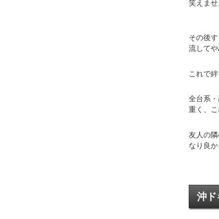
笑えませ
その後す
流してや
これで絆
全台系・
重く、こ
友人の隣
なり良か
沖ド