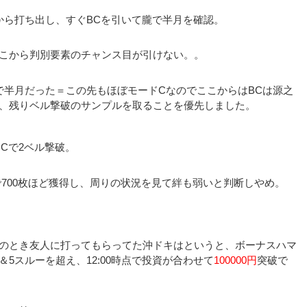
から打ち出し、すぐBCを引いて朧で半月を確認。
こから判別要素のチャンス目が引けない。。
で半月だった＝この先もほぼモードCなのでここからはBCは源之
、残りベル撃破のサンプルを取ることを優先しました。
BCで2ベル撃破。
で700枚ほど獲得し、周りの状況を見て絆も弱いと判断しやめ。
のとき友人に打ってもらってた沖ドキはというと、ボーナスハマ
＆5スルーを超え、12:00時点で投資が合わせて
100000円
突破で