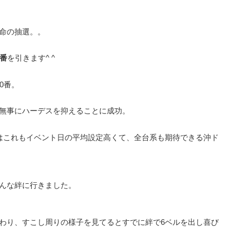
命の抽選。。
8番
を引きます^ ^
0番。
無事にハーデスを抑えることに成功。
はこれもイベント日の平均設定高くて、全台系も期待できる沖ド
んな絆に行きました。
わり、すこし周りの様子を見てるとすでに絆で6ベルを出し喜び