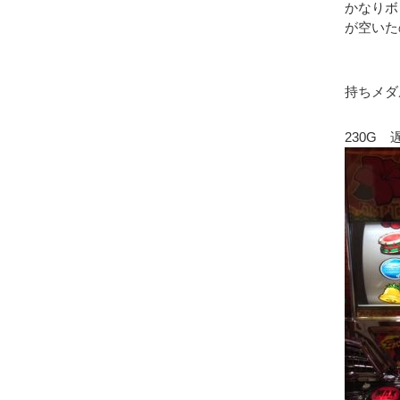
かなりボ
が空いた
持ちメダ
230G