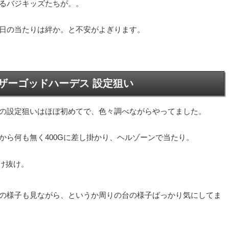
るバジキッズたちが。。
日の当たりは絆か。と不安がよぎります。
ザーゴッドハーデス 設定狙い
の設定狙いはほぼ初めてで、色々調べながらやってました。
から何も無く400Gに差し掛かり、ヘルゾーンで当たり。
駆け抜け。
の様子も見ながら、というか周りの台の様子ばっかり気にしてま