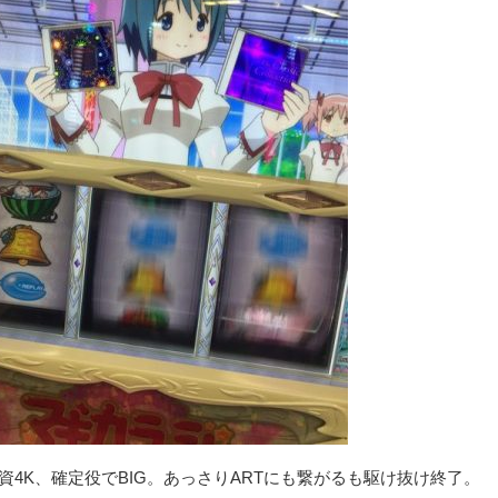
資4K、確定役でBIG。あっさりARTにも繋がるも駆け抜け終了。