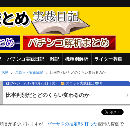
記
パチンコ実践日記
雑記
機種別解析
ライター募集
TOP
スロット実践日記
比率判別だとどのくらい変わるのか
はげへい
2017年3月28日（火）
スロット実践日記
0
比率判別だとどのくらい変わるのか
順番が多少ズレますが、
バーサスの推定6を打った
翌日の稼働で