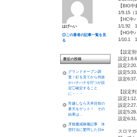
【BIG
1/9.15（
【HC中
1/1.92 
はげへい
【HG中
◎この著者の記事一覧を見
1/10.1 
る
【設定別
設定1:8.
最近の投稿
設定2:20
設定5:33
グランドオープン調
査！釘を見てから何故
設定6:37
かハナハナを打つが設
定◯確定すること
【設定判
に・・・
設定1:12
宵越しなら天井目前の
設定2:27
蒼天をゲット！ その
設定5:28
結果は…
設定6:31
牙狼魔戒稼働記事 休
憩打法に驚愕した日w
スロマガ