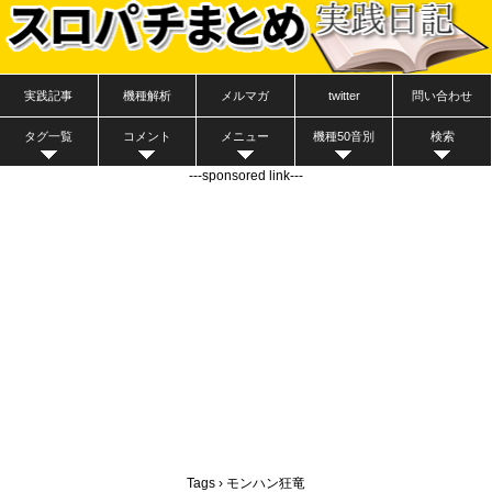
実践記事
機種解析
メルマガ
twitter
問い合わせ
タグ一覧
コメント
メニュー
機種50音別
検索
---sponsored link---
Tags › モンハン狂竜