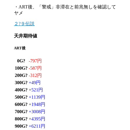
・ART後、「警戒」非滞在と前兆無しを確認して
ヤメ
２?９伝説
天井期待値
ART後
0G?
-797円
100G?
-587円
200G?
-312円
300G?
+49円
400G?
+521円
500G?
+1139円
600G?
+1948円
700G?
+3008円
800G?
+4395円
900G?
+6211円