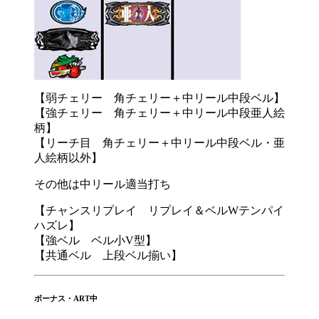
【
弱チェリー
角チェリー＋中リール中段ベル】
【
強チェリー
角チェリー＋中リール中段亜人絵
柄】
【
リーチ目
角チェリー＋中リール中段ベル・亜
人絵柄以外】
その他は中リール適当打ち
【
チャンスリプレイ
リプレイ＆ベルWテンパイ
ハズレ】
【
強ベル
ベル小V型】
【
共通ベル
上段ベル揃い】
ボーナス・ART中