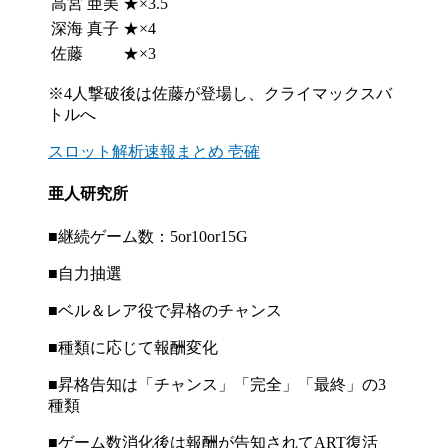
高宮 亜美
★×3.5
深海 真子
★×4
佐藤
★×3
※4人撃破後は佐藤が登場し、クライマックスバ
トルへ
スロット解析速報まとめ 壱確
亜人研究所
■継続ゲーム数：5or10or15G
■自力抽選
■ベル＆レア役で昇格のチャンス
■種類に応じて報酬変化
■昇格告知は「チャンス」「完全」「最終」の3
種類
■ゲーム数消化後は報酬が告知されてART復活