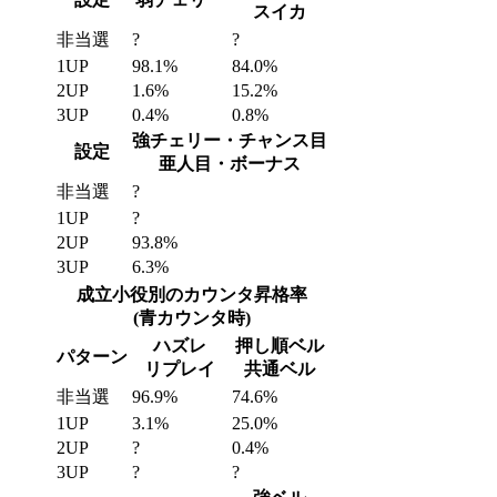
スイカ
非当選
?
?
1UP
98.1%
84.0%
2UP
1.6%
15.2%
3UP
0.4%
0.8%
強チェリー・チャンス目
設定
亜人目・ボーナス
非当選
?
1UP
?
2UP
93.8%
3UP
6.3%
成立小役別のカウンタ昇格率
(青カウンタ時)
ハズレ
押し順ベル
パターン
リプレイ
共通ベル
非当選
96.9%
74.6%
1UP
3.1%
25.0%
2UP
?
0.4%
3UP
?
?