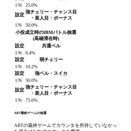
1?6
25.0%
強チェリー・チャンス目
設定
・亜人目・ボーナス
1?6
50.0%
小役成立時のIBMバトル抽選
(高確滞在時)
設定
共通ベル
1?6
0.4%
設定
弱チェリー
1?6
10.2%
設定
強ベル・スイカ
1?6
50.0%
強チェリー・チャンス目
設定
・亜人目・ボーナス
1?6
75.0%
ART最終ゲームの抽選
ARTの最終ゲームでカウンタを所持していなかっ