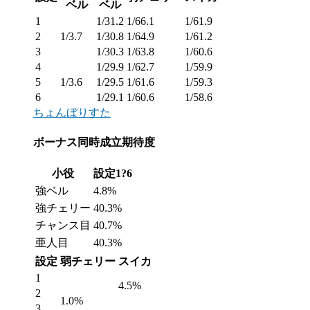
ベル
ベル
1
1/31.2
1/66.1
1/61.9
2
1/3.7
1/30.8
1/64.9
1/61.2
3
1/30.3
1/63.8
1/60.6
4
1/29.9
1/62.7
1/59.9
5
1/3.6
1/29.5
1/61.6
1/59.3
6
1/29.1
1/60.6
1/58.6
ちょんぼりすた
ボーナス同時成立期待度
小役
設定1?6
強ベル
4.8%
強チェリー
40.3%
チャンス目
40.7%
亜人目
40.3%
設定
弱チェリー
スイカ
1
4.5%
2
1.0%
3