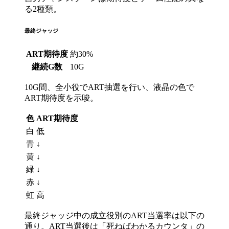
る2種類。
最終ジャッジ
ART期待度
約30%
継続G数
10G
10G間、全小役でART抽選を行い、液晶の色で
ART期待度を示唆。
色
ART期待度
白
低
青
↓
黄
↓
緑
↓
赤
↓
虹
高
最終ジャッジ中の成立役別のART当選率は以下の
通り。ART当選後は「死ねばわかるカウンタ」の