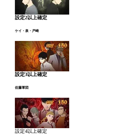
設定2以上確定
ケイ・泉・戸崎
設定3以上確定
佐藤軍団
設定4以上確定