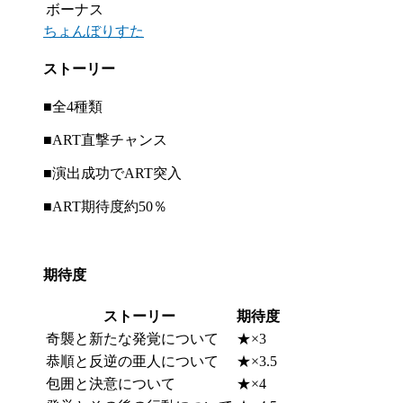
ボーナス
ちょんぼりすた
ストーリー
■全4種類
■ART直撃チャンス
■演出成功でART突入
■ART期待度約50％
期待度
ストーリー
期待度
奇襲と新たな発覚について
★×3
恭順と反逆の亜人について
★×3.5
包囲と決意について
★×4