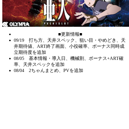
■更新情報■
09/19 打ち方、天井スペック、狙い目・やめどき、天
井期待値、ART終了画面、小役確率、ボーナス同時成
立期待度を追加
08/05 基本情報・導入日、機械割、ボーナス+ART確
率、天井スペックを追加
08/04 2ちゃんまとめ、PVを追加