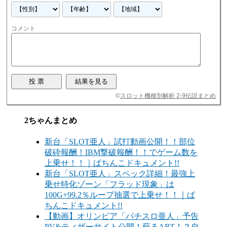
コメント
©
スロット機種別解析 2-9伝説まとめ
2ちゃんまとめ
新台「SLOT亜人」試打動画公開！！部位
破砕報酬！IBM撃破報酬！！でゲーム数を
上乗せ！！｜ぱちんこドキュメント!!
新台「SLOT亜人」スペック詳細！最強上
乗せ特化ゾーン「フラッド現象」は
100G+99.2％ループ抽選で上乗せ！！｜ぱ
ちんこドキュメント!!
【動画】オリンピア「パチスロ亜人」予告
PV&ティザーサイト公開！蘇るART！？自