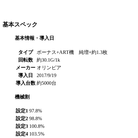
基本スペック
基本情報・導入日
タイプ
ボーナス+ART機 純増+約1.3枚
回転数
約30.1G/1k
メーカー
オリンピア
導入日
2017/9/19
導入台数
約5000台
機械割
設定1
97.8%
設定2
98.8%
設定3
100.8%
設定4
103.5%