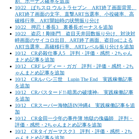
割、ボーナス確率を追加
10/22 ぱちスロ ウルトラセブン ART終了画面背景、
ART終了画面の文字、直撃ART当選率、小役確率、高
確移行率、ART開始時の状態振り分け
10/22 押忍！番長3 裏番長ボーナスを追加
10/22 盗忍！剛衛門 盗目天井回数振り分け、対決対
峙画面のサイコロ出目、ART終了画面、盗目ptによる
ART当選率、高確移行率、ARTレベル振り分けを追加
10/12 CR必殺仕事人5 評判・評価・感想・2ちゃん
まとめ記事を追加
10/12 CRF レディー・ガガ 評判・評価・感想・2ち
ゃんまとめ記事を追加
10/12 CRルパン三世 Lupin The End 実践稼働記事
を追加
10/12 CRバスタード!!-暗黒の破壊神- 実践稼働記事
を追加
10/12 CRスーパー海物語IN沖縄4 実践稼働記事を追
加
10/12 CR金田一少年の事件簿 地獄の傀儡師 評判・
評価・感想・2ちゃんまとめ記事を追加
10/12 CRタイガーマスク3 評判・評価・感想・2ち
ゃんまとめ記事を追加