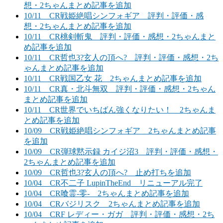
想・2ちゃんまとめ記事を追加
10/11 CR戦姫絶唱シンフォギア 評判・評価・感
想・2ちゃんまとめ記事を追加
10/11 CR桃剣斬鬼 評判・評価・感想・2ちゃんまと
め記事を追加
10/11 CR哲也3?玄人の頂へ? 評判・評価・感想・2ち
ゃんまとめ記事を追加
10/11 CR戦国乙女 花 2ちゃんまとめ記事を追加
10/11 CR真・北斗無双 評判・評価・感想・2ちゃん
まとめ記事を追加
10/11 CR世界でいちばん強くなりたい！ 2ちゃんま
とめ記事を追加
10/09 CR戦姫絶唱シンフォギア 2ちゃんまとめ記事
を追加
10/09 CR弾球黙示録 カイジ沼3 評判・評価・感想・
2ちゃんまとめ記事を追加
10/09 CR哲也3?玄人の頂へ? 止め打ちを追加
10/04 CR不二子 LupinTheEnd リニューアル完了
10/04 CR喰霊-零- 2ちゃんまとめ記事を追加
10/04 CRバジリスク 2ちゃんまとめ記事を追加
10/04 CRF レディー・ガガ 評判・評価・感想・2ち