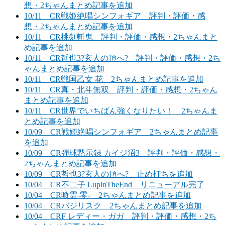
想・2ちゃんまとめ記事を追加
10/11 CR戦姫絶唱シンフォギア 評判・評価・感
想・2ちゃんまとめ記事を追加
10/11 CR桃剣斬鬼 評判・評価・感想・2ちゃんまと
め記事を追加
10/11 CR哲也3?玄人の頂へ? 評判・評価・感想・2ち
ゃんまとめ記事を追加
10/11 CR戦国乙女 花 2ちゃんまとめ記事を追加
10/11 CR真・北斗無双 評判・評価・感想・2ちゃん
まとめ記事を追加
10/11 CR世界でいちばん強くなりたい！ 2ちゃんま
とめ記事を追加
10/09 CR戦姫絶唱シンフォギア 2ちゃんまとめ記事
を追加
10/09 CR弾球黙示録 カイジ沼3 評判・評価・感想・
2ちゃんまとめ記事を追加
10/09 CR哲也3?玄人の頂へ? 止め打ちを追加
10/04 CR不二子 LupinTheEnd リニューアル完了
10/04 CR喰霊-零- 2ちゃんまとめ記事を追加
10/04 CRバジリスク 2ちゃんまとめ記事を追加
10/04 CRF レディー・ガガ 評判・評価・感想・2ち