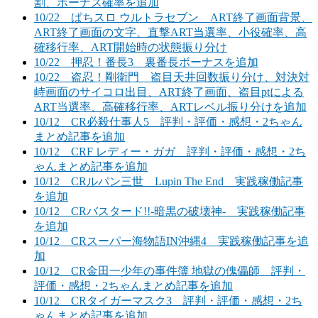
割、ボーナス確率を追加
10/22 ぱちスロ ウルトラセブン ART終了画面背景、
ART終了画面の文字、直撃ART当選率、小役確率、高
確移行率、ART開始時の状態振り分け
10/22 押忍！番長3 裏番長ボーナスを追加
10/22 盗忍！剛衛門 盗目天井回数振り分け、対決対
峙画面のサイコロ出目、ART終了画面、盗目ptによる
ART当選率、高確移行率、ARTレベル振り分けを追加
10/12 CR必殺仕事人5 評判・評価・感想・2ちゃん
まとめ記事を追加
10/12 CRF レディー・ガガ 評判・評価・感想・2ち
ゃんまとめ記事を追加
10/12 CRルパン三世 Lupin The End 実践稼働記事
を追加
10/12 CRバスタード!!-暗黒の破壊神- 実践稼働記事
を追加
10/12 CRスーパー海物語IN沖縄4 実践稼働記事を追
加
10/12 CR金田一少年の事件簿 地獄の傀儡師 評判・
評価・感想・2ちゃんまとめ記事を追加
10/12 CRタイガーマスク3 評判・評価・感想・2ち
ゃんまとめ記事を追加