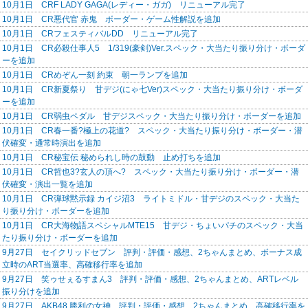
10月1日 CRF LADY GAGA(レディー・ガガ) リニューアル完了
10月1日 CR悪代官 赤鬼 ボーダー・ゲーム性解説を追加
10月1日 CRフェスティバルDD リニューアル完了
10月1日 CR必殺仕事人5 1/319(豪剣)Ver.スペック・大当たり振り分け・ボーダ
ーを追加
10月1日 CRめぞん一刻 約束 朝一ランプを追加
10月1日 CR新夏祭り 甘デジ(にゃ七Ver)スペック・大当たり振り分け・ボーダ
ーを追加
10月1日 CR弱虫ペダル 甘デジスペック・大当たり振り分け・ボーダーを追加
10月1日 CR春一番?極上の花道? スペック・大当たり振り分け・ボーダー・潜
伏確変・通常時演出を追加
10月1日 CR秘宝伝 秘められし時の鼓動 止め打ちを追加
10月1日 CR哲也3?玄人の頂へ? スペック・大当たり振り分け・ボーダー・潜
伏確変・演出一覧を追加
10月1日 CR弾球黙示録 カイジ沼3 ライトミドル・甘デジのスペック・大当た
り振り分け・ボーダーを追加
10月1日 CR大海物語スペシャルMTE15 甘デジ・ちょいパチのスペック・大当
たり振り分け・ボーダーを追加
9月27日 セイクリッドセブン 評判・評価・感想、2ちゃんまとめ、ボーナス成
立時のART当選率、高確移行率を追加
9月27日 笑ゥせぇるすまん3 評判・評価・感想、2ちゃんまとめ、ARTレベル
振り分けを追加
9月27日 AKB48 勝利の女神 評判・評価・感想、2ちゃんまとめ、高確移行率を