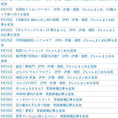
追加
9月27日 回胴性ミリオンアーサー 評判・評価・感想、2ちゃんまとめ、CZ敵キ
ャラ振り分けを追加
9月25日 CR秘宝伝 秘められし時の鼓動 評判・評価・感想・2ちゃんまとめ記
事を追加
9月25日 CRエヴァンゲリオン12 響きあう心 評判・評価・感想・2ちゃんまと
め記事を追加
9月25日 CR戦姫絶唱シンフォギア 評判・評価・感想・2ちゃんまとめ記事を追
加
9月21日 戦国コレクション3 2ちゃんまとめを追加
9月21日 魁!!男塾?目指せ！闘宴大武會? 評判・評価・感想、2ちゃんまとめを
追加
9月21日 盗忍！剛衛門 評判・評価・感想、2ちゃんまとめを追加
9月21日 ぱちスロ ウルトラセブン 評判・評価・感想、2ちゃんまとめを追加
9月21日 地獄少女 宵伽 評判・評価・感想、2ちゃんまとめを追加
9月21日 ゴルゴ13 2017 評判・評価・感想、2ちゃんまとめを追加
9月20日 笑ゥせぇるすまん3 実践稼働記事を追加
9月20日 AKB48 勝利の女神 実践稼働記事を追加
9月20日 イノキロードトゥゴッド 実践稼働記事を追加
9月20日 花の慶次4 天を穿つ戦槍 実践稼働記事を追加
9月20日 押忍！番長3 実践稼働記事を追加
9月20日 世界でいちばん強くなりたい 実践稼働記事を追加