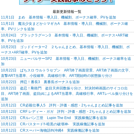
最新更新情報一覧
11月1日 まめ 基本情報・導入日、機械割、ボーナス確率、PVを追加
11月1日 魔法少女まどか☆マギカA 基本情報・導入日、機械割、ボーナス確
率、PVリンクを追加
10月24日 ブラックラグーン3 基本情報・導入日、機械割、ボーナス+ART確
率、PVを追加
10月23日 ゴッドイーター2 ２ちゃんまとめ、基本情報・導入日、機械割、ボ
ーナス+ART確率、PVを追加
10月23日 ニューパルサーSP2 基本情報・導入日、機械割、ボーナス確率を追
加
10月22日 ぱちスロ ウルトラセブン ART終了画面背景、ART終了画面の文字、
直撃ART当選率、小役確率、高確移行率、ART開始時の状態振り分け
10月22日 押忍！番長3 裏番長ボーナスを追加
10月22日 盗忍！剛衛門 盗目天井回数振り分け、対決対峙画面のサイコロ出
目、ART終了画面、盗目ptによるART当選率、高確移行率、ARTレベル振り分けを
追加
10月12日 CR必殺仕事人5 評判・評価・感想・2ちゃんまとめ記事を追加
10月12日 CRF レディー・ガガ 評判・評価・感想・2ちゃんまとめ記事を追加
10月12日 CRルパン三世 Lupin The End 実践稼働記事を追加
10月12日 CRバスタード!!-暗黒の破壊神- 実践稼働記事を追加
10月12日 CRスーパー海物語IN沖縄4 実践稼働記事を追加