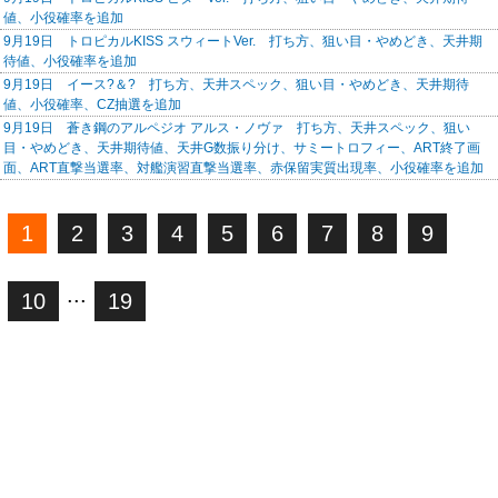
値、小役確率を追加
9月19日 トロピカルKISS スウィートVer. 打ち方、狙い目・やめどき、天井期
待値、小役確率を追加
9月19日 イース?＆? 打ち方、天井スペック、狙い目・やめどき、天井期待
値、小役確率、CZ抽選を追加
9月19日 蒼き鋼のアルペジオ アルス・ノヴァ 打ち方、天井スペック、狙い
目・やめどき、天井期待値、天井G数振り分け、サミートロフィー、ART終了画
面、ART直撃当選率、対艦演習直撃当選率、赤保留実質出現率、小役確率を追加
1
2
3
4
5
6
7
8
9
...
10
19