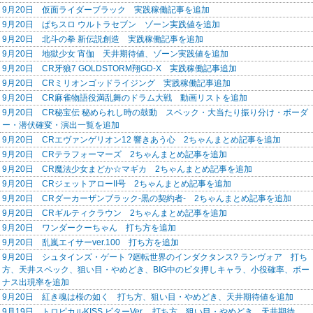
9月20日 仮面ライダーブラック 実践稼働記事を追加
9月20日 ぱちスロ ウルトラセブン ゾーン実践値を追加
9月20日 北斗の拳 新伝説創造 実践稼働記事を追加
9月20日 地獄少女 宵伽 天井期待値、ゾーン実践値を追加
9月20日 CR牙狼7 GOLDSTORM翔GD-X 実践稼働記事追加
9月20日 CRミリオンゴッドライジング 実践稼働記事追加
9月20日 CR麻雀物語役満乱舞のドラム大戦 動画リストを追加
9月20日 CR秘宝伝 秘められし時の鼓動 スペック・大当たり振り分け・ボーダ
ー・潜伏確変・演出一覧を追加
9月20日 CRエヴァンゲリオン12 響きあう心 2ちゃんまとめ記事を追加
9月20日 CRテラフォーマーズ 2ちゃんまとめ記事を追加
9月20日 CR魔法少女まどか☆マギカ 2ちゃんまとめ記事を追加
9月20日 CRジェットアローII号 2ちゃんまとめ記事を追加
9月20日 CRダーカーザンブラック-黒の契約者- 2ちゃんまとめ記事を追加
9月20日 CRギルティクラウン 2ちゃんまとめ記事を追加
9月20日 ワンダークーちゃん 打ち方を追加
9月20日 乱嵐エイサーver.100 打ち方を追加
9月20日 シュタインズ・ゲート ?廻転世界のインダクタンス? ランヴォア 打ち
方、天井スペック、狙い目・やめどき、BIG中のビタ押しキャラ、小役確率、ボー
ナス出現率を追加
9月20日 紅き魂は桜の如く 打ち方、狙い目・やめどき、天井期待値を追加
9月19日 トロピカルKISS ビターVer. 打ち方、狙い目・やめどき、天井期待