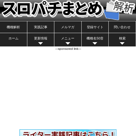
機種解析
実践記事
メルマガ
登録サイト
問い合わせ
ホーム
更新情報
メニュー
機種名50音
検索
---sponsored link---