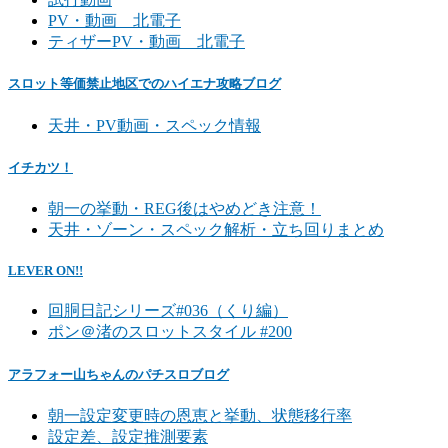
PV・動画 北電子
ティザーPV・動画 北電子
スロット等価禁止地区でのハイエナ攻略ブログ
天井・PV動画・スペック情報
イチカツ！
朝一の挙動・REG後はやめどき注意！
天井・ゾーン・スペック解析・立ち回りまとめ
LEVER ON!!
回胴日記シリーズ#036（くり編）
ポン＠渚のスロットスタイル #200
アラフォー山ちゃんのパチスロブログ
朝一設定変更時の恩恵と挙動、状態移行率
設定差、設定推測要素