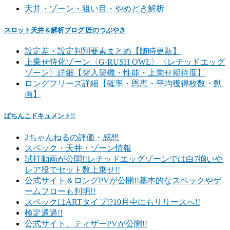
天井・ゾーン・狙い目・やめどき解析
スロット天井＆解析ブログ 匠のつぶやき
設定差・設定判別要素まとめ【随時更新】
上乗せ特化ゾーン〈G-RUSH OWL〉〈レチッドエッグ
ゾーン〉詳細【突入契機・性能・上乗せ期待度】
ロングフリーズ詳細【確率・恩恵・平均獲得枚数・動
画】
ぱちんこドキュメント!!
2ちゃんねるの評価・感想
スペック・天井・ゾーン情報
試打動画が公開!!レチッドエッグゾーンでは白7揃いや
レア役でセット数上乗せ!!
公式サイト＆ロングPVが公開!!基本的なスペックやゲ
ームフローも判明!!
スペックはARTタイプ!?10月中にもリリースへ!!
検定通過!!
公式サイト、ティザーPVが公開!!