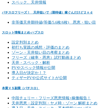
スペック、天井情報
パチスロフリーズ！ 天井狙いで（期待値）稼ぐんだけど２ｎｄ
非等価天井期待値(等価/5.6枚/6枚) 恩恵・狙い目
スロット情報まとめ-ハブスロ
設定判別まとめ
初打ち実践の感想・評価のまとめ
ゾーン・天井狙い目の考察まとめ
フリーズ（確率・恩恵）試打動画まとめ
天井・スペック・解析
PVやスペック情報が公開
導入日が決定か！？
ティザーPVや公式サイトが公開
本業ＶＳ副業（パチスロ）
中段チェリー・フリーズ恩恵情報+稼働報告！
天井恩恵・設定判別・ヤメ時・ゾーン 解析まとめ