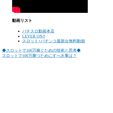
動画リスト
パチスロ動画本店
LEVER ON!!
スロット+パチンコ最新台無料動画
◆スロットで100万稼ぐための技術と思考◆
スロットで100万勝つためにすべき事は？