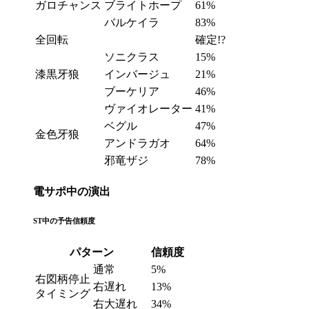
ガロチャンス
ブライトホープ
61%
バルケイラ
83%
全回転
確定!?
ソニクラス
15%
漆黒牙狼
インバージュ
21%
ブーケリア
46%
ヴァイオレーター
41%
ベグル
47%
金色牙狼
アンドラガオ
64%
邪竜ザジ
78%
電サポ中の演出
ST中の予告信頼度
パターン
信頼度
通常
5%
右図柄停止
右遅れ
13%
タイミング
右大遅れ
34%