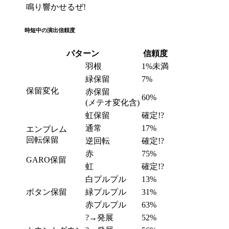
鳴り響かせるぜ!
時短中の演出信頼度
パターン
信頼度
羽根
1%未満
緑保留
7%
保留変化
赤保留
60%
(メテオ変化含)
虹保留
確定!?
通常
17%
エンブレム
回転保留
逆回転
確定!?
赤
75%
GARO保留
虹
確定!?
白プルプル
13%
ボタン保留
緑プルプル
31%
赤プルプル
63%
?→発展
52%