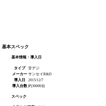
基本スペック
基本情報・導入日
タイプ
甘デジ
メーカー
サンセイR&D
導入日
2015/12/7
導入台数
約30000台
スペック