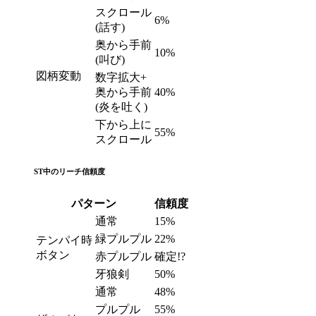
スクロール
6%
(話す)
奥から手前
10%
(叫び)
図柄変動
数字拡大+
奥から手前
40%
(炎を吐く)
下から上に
55%
スクロール
ST中のリーチ信頼度
パターン
信頼度
通常
15%
緑プルプル
22%
テンパイ時
ボタン
赤プルプル
確定!?
牙狼剣
50%
通常
48%
プルプル
55%