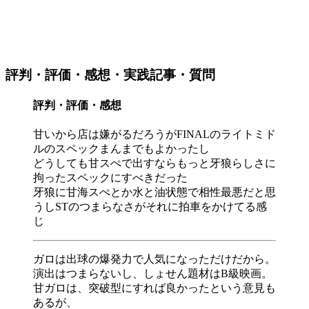
評判・評価・感想・実践記事・質問
評判・評価・感想
甘いから店は嫌がるだろうがFINALのライトミド
ルのスペックまんまでもよかったし
どうしても甘スぺで出すならもっと牙狼らしさに
拘ったスペックにすべきだった
牙狼に甘海スぺとか水と油状態で相性最悪だと思
うしSTのつまらなさがそれに拍車をかけてる感
じ
ガロは出球の爆発力で人気になっただけだから。
演出はつまらないし、しょせん題材はB級映画。
甘ガロは、突破型にすれば良かったという意見も
あるが、