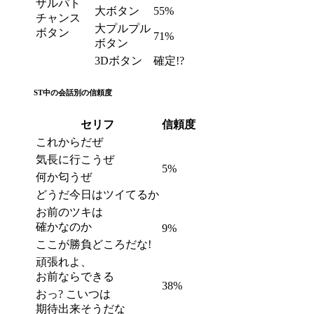
ザルパト
大ボタン
55%
チャンス
大プルプル
ボタン
71%
ボタン
3Dボタン
確定!?
ST中の会話別の信頼度
セリフ
信頼度
これからだぜ
気長に行こうぜ
5%
何か匂うぜ
どうだ今日はツイてるか
お前のツキは
確かなのか
9%
ここが勝負どころだな!
頑張れよ、
お前ならできる
38%
おっ? こいつは
期待出来そうだな