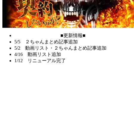
■更新情報■
5/5 ２ちゃんまとめ記事追加
5/2 動画リスト・２ちゃんまとめ記事追加
4/16 動画リスト追加
1/12 リニューアル完了