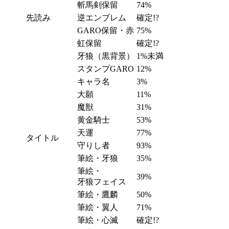
斬馬剣保留
74%
先読み
逆エンブレム
確定!?
GARO保留・赤
75%
虹保留
確定!?
牙狼（黒背景）
1%未満
スタンプGARO
12%
キャラ名
3%
大願
11%
魔獣
31%
黄金騎士
53%
天運
77%
タイトル
守りし者
93%
筆絵・牙狼
35%
筆絵・
39%
牙狼フェイス
筆絵・鷹麟
50%
筆絵・翼人
71%
筆絵・心滅
確定!?