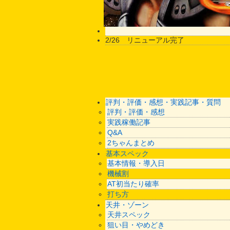
2/26 リニューアル完了
評判・評価・感想・実践記事・質問
評判・評価・感想
実践稼働記事
Q&A
2ちゃんまとめ
基本スペック
基本情報・導入日
機械割
AT初当たり確率
打ち方
天井・ゾーン
天井スペック
狙い目・やめどき