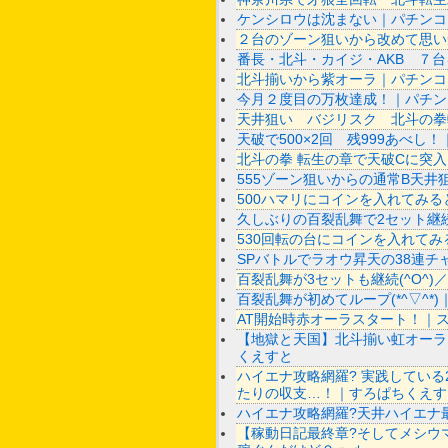
ケンシロウは沈まない｜パチンコ
２台のゾーン狙いから改めて思い
番長・北斗・カイジ・AKB ７
北斗揃いから紫オーラ｜パチンコ
今月２度目の万枚達成！｜パチン
天井狙い バジリスク 北斗の拳
天破で500×2回 残999あべし
北斗の拳 転生の章で天破Cに突
555ゾーン狙いからの通常B天
500ハマリにコインを入れてみ
久しぶりの百裂乱舞で2セット継
530回転の台にコインを入れて
SPバトルでラオウ昇天の38連チ
百裂乱舞が3セットも継続(^O^)／
百裂乱舞が初めてループ(*^▽^
AT開始時赤オーラスタート！｜
【地獄と天国】北斗揃い虹オーラも
くえすと
ハイエナ攻略網羅? 実践している
たりの収支…！｜すろぱちくえす
ハイエナ攻略網羅?天井ハイエナ
【稼動日記最終章?そしてメシウ