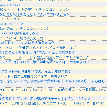
コレクション
知らされた”ヒキの差”｜パチンココレクション
台をひとりで打ちました｜パチンココレクション
コレクション
ココレクション
転生の章｜パチンココレクション
！｜パチスロ期待値見える化
入！｜パチスロ期待値見える化
井狙い実践！｜パチスロ期待値見える化
ると｜スロット等価禁止地区でのハイエナ攻略ブログ
続｜スロット等価禁止地区でのハイエナ攻略ブログ
みると・・・｜スロット等価禁止地区でのハイエナ攻略ブログ
ャン(*^▽^*)｜スロット等価禁止地区でのハイエナ攻略ブログ
*)｜スロット等価禁止地区でのハイエナ攻略ブログ
スロット等価禁止地区でのハイエナ攻略ブログ
…などで35ｋの負債から轟の漢気炸裂【6月稼動No.20】｜すろぱち
256・576ゾーン狙い+私のゾーン狙い160台実践データ公開驚愕の1台
と
最終考察？+私の天井狙い58台実践データ｜すろぱちくえすと
マへ?】天破地獄(意味深)｜パチスロフリーズ！ 天井狙いで（期待値）