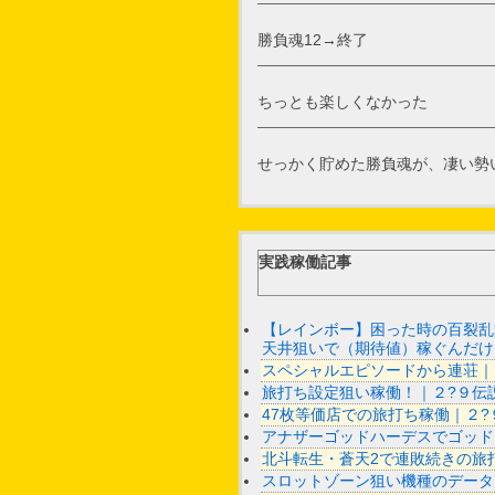
勝負魂12→終了
ちっとも楽しくなかった
せっかく貯めた勝負魂が、凄い勢
実践稼働記事
【レインボー】困った時の百裂乱
天井狙いで（期待値）稼ぐんだけ
スペシャルエピソードから連荘｜
旅打ち設定狙い稼働！｜２?９伝
47枚等価店での旅打ち稼働｜２?
アナザーゴッドハーデスでゴッド
北斗転生・蒼天2で連敗続きの旅
スロットゾーン狙い機種のデータ