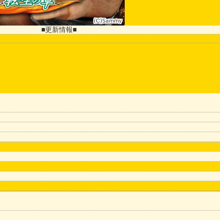
■更新情報■