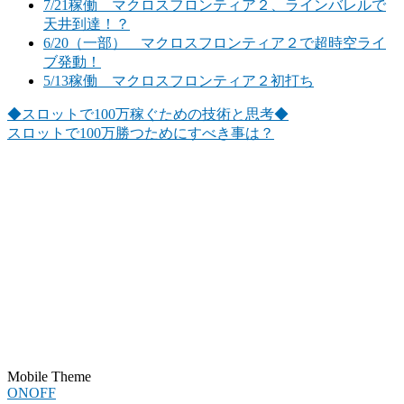
7/21稼働 マクロスフロンティア２、ラインバレルで
天井到達！？
6/20（一部） マクロスフロンティア２で超時空ライ
ブ発動！
5/13稼働 マクロスフロンティア２初打ち
◆スロットで100万稼ぐための技術と思考◆
スロットで100万勝つためにすべき事は？
Mobile Theme
ON
OFF