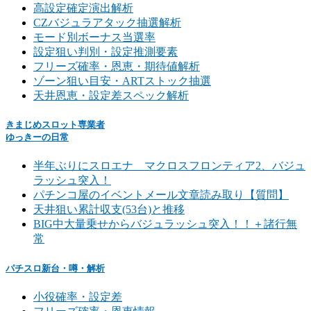
高設定確定演出解析
CZバジュラアタック抽選解析
モード別ボーナス当選率
設定狙い判別・設定推測要素
フリーズ確率・恩恵・期待値解析
ゾーン狙い目安・ARTストック抽選
天井恩恵・設定差スペック解析
きまじめスロット専業者
ゆっきーの日常
半年ぶりにスロエナ マクロスフロンティア2、バジュ
ラッシュ突入！
パチンコ屋のイベントメール文章読み取り【質問】
天井狙い累計収支(53台)と推移
BIG中大量乗せからバジュラッシュ突入！！＋諸行無
常
パチスロ新台・噂・解析
小役確率・設定差