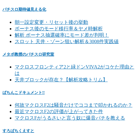
パチスロ期待値見える化
朝一設定変更・リセット後の挙動
ボーナス後のモード移行率＆ヤメ時解析
解析 ボーナス抽選確率にモード差が判明！
スロット 天井・ゾーン狙い解析＆3008件実践値
メタボ教授のパチスロ研究室
マクロスフロンティア2と緑ドンVIVA2がコケた理由と
は
天井ブロックが存在？【解析攻略トリム】
ぱちんこドキュメント!!
何故マクロスF2は騒音だけでココまで叩かれるのか？
最近マクロスF2の評価が上がってきた件
マクロスFがうるさいと言う奴に爆音パチを教える
すろぱちくえすと