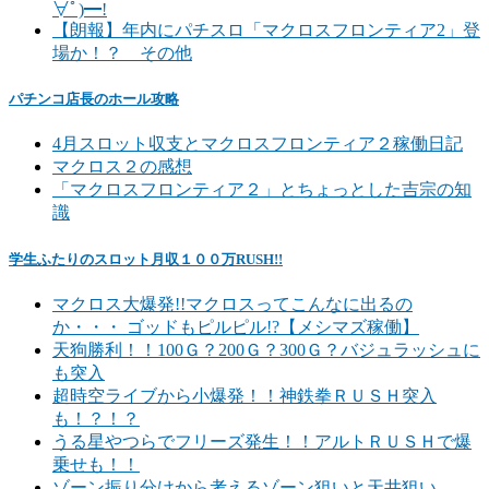
∀ﾟ)━!
【朗報】年内にパチスロ「マクロスフロンティア2」登
場か！？ その他
パチンコ店長のホール攻略
4月スロット収支とマクロスフロンティア２稼働日記
マクロス２の感想
「マクロスフロンティア２」とちょっとした吉宗の知
識
学生ふたりのスロット月収１００万RUSH!!
マクロス大爆発!!マクロスってこんなに出るの
か・・・ ゴッドもピルピル!?【メシマズ稼働】
天狗勝利！！100Ｇ？200Ｇ？300Ｇ？バジュラッシュに
も突入
超時空ライブから小爆発！！神鉄拳ＲＵＳＨ突入
も！？！？
うる星やつらでフリーズ発生！！アルトＲＵＳＨで爆
乗せも！！
ゾーン振り分けから考えるゾーン狙いと天井狙い