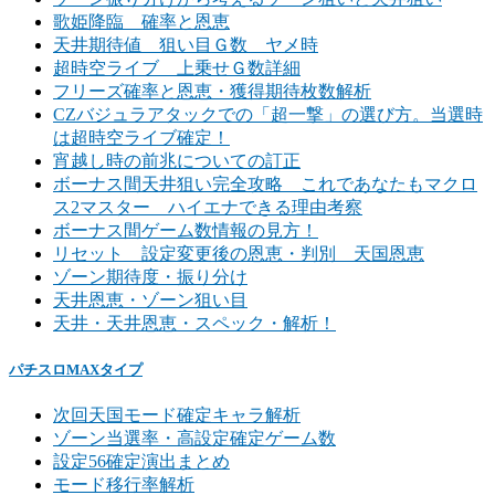
歌姫降臨 確率と恩恵
天井期待値 狙い目Ｇ数 ヤメ時
超時空ライブ 上乗せＧ数詳細
フリーズ確率と恩恵・獲得期待枚数解析
CZバジュラアタックでの「超一撃」の選び方。当選時
は超時空ライブ確定！
宵越し時の前兆についての訂正
ボーナス間天井狙い完全攻略 これであなたもマクロ
ス2マスター ハイエナできる理由考察
ボーナス間ゲーム数情報の見方！
リセット 設定変更後の恩恵・判別 天国恩恵
ゾーン期待度・振り分け
天井恩恵・ゾーン狙い目
天井・天井恩恵・スペック・解析！
パチスロMAXタイプ
次回天国モード確定キャラ解析
ゾーン当選率・高設定確定ゲーム数
設定56確定演出まとめ
モード移行率解析