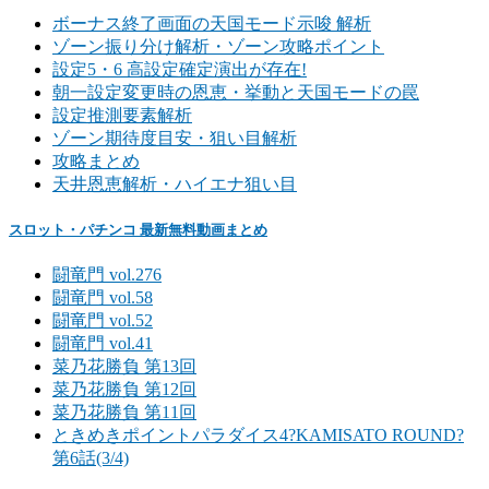
ボーナス終了画面の天国モード示唆 解析
ゾーン振り分け解析・ゾーン攻略ポイント
設定5・6 高設定確定演出が存在!
朝一設定変更時の恩恵・挙動と天国モードの罠
設定推測要素解析
ゾーン期待度目安・狙い目解析
攻略まとめ
天井恩恵解析・ハイエナ狙い目
スロット・パチンコ 最新無料動画まとめ
闘竜門 vol.276
闘竜門 vol.58
闘竜門 vol.52
闘竜門 vol.41
菜乃花勝負 第13回
菜乃花勝負 第12回
菜乃花勝負 第11回
ときめきポイントパラダイス4?KAMISATO ROUND?
第6話(3/4)