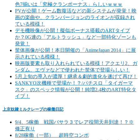
色7揃いは「究極クランボーナス」らしいｗｗｗ
PVが公開！ゲーム数復活などの新システムが発覚！映
画の楽曲や、クランバージョンのライオンが収録され
ている模様！
デモ機映像が公開！擬似ボーナス搭載のARTタイプ
か？0G連の「アルトラッシュ」など一部特化ゾーンも
発覚！
筐体画像が公開！本日開催の「AnimeJapan 2014」に展
示されている模様！
映画版要素も取り入れられている模様！アクエリ2、ガ
ンダム、エヴァなどで使われた筐体で登場らしい！
5月上旬の導入が濃厚！継承＆劇的進化を遂げて再び！
SANKYO次機種で登場か！？/パチスロ「タイガーマ
スク」のスペック情報が公開！純増2.4枚のART特化タ
イプ！
上京奴隷ミルクレープの稼働日記
9/4、5稼働 戦国バサラ３でレア役間天井到達！？※
修正有り
8/28稼働（一部） 超時空コンボ