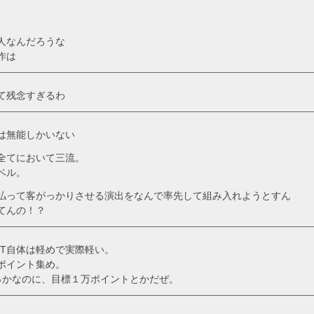
人なんだろうな
作は
て残念すぎるわ
は無能しかいない
全てにおいて三流。
ベル。
払って客がっかりさせる演出をなんで率先して組み入れようとすん
てんの！？
RT自体は軽めで実際軽い。
ポイント集め。
っかなのに、目標１万ポイントとかだぜ。