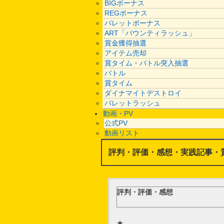
BIGボーナス
REGボーナス
バレットボーナス
ART「バウンティラッシュ」
賞金獲得抽選
アイテム売却
賞タイム・バトル突入抽選
バトル
賞タイム
ダイナマイトデストロイ
バレットラッシュ
動画・PV
公式PV
動画リスト
評判・評価・感想・実践記事・
評判・評価・感想
★