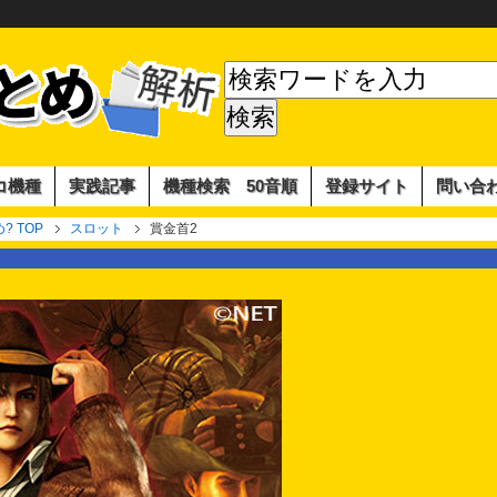
コ機種
実践記事
機種検索 50音順
登録サイト
問い合
 TOP
スロット
賞金首2