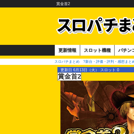
賞金首2
更新情報
スロット機種
パチン
スロパチまとめ ?新台・評価・評判・感想まとめ?
更新日 6月13日（火）
スロット
0
賞金首2