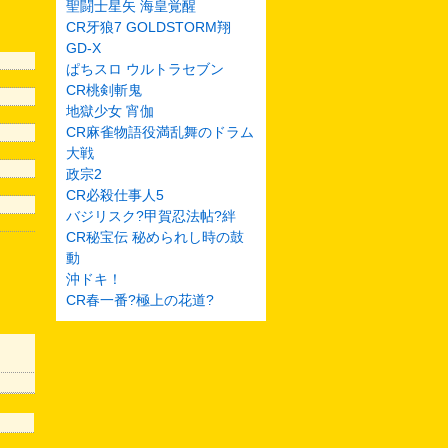
聖闘士星矢 海皇覚醒
CR牙狼7 GOLDSTORM翔
GD-X
ぱちスロ ウルトラセブン
CR桃剣斬鬼
地獄少女 宵伽
CR麻雀物語役満乱舞のドラム
大戦
政宗2
CR必殺仕事人5
バジリスク?甲賀忍法帖?絆
CR秘宝伝 秘められし時の鼓
動
沖ドキ！
CR春一番?極上の花道?