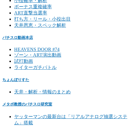
小役確率・解析
ボーナス重複確率
ART直撃当選率
打ち方・リール・小役出目
天井恩恵・スペック解析
パチスロ動画本店
HEAVENS DOOR #74
ゾーン・ART演出動画
試打動画
ライターガチバトル
ちょんぼりすた
天井・解析・情報のまとめ
メタボ教授のパチスロ研究室
ヤッターマンの最新台は「リアルアナログ抽選システ
ム」搭載