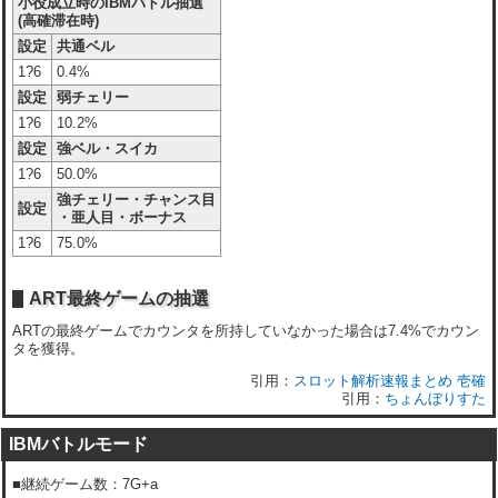
小役成立時のIBMバトル抽選
(高確滞在時)
設定
共通ベル
1?6
0.4%
設定
弱チェリー
1?6
10.2%
設定
強ベル・スイカ
1?6
50.0%
強チェリー・チャンス目
設定
・亜人目・ボーナス
1?6
75.0%
ART最終ゲームの抽選
ARTの最終ゲームでカウンタを所持していなかった場合は7.4%でカウン
タを獲得。
スロット解析速報まとめ 壱確
ちょんぼりすた
IBMバトルモード
■継続ゲーム数：7G+a