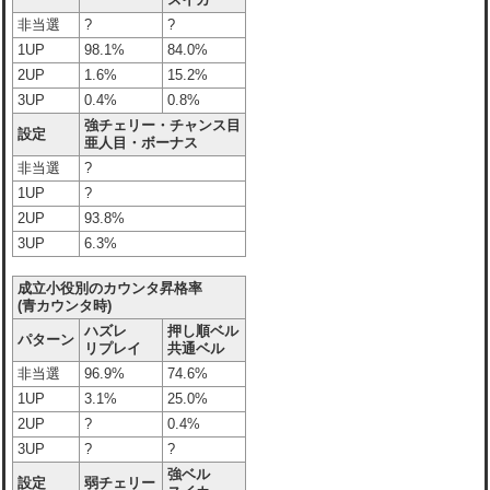
非当選
?
?
1UP
98.1%
84.0%
2UP
1.6%
15.2%
3UP
0.4%
0.8%
強チェリー・チャンス目
設定
亜人目・ボーナス
非当選
?
1UP
?
2UP
93.8%
3UP
6.3%
成立小役別のカウンタ昇格率
(青カウンタ時)
ハズレ
押し順ベル
パターン
リプレイ
共通ベル
非当選
96.9%
74.6%
1UP
3.1%
25.0%
2UP
?
0.4%
3UP
?
?
強ベル
設定
弱チェリー