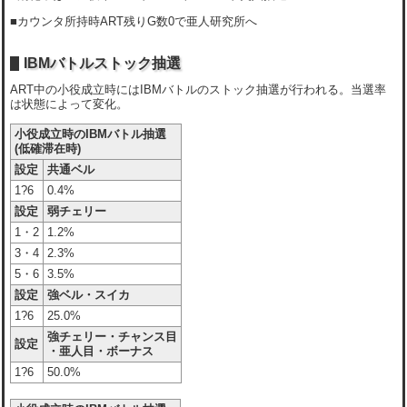
■カウンタ所持時ART残りG数0で亜人研究所へ
IBMバトルストック抽選
ART中の小役成立時にはIBMバトルのストック抽選が行われる。当選率
は状態によって変化。
小役成立時のIBMバトル抽選
(低確滞在時)
設定
共通ベル
1?6
0.4%
設定
弱チェリー
1・2
1.2%
3・4
2.3%
5・6
3.5%
設定
強ベル・スイカ
1?6
25.0%
強チェリー・チャンス目
設定
・亜人目・ボーナス
1?6
50.0%