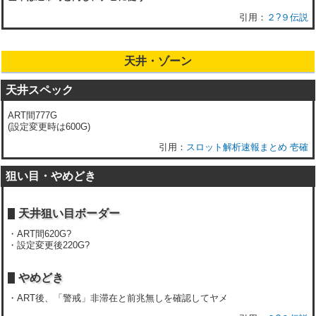
２?９伝説
天井・ゾーン
天井スペック
ART間777G
(設定変更時は600G)
スロット解析速報まとめ 壱確
狙い目・やめどき
天井狙い目ボーダー
・ART間620G?
・設定変更後220G?
やめどき
・ART後、「警戒」非滞在と前兆無しを確認してヤメ