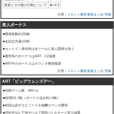
発覚とその後の行動について
★×4.5
スロット解析速報まとめ 壱確
亜人ボーナス
■獲得枚数約150枚
■全設定共通1/299
■カットイン発生時は全リールに亜人図柄を狙う
■通常時のボーナスはART・CZ抽選
■ART中のボーナスはカウンタ獲得抽選
スロット解析速報まとめ 壱確
ART「ビッグウェンズデー」
■初期ゲーム数：40G+a
■純増約1.3枚（ボーナス込み約1.8枚）
■初回は必ずエピソード＆報酬カウンタ獲得
■消化中はレア役やベルでIBMバトルモード突入抽選