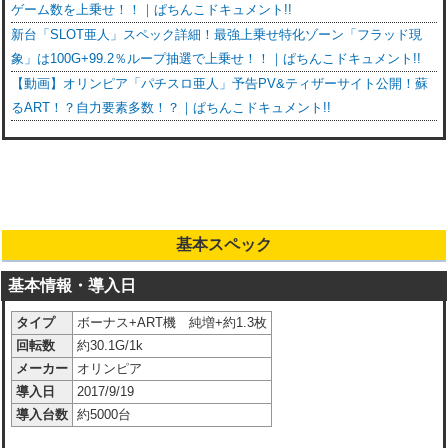
ゲーム数を上乗せ！！｜ぱちんこドキュメント!!
新台「SLOT亜人」スペック詳細！最強上乗せ特化ゾーン「フラッド現
象」は100G+99.2％ループ抽選で上乗せ！！｜ぱちんこドキュメント!!
【動画】オリンピア「パチスロ亜人」予告PV&ティザーサイト公開！蘇
るART！？自力要素多数！？｜ぱちんこドキュメント!!
基本スペック
基本情報・導入日
タイプ
ボーナス+ART機 純増+約1.3枚
回転数
約30.1G/1k
メーカー
オリンピア
導入日
2017/9/19
導入台数
約5000台