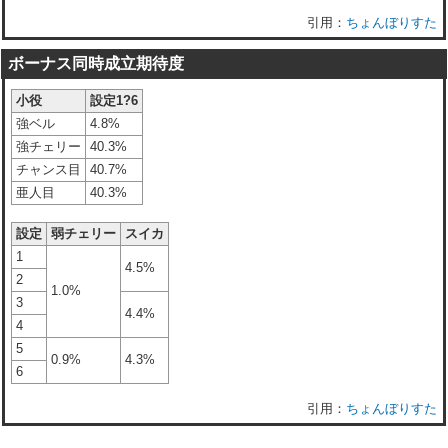
ちょんぼりすた
ボーナス同時成立期待度
小役
設定1?6
強ベル
4.8%
強チェリー
40.3%
チャンス目
40.7%
亜人目
40.3%
設定
弱チェリー
スイカ
1
4.5%
2
1.0%
3
4.4%
4
5
0.9%
4.3%
6
ちょんぼりすた