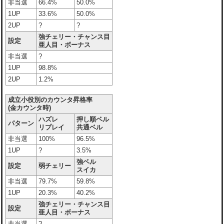
非当選
66.4%
50.0%
1UP
33.6%
50.0%
2UP
?
?
強チェリー・チャンス目
設定
亜人目・ボーナス
非当選
?
1UP
98.8%
2UP
1.2%
成立小役別のカウンタ昇格率
(金カウンタ時)
ハズレ
押し順ベル
パターン
リプレイ
共通ベル
非当選
100%
96.5%
1UP
?
3.5%
強ベル
設定
弱チェリー
スイカ
非当選
79.7%
59.8%
1UP
20.3%
40.2%
強チェリー・チャンス目
設定
亜人目・ボーナス
非当選
?