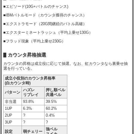
■エピソード(10G+バトルのチャンス)
■IBMバトルモード（カウンタ獲得のチャンス）
■エクストラモード（20G間継続のバトル高確）
■エクスターミネートラッシュ（平均上乗せ130G）
■フラッド現象（平均上乗せ230G）
カウンタ昇格抽選
カウンタの昇格は成立役に応じて抽選。なお、虹カウンタなら裏乗せ抽
選を行っている。
成立小役別のカウンタ昇格率
(白カウンタ時)
ハズレ
押し順ベル
パターン
リプレイ
共通ベル
非当選
93.8%
39.5%
1UP
6.3%
60.2%
2UP
?
0.4%
3UP
?
?
強ベル
設定
弱チェリー
スイカ