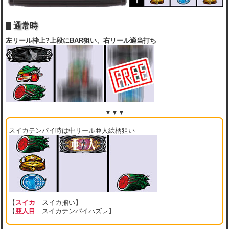
通常時
左リール枠上?上段にBAR狙い、右リール適当打ち
▼▼▼
スイカテンパイ時は中リール亜人絵柄狙い
【
スイカ
スイカ揃い】
【
亜人目
スイカテンパイハズレ】