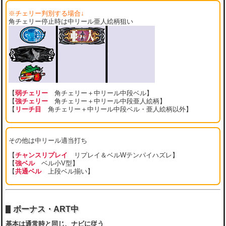
※チェリー判別する場合↓
角チェリー停止時は中リール亜人絵柄狙い
【
弱チェリー
角チェリー＋中リール中段ベル】
【
強チェリー
角チェリー＋中リール中段亜人絵柄】
【
リーチ目
角チェリー＋中リール中段ベル・亜人絵柄以外】
その他は中リール適当打ち
【
チャンスリプレイ
リプレイ＆ベルWテンパイハズレ】
【
強ベル
ベル小V型】
【
共通ベル
上段ベル揃い】
ボーナス・ART中
基本は通常時と同じ、ナビに従う