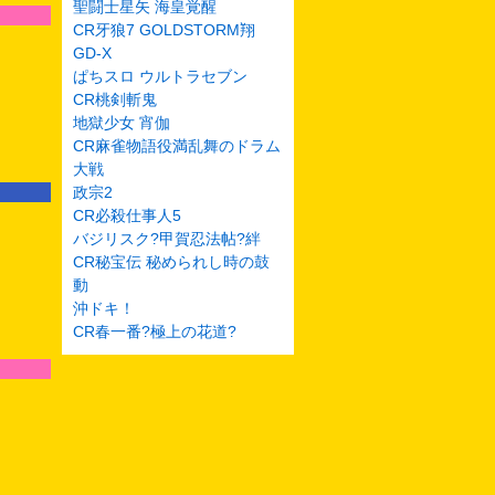
聖闘士星矢 海皇覚醒
CR牙狼7 GOLDSTORM翔
GD-X
ぱちスロ ウルトラセブン
CR桃剣斬鬼
地獄少女 宵伽
CR麻雀物語役満乱舞のドラム
大戦
政宗2
CR必殺仕事人5
バジリスク?甲賀忍法帖?絆
CR秘宝伝 秘められし時の鼓
動
沖ドキ！
CR春一番?極上の花道?