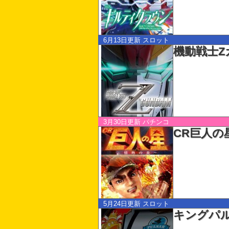
6月13日更新
スロット
機動戦士Z
3月30日更新
パチンコ
CR巨人の
5月24日更新
スロット
キングパルサ