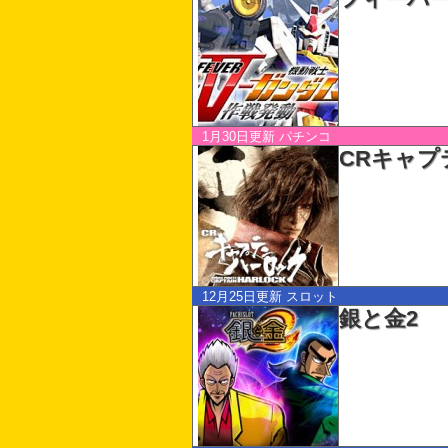
1月30日更新
パチンコ
CRキャプ
12月25日更新
スロット
銀と金2