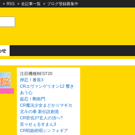
RSS
全記事一覧
ブログ登録募集中
わせ
注目機種BEST20
押忍！番長3
CRエヴァンゲリオン12 響き
あう心
盗忍！剛衛門
CR魔法少女まどか☆マギカ
北斗の拳 新伝説創造
CR哲也3?玄人の頂へ?
笑ゥせぇるすまん3
CR戦姫絶唱シンフォギア