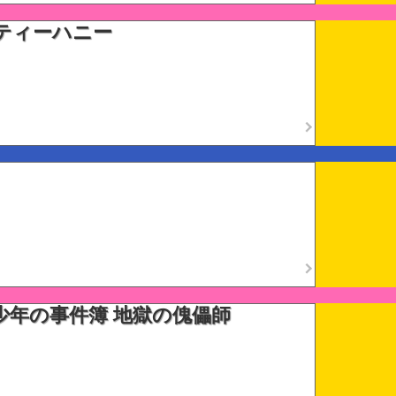
ティーハニー
少年の事件簿 地獄の傀儡師