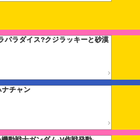
ラパラダイス?クジラッキーと砂漠
ハナチャン
機動戦士ガンダム-V作戦発動-