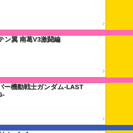
テン翼 南葛V3激闘編
バー機動戦士ガンダム-LAST
G-