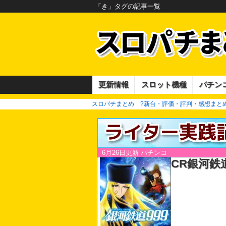
「き」タグの記事一覧
更新情報
スロット機種
パチン
スロパチまとめ ?新台・評価・評判・感想まとめ?
6月26日更新
パチンコ
CR銀河鉄道