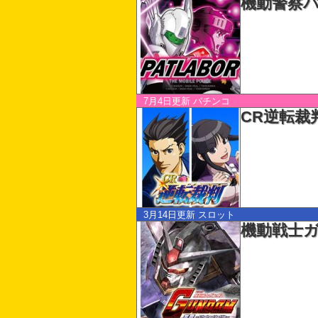
機動警察
7月4日更新
パチンコ
CR逆転裁
3月14日更新
スロット
機動戦士ガンダ