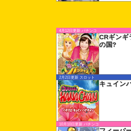
4月12日更新
パチンコ
CRギンギ
の国?
2月2日更新
スロット
キュイン
10月10日更新
パチンコ
フィーバー