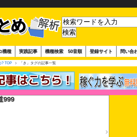
コ機種
実践記事
機種検索 50音順
登録サイト
問い合
 TOP
「き」タグの記事一覧
999