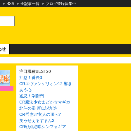
RSS
全記事一覧
ブログ登録募集中
わせ
注目機種BEST20
押忍！番長3
CRエヴァンゲリオン12 響き
あう心
盗忍！剛衛門
CR魔法少女まどか☆マギカ
北斗の拳 新伝説創造
CR哲也3?玄人の頂へ?
笑ゥせぇるすまん3
CR戦姫絶唱シンフォギア