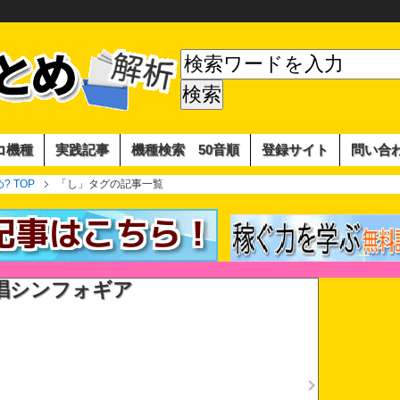
コ機種
実践記事
機種検索 50音順
登録サイト
問い合
 TOP
「し」タグの記事一覧
唱シンフォギア