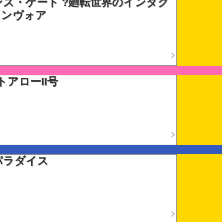
ズ・ゲート ?廻転世界のインダク
ランヴォア
トアローII号
パラダイス