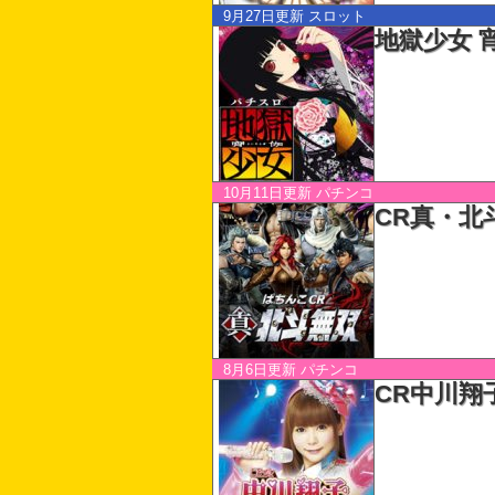
9月27日更新
スロット
地獄少女 
10月11日更新
パチンコ
CR真・北
8月6日更新
パチンコ
CR中川翔