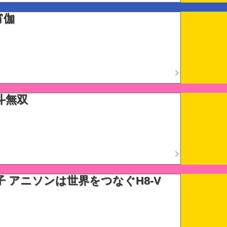
宵伽
斗無双
子 アニソンは世界をつなぐH8-V