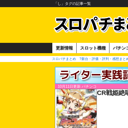
「し」タグの記事一覧
更新情報
スロット機種
パチン
スロパチまとめ ?新台・評価・評判・感想まとめ?
10月11日更新
パチンコ
CR戦姫絶