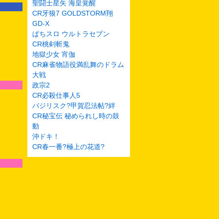
聖闘士星矢 海皇覚醒
CR牙狼7 GOLDSTORM翔
GD-X
ぱちスロ ウルトラセブン
CR桃剣斬鬼
地獄少女 宵伽
CR麻雀物語役満乱舞のドラム
大戦
政宗2
CR必殺仕事人5
バジリスク?甲賀忍法帖?絆
CR秘宝伝 秘められし時の鼓
動
沖ドキ！
CR春一番?極上の花道?