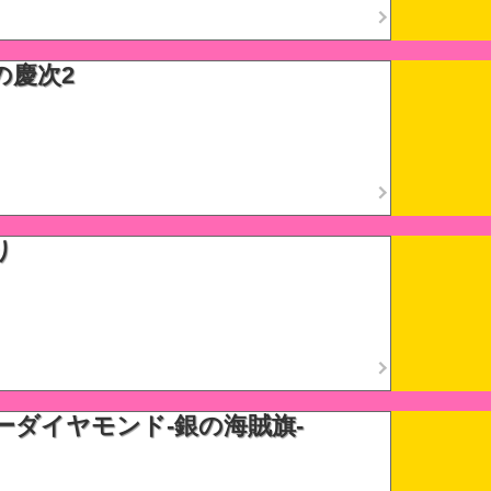
の慶次2
り
ーダイヤモンド-銀の海賊旗-