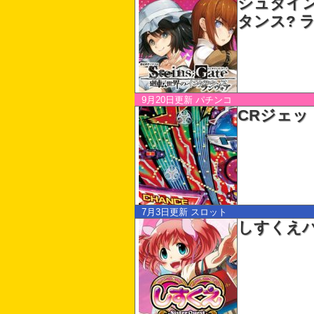
シュタイン
タンス? 
9月20日更新
パチンコ
CRジェッ
7月3日更新
スロット
しすくえ