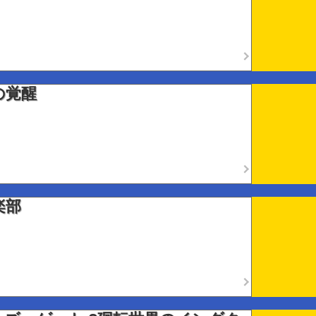
の覚醒
楽部