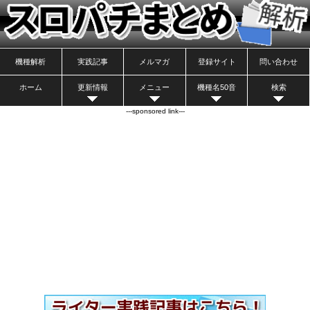
機種解析
実践記事
メルマガ
登録サイト
問い合わせ
ホーム
更新情報
メニュー
機種名50音
検索
---sponsored link---