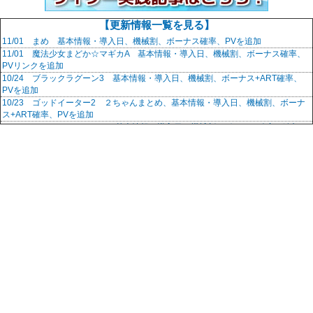
【更新情報一覧を見る】
11/01 まめ 基本情報・導入日、機械割、ボーナス確率、PVを追加
11/01 魔法少女まどか☆マギカA 基本情報・導入日、機械割、ボーナス確率、
PVリンクを追加
10/24 ブラックラグーン3 基本情報・導入日、機械割、ボーナス+ART確率、
PVを追加
10/23 ゴッドイーター2 ２ちゃんまとめ、基本情報・導入日、機械割、ボーナ
ス+ART確率、PVを追加
10/23 ニューパルサーSP2 基本情報・導入日、機械割、ボーナス確率を追加
10/22 ぱちスロ ウルトラセブン ART終了画面背景、ART終了画面の文字、直撃
ART当選率、小役確率、高確移行率、ART開始時の状態振り分け
10/22 押忍！番長3 裏番長ボーナスを追加
10/22 盗忍！剛衛門 盗目天井回数振り分け、対決対峙画面のサイコロ出目、
ART終了画面、盗目ptによるART当選率、高確移行率、ARTレベル振り分けを追加
10/12 CR必殺仕事人5 評判・評価・感想・2ちゃんまとめ記事を追加
10/12 CRF レディー・ガガ 評判・評価・感想・2ちゃんまとめ記事を追加
10/12 CRルパン三世 Lupin The End 実践稼働記事を追加
10/12 CRバスタード!!-暗黒の破壊神- 実践稼働記事を追加
10/12 CRスーパー海物語IN沖縄4 実践稼働記事を追加
10/12 CR金田一少年の事件簿 地獄の傀儡師 評判・評価・感想・2ちゃんまとめ
記事を追加
10/12 CRタイガーマスク3 評判・評価・感想・2ちゃんまとめ記事を追加
10/12 CR無双OROCHI スペック・大当たり振り分けを追加