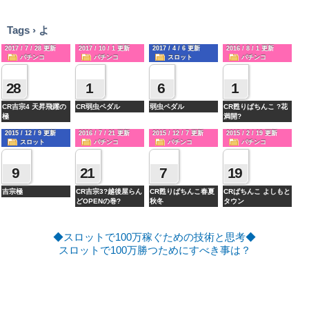
10/12 CR不二子 LupinTheEnd スペック・大当たり振り分けを追加
10/12 CR喰霊-零- スペック・大当たり振り分けを追加
10/12 CR蒼天の拳 天羅 スペック・大当たり振り分けを追加
Tags › よ
10/12 CRダーカーザンブラック-黒の契約者- 甘デジスペック・大当たり振り分
けを追加
2017 / 7 / 28 更新
2017 / 10 / 1 更新
2017 / 4 / 6 更新
2016 / 8 / 1 更新
パチンコ
パチンコ
スロット
パチンコ
10/12 CRギルティクラウン 実践稼働記事・甘デジスペック・大当たり振り分
7月
10月
4月
8月
けを追加
28
1
6
1
10/12 CR大海物語スペシャルMTE15 実践稼働記事・甘デジ通常時演出を追加
10/11 CR真・花の慶次2 評判・評価・感想・2ちゃんまとめ記事を追加
CR吉宗4 天昇飛躍の
CR弱虫ペダル
弱虫ペダル
CR甦りぱちんこ ?花
10/11 CR北斗の拳7転生FC 2ちゃんまとめ記事を追加
極
満開?
10/11 CR天下一閃 評判・評価・感想・2ちゃんまとめ記事を追加
2015 / 12 / 9 更新
2016 / 7 / 21 更新
2015 / 12 / 7 更新
2015 / 2 / 19 更新
10/11 CR魔法少女まどか☆マギカ 評判・評価・感想・2ちゃんまとめ記事を追
スロット
パチンコ
パチンコ
パチンコ
加
12月
7月
12月
2月
10/11 CR戦姫絶唱シンフォギア 評判・評価・感想・2ちゃんまとめ記事を追加
9
21
7
19
10/11 CR桃剣斬鬼 評判・評価・感想・2ちゃんまとめ記事を追加
10/11 CR哲也3?玄人の頂へ? 評判・評価・感想・2ちゃんまとめ記事を追加
吉宗極
CR吉宗3?越後屋らん
CR甦りぱちんこ春夏
CRぱちんこ よしもと
10/11 CR戦国乙女 花 2ちゃんまとめ記事を追加
どOPENの巻?
秋冬
タウン
10/11 CR真・北斗無双 評判・評価・感想・2ちゃんまとめ記事を追加
10/11 CR世界でいちばん強くなりたい！ 2ちゃんまとめ記事を追加
10/09 CR戦姫絶唱シンフォギア 2ちゃんまとめ記事を追加
◆スロットで100万稼ぐための技術と思考◆
10/09 CR弾球黙示録 カイジ沼3 評判・評価・感想・2ちゃんまとめ記事を追加
スロットで100万勝つためにすべき事は？
10/09 CR哲也3?玄人の頂へ? 止め打ちを追加
10/04 CR不二子 LupinTheEnd リニューアル完了
10/04 CR喰霊-零- 2ちゃんまとめ記事を追加
10/04 CRバジリスク 2ちゃんまとめ記事を追加
10/04 CRF レディー・ガガ 評判・評価・感想・2ちゃんまとめ記事を追加