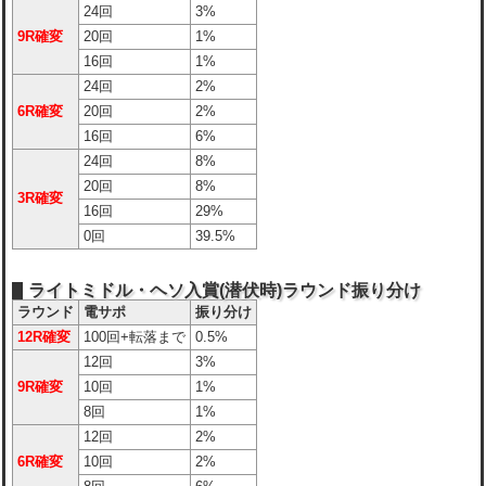
24回
3%
9R確変
20回
1%
16回
1%
24回
2%
6R確変
20回
2%
16回
6%
24回
8%
20回
8%
3R確変
16回
29%
0回
39.5%
ライトミドル・ヘソ入賞(潜伏時)ラウンド振り分け
ラウンド
電サポ
振り分け
12R確変
100回+転落まで
0.5%
12回
3%
9R確変
10回
1%
8回
1%
12回
2%
6R確変
10回
2%