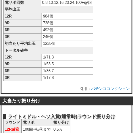
電サポ回数
0.8.10.12.16.20.24.100+@回
平均出玉
12R
984個
9R
738個
6R
492個
3R
246個
初当たり平均出玉
1238個
トータル確率
12R
1/71.3
9R
1/53.5
6R
1/35.7
3R
1/17.8
パチンココレクション
大当たり振り分け
ライトミドル・ヘソ入賞(通常時)ラウンド振り分け
ラウンド
電サポ
振り分け
12R確変
100回+転落まで
0.5%