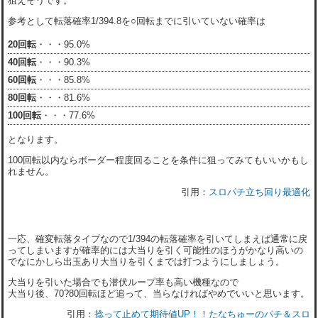
狙えそうです。
参考として転落確率1/394.8を○回転までに引いていない確率は
20回転
・・・95.0%
40回転
・・・90.3%
60回転
・・・85.8%
80回転
・・・81.6%
100回転
・・・77.6%
となります。
100回転以内ならボーダー程度回ることを条件に狙ってみてもいいかもし
れません。
スロパチ立ち回り最適化
一応、確変転落タイプなので1/394の転落確率を引いてしまえば通常に戻
ってしまいますが確率的には大当りを引く可能性のほうがかなり高いの
でなにかしら出玉あり大当りを引くまでは打つようにしましょう。
大当りを引いた場合でも潜伏ループ率も高い機種なので
大当り後、70?80回転ほど追って、当らなければやめでいいと思います。
捻って止めて期待値UP！！たなちゅーのパチ＆スロ