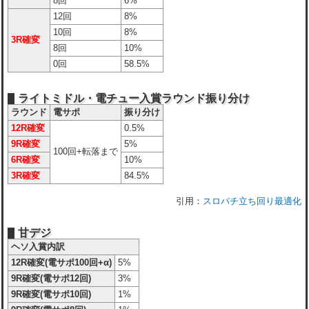
8回
6%
12回
8%
10回
8%
3R確変
8回
10%
0回
58.5%
ライトミドル・電チュー入賞ラウンド振り分け
ラウンド
電サポ
振り分け
12R確変
0.5%
9R確変
5%
100回+転落まで
6R確変
10%
3R確変
84.5%
スロパチ立ち回り最適化
甘デジ
ヘソ入賞内訳
12R確変(電サポ100回+α)
5%
9R確変(電サポ12回)
3%
9R確変(電サポ10回)
1%