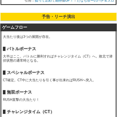
捻って止めて期待値UP！！たなちゅーのパチ＆スロ
予告・リーチ演出
ゲームフロー
大当たり後は3つの展開が存在。
バトルボーナス
大半はここ。バトルに勝利すればチャレンジタイム（CT）へ。敗北で潜
伏状態の通常時となる。
スペシャルボーナス
CT確定。CT中に大当たりを引く事が出来ればRUSHへ突入。
無双ボーナス
RUSH直撃の大当たり！
チャレンジタイム（CT）