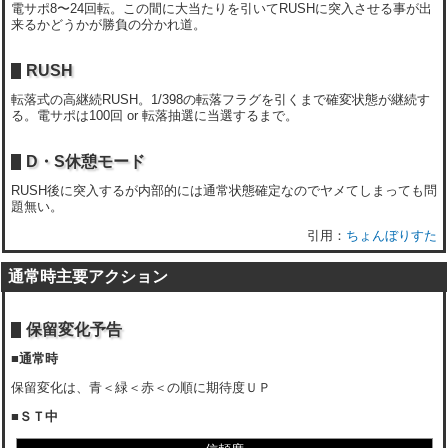
電サポ8〜24回転。この間に大当たりを引いてRUSHに突入させる事が出
来るかどうかが勝負の分かれ道。
RUSH
転落式の高継続RUSH。1/398の転落フラグを引くまで確変状態が継続す
る。電サポは100回 or 転落抽選に当選するまで。
D・S休憩モード
RUSH後に突入するが内部的には通常状態確定なのでヤメてしまっても問
題無い。
ちょんぼりすた
通常時主要アクション
保留変化予告
■通常時
保留変化は、青＜緑＜赤＜の順に期待度ＵＰ
■ＳＴ中