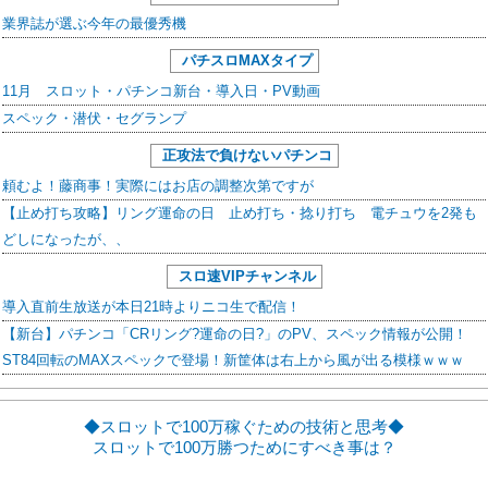
業界誌が選ぶ今年の最優秀機
パチスロMAXタイプ
11月 スロット・パチンコ新台・導入日・PV動画
スペック・潜伏・セグランプ
正攻法で負けないパチンコ
頼むよ！藤商事！実際にはお店の調整次第ですが
【止め打ち攻略】リング運命の日 止め打ち・捻り打ち 電チュウを2発も
どしになったが、、
スロ速VIPチャンネル
導入直前生放送が本日21時よりニコ生で配信！
【新台】パチンコ「CRリング?運命の日?」のPV、スペック情報が公開！
ST84回転のMAXスペックで登場！新筐体は右上から風が出る模様ｗｗｗ
◆スロットで100万稼ぐための技術と思考◆
スロットで100万勝つためにすべき事は？