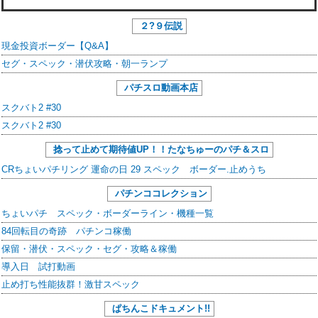
２?９伝説
現金投資ボーダー【Q&A】
セグ・スペック・潜伏攻略・朝一ランプ
パチスロ動画本店
スクバト2 #30
スクバト2 #30
捻って止めて期待値UP！！たなちゅーのパチ＆スロ
CRちょいパチリング 運命の日 29 スペック ボーダー.止めうち
パチンココレクション
ちょいパチ スペック・ボーダーライン・機種一覧
84回転目の奇跡 パチンコ稼働
保留・潜伏・スペック・セグ・攻略＆稼働
導入日 試打動画
止め打ち性能抜群！激甘スペック
ぱちんこドキュメント!!