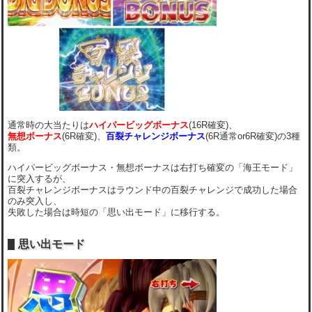
通常時の大当たりは
ハイパービッグボーナス
(16R確変)、
無想ボーナス
(6R確変)、
百裂チャレンジボーナス
(6R通常or6R確変)の3種
類。
ハイパービッグボーナス・無想ボーナスは右打ち確変の「海王モード」
に突入するが、
百裂チャレンジボーナスはラウンド中の百裂チャレンジで成功した場合
のみ突入し、
失敗した場合は時短の「思い出モード」に移行する。
思い出モード