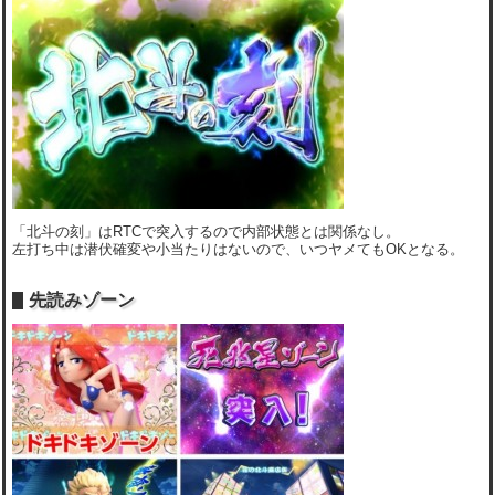
「北斗の刻」はRTCで突入するので内部状態とは関係なし。
左打ち中は潜伏確変や小当たりはないので、いつヤメてもOKとなる。
先読みゾーン