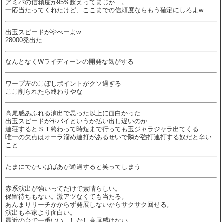
アミバの信頼度が95%超えってまじか…。
一応当たってくれたけど、ここまでの信頼度ならもう確定にしろよw
出玉スピードがやべーよw
28000発出た
なんとなくWライディーンの開発な気がする
ワープ左のこぼしポイントがクソ過ぎる
ここ削られたら終わりやな
高尾感あふれる演出で思った以上に面白かった
出玉スピードがヤバイというか払い出し遅いのか
連荘するとＳＴ終わって時短まで行っても玉ジャラジャラ出てくる
唯一の欠点はオーラ溜め連打があるせいで隣が強打連打する奴だと辛い
こと
たまにでかいばばあが通過すると笑ってしまう
赤系演出が強いってだけで素晴らしい。
保留待ちもない。激アツなくても当たる。
あんまりリーチかからず発展しないからサクサク回せる。
演出も本家より面白い。
最近の台で一番いい。しかし高尾感はない。