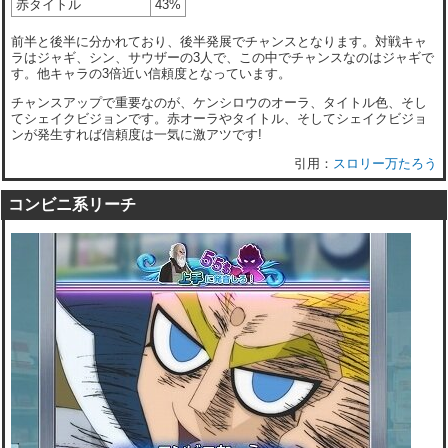
赤タイトル
43%
前半と後半に分かれており、後半発展でチャンスとなります。対戦キャ
ラはジャギ、シン、サウザーの3人で、この中でチャンスなのはジャギで
す。他キャラの3倍近い信頼度となっています。
チャンスアップで重要なのが、ケンシロウのオーラ、タイトル色、そし
てシェイクビジョンです。赤オーラやタイトル、そしてシェイクビジョ
ンが発生すれば信頼度は一気に激アツです!
スロリー万たろう
コンビニ系リーチ