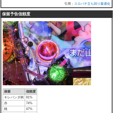
スロパチ立ち回り最適化
保留予告信頼度
保留
信頼度
キレパンダ柄
91%
赤
74%
桃
47%