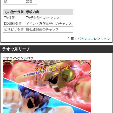
緑
22%
その他の保留
示唆内容
TV保留
TV予告発生のチャンス
DD図柄保留
イベント系演出発生のチャンス
ビリビリ保留
擬似連発生のチャンス
パチンココレクション
ラオウ系リーチ
ラオウVSケンシロウ