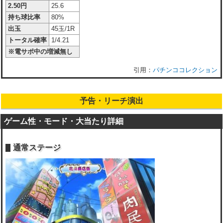
2.50円
25.6
持ち球比率
80%
出玉
45玉/1R
トータル確率
1/4.21
※電サポ中の増減無し
パチンココレクション
予告・リーチ演出
ゲーム性・モード・大当たり詳細
通常ステージ