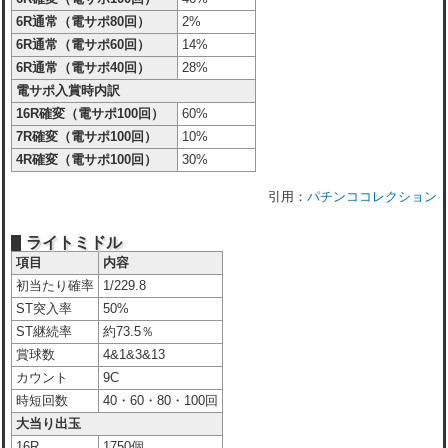
6R通常（電サポ80回）
2%
6R通常（電サポ60回）
14%
6R通常（電サポ40回）
28%
電サポ入賞時内訳
16R確変（電サポ100回）
60%
7R確変（電サポ100回）
10%
4R確変（電サポ100回）
30%
パチンココレクション
ライトミドル
項目
内容
初当たり確率
1/229.8
ST突入率
50%
ST継続率
約73.5％
賞球数
4&1&3&13
カウント
9C
時短回数
40・60・80・100回
大当り出玉
16R
1750個