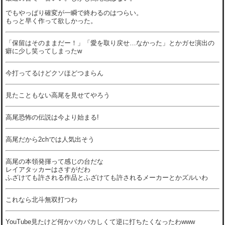
でもやっぱり確変が一瞬で終わるのはつらい。
もっと早く作って欲しかった。
「保留はそのままだー！」「愛を取り戻せ…なかった」とかガセ演出の
癖に少し笑ってしまったw
今打ってるけどクソほどつまらん
見たこともない高尾を見せてやろう
高尾恐怖の伝説は今より始まる!
高尾だから2chでは人気出そう
高尾の本領発揮って感じの台だな
レイアタッカーはさすがだわ
ふざけても許される作品とふざけても許されるメーカーとかズルいわ
これなら北斗無双打つわ
YouTube見たけど何かバカバカしくて逆に打ちたくなったわwww