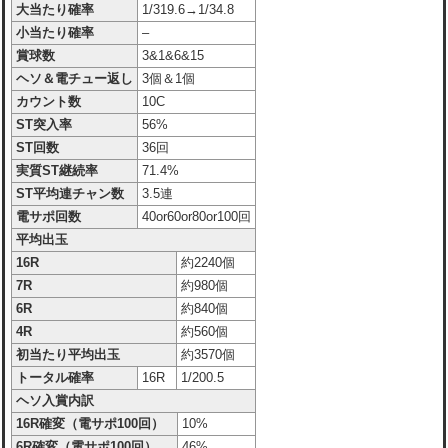
大当たり確率
1/319.6→1/34.8
小当たり確率
–
賞球数
3&1&6&15
ヘソ＆電チュー返し
3個＆1個
カウント数
10C
ST突入率
56%
ST回数
36回
実質ST継続率
71.4%
ST平均連チャン数
3.5連
電サポ回数
40or60or80or100回
平均出玉
16R
約2240個
7R
約980個
6R
約840個
4R
約560個
初当たり平均出玉
約3570個
トータル確率
16R
1/200.5
ヘソ入賞内訳
16R確変（電サポ100回）
10%
6R確変（電サポ100回）
46%