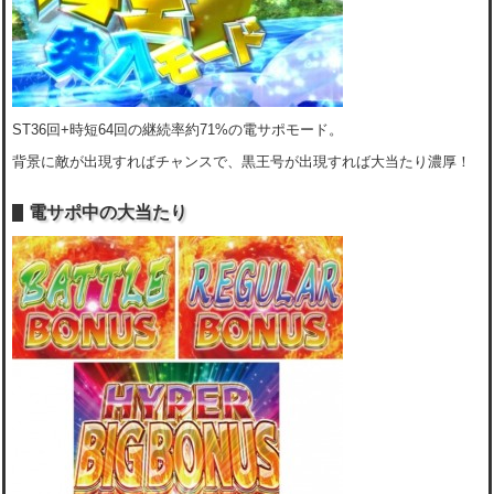
ST36回+時短64回の継続率約71%の電サポモード。
背景に敵が出現すればチャンスで、黒王号が出現すれば大当たり濃厚！
電サポ中の大当たり