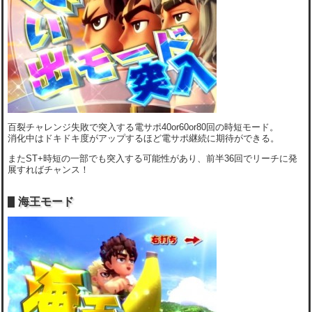
百裂チャレンジ失敗で突入する電サポ40or60or80回の時短モード。
消化中はドキドキ度がアップするほど電サポ継続に期待ができる。
またST+時短の一部でも突入する可能性があり、前半36回でリーチに発
展すればチャンス！
海王モード