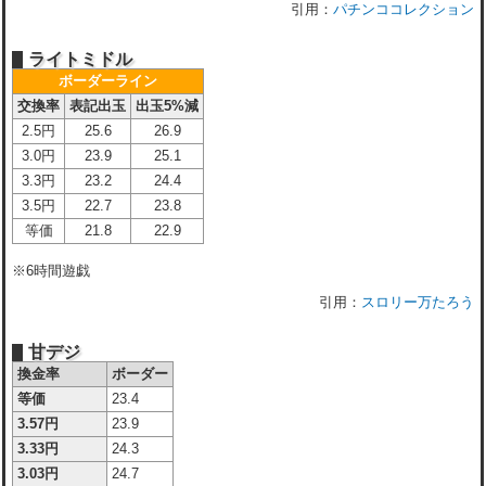
パチンココレクション
ライトミドル
ボーダーライン
交換率
表記出玉
出玉5%減
2.5円
25.6
26.9
3.0円
23.9
25.1
3.3円
23.2
24.4
3.5円
22.7
23.8
等価
21.8
22.9
※6時間遊戯
スロリー万たろう
甘デジ
換金率
ボーダー
等価
23.4
3.57円
23.9
3.33円
24.3
3.03円
24.7