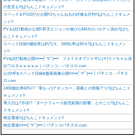
の意見も!!|ぱちんこドキュメント!!
スペック＆PV試打が公開!!2ちゃんねるの評価＆評判!!|ぱちんこドキュメ
ント!!
PV＆試打動画が公開!!昇天ビジョンや遊び心MAXのパロディ演出!!|ぱち
んこドキュメント!!
スペック詳細!!継続率は約71％、16R比率は60％!!|ぱちんこドキュメン
ト!!
PV&試打動画公開ｷﾀ━(ﾟ∀ﾟ)━! フェイスオブジャギに(マ)リンちゃん演
出ワロタｗｗｗｗｗ｜パチンコ・パチスロ.com
公式HP&スペック詳細&盤面画像公開ｷﾀ━(ﾟ∀ﾟ)━!｜パチンコ・パチス
ロ.com
2400個比率60%!?「零(レイ)アタッカー」搭載との情報アリ!!|ぱちんこド
キュメント!!
導入日は7月頃!?「ダークフォース販売延期の影響」とのこと!!|ぱちんこ
ドキュメント!!
検定通過!!|ぱちんこドキュメント!!
検定通過ｷﾀ━(ﾟ∀ﾟ)━!｜パチンコパチスロ.com