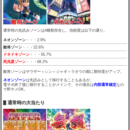
通常時の先読みゾーンは4種類存在し、信頼度は以下の通り。
ネオンゾーン
・・・2.9%
敵将ゾーン
・・・22.6%
ドキドキゾーン
・・・55.7%
死兆星ゾーン
・・・68.2%
敵将ゾーンはサウザー＜シン＜ジャギ＜ラオウの順に期待度がアップ。
ネオンゾーン
は先読みとして移行することもあるが、
電サポ終了後に移行することがメインで、その場合は
内部通常確定
なの
で即ヤメOK。
通常時の大当たり