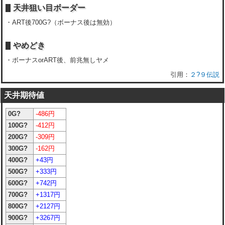
天井狙い目ボーダー
・ART後700G?（ボーナス後は無効）
やめどき
・ボーナスorART後、前兆無しヤメ
２?９伝説
天井期待値
0G?
-486円
100G?
-412円
200G?
-309円
300G?
-162円
400G?
+43円
500G?
+333円
600G?
+742円
700G?
+1317円
800G?
+2127円
900G?
+3267円