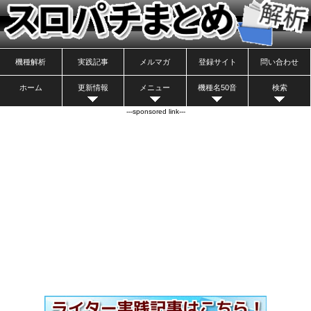
機種解析
実践記事
メルマガ
登録サイト
問い合わせ
ホーム
更新情報
メニュー
機種名50音
検索
---sponsored link---