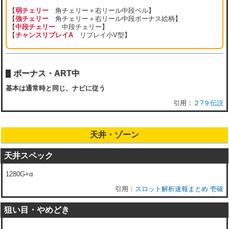
【
弱チェリー
角チェリー＋右リール中段ベル】
【
強チェリー
角チェリー＋右リール中段ボーナス絵柄】
【
中段チェリー
中段チェリー】
【
チャンスリプレイA
リプレイ小V型】
ボーナス・ART中
基本は通常時と同じ、ナビに従う
２?９伝説
天井・ゾーン
天井スペック
1280G+α
スロット解析速報まとめ 壱確
狙い目・やめどき