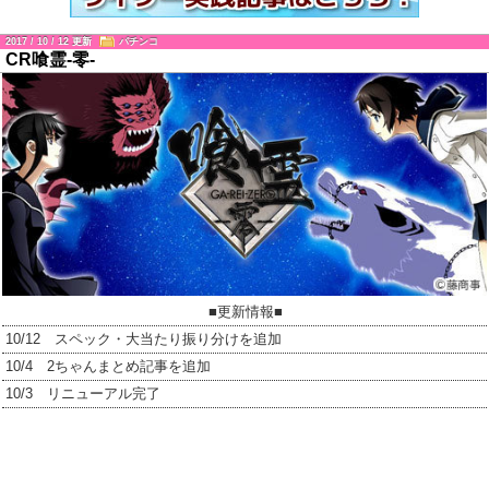
2017 / 10 / 12 更新
パチンコ
CR喰霊-零-
■更新情報■
10/12 スペック・大当たり振り分けを追加
10/4 2ちゃんまとめ記事を追加
10/3 リニューアル完了