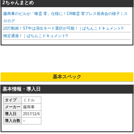
2ちゃんまとめ
藤商事のビルが「喰霊 零」仕様に！CR喰霊 零プレス発表会の様子｜ス
ロログ
試打動画！ST中は演出モード選択が可能！｜ぱちんこドキュメント!!
検定通過！｜ぱちんこドキュメント!!
基本スペック
基本情報・導入日
タイプ
ミドル
メーカー
藤商事
導入日
2017/11/6
導入台数
–