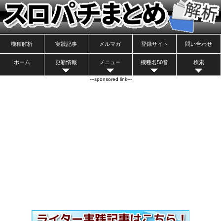
機種解析
実践記事
メルマガ
登録サイト
問い合わせ
ホーム
更新情報
メニュー
機種名50音
検索
---sponsored link---