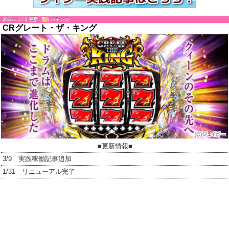
2016 / 3 / 9 更新
パチンコ
CRグレート・ザ・キング
■更新情報■
3/9 実践稼働記事追加
1/31 リニューアル完了