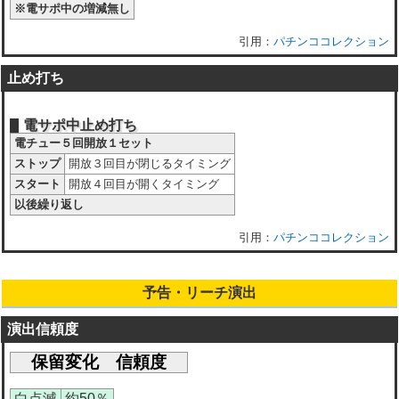
※電サポ中の増減無し
パチンココレクション
止め打ち
電サポ中止め打ち
電チュー５回開放１セット
ストップ
開放３回目が閉じるタイミング
スタート
開放４回目が開くタイミング
以後繰り返し
パチンココレクション
予告・リーチ演出
演出信頼度
保留変化 信頼度
白点滅
約50％