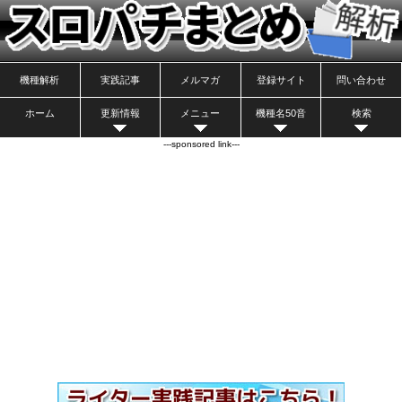
機種解析
実践記事
メルマガ
登録サイト
問い合わせ
ホーム
更新情報
メニュー
機種名50音
検索
---sponsored link---