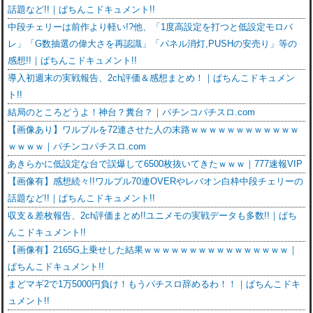
話題など!!｜ぱちんこドキュメント!!
中段チェリーは前作より軽い!?他、「1度高設定を打つと低設定モロバ
レ」「G数抽選の偉大さを再認識」「パネル消灯,PUSHの安売り」等の
感想!!｜ぱちんこドキュメント!!
導入初週末の実戦報告、2ch評価＆感想まとめ！｜ぱちんこドキュメン
ト!!
結局のところどうよ！神台？糞台？｜パチンコパチスロ.com
【画像あり】ワルプルを72連させた人の末路ｗｗｗｗｗｗｗｗｗｗｗｗ
ｗｗｗｗ｜パチンコパチスロ.com
あきらかに低設定な台で誤爆して6500枚抜いてきたｗｗｗ｜777速報VIP
【画像有】感想続々!!ワルプル70連OVERやレバオン白枠中段チェリーの
話題など!!｜ぱちんこドキュメント!!
収支＆差枚報告、2ch評価まとめ!!ユニメモの実戦データも多数!!｜ぱち
んこドキュメント!!
【画像有】2165G上乗せした結果ｗｗｗｗｗｗｗｗｗｗｗｗｗｗｗｗ｜
ぱちんこドキュメント!!
まどマギ2で1万5000円負け！もうパチスロ辞めるわ！！｜ぱちんこドキ
ュメント!!