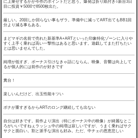
に上乗せするかが今作のポイントだと思う。爆発は折り紙付き○新台3日
目に投資￥5000で8500枚出た。
厳しい。20回しか回らない事もザラ。準備中に減ってART出てもBB1回
分より減る事もある。
まどマギの名前で売れた新基準A+ARTといった印象特化ゾーンに入りや
すく上手く乗れば高い一撃性はあると思います。遊戯してまた打ちたい
とは思いませんでした。
純増が低すぎ、ボーナス引けなきゃ話にならん。映像、音響は向上して
るが個人的には前作のが好きです
糞台！
楽しいんだけど、出玉性能キツい
ボナが重すぎるからARTのロング継続しても出ない
自分は好きです。前作より演出（特にボーナス中の映像）が綺麗なとこ
ろがいいですねぇラッシュ中の純増は寂しいですが、うまく乗ればサク
サクと面白い。割と派手な演出も好み。ただ、中チェの恩恵悲しい