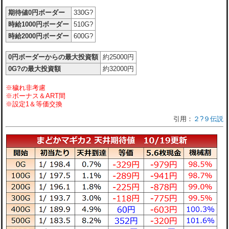
期待値0円ボーダー
330G?
時給1000円ボーダー
510G?
時給2000円ボーダー
600G?
0円ボーダーからの最大投資額
約25000円
0G?の最大投資額
約32000円
※穢れ非考慮
※ボーナス＆ART間
※設定1＆等価交換
２?９伝説