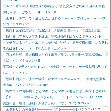
ワルプルギスの夜60連達成の強者現る!!また突入率は約4700分の1(実戦
値)との事!!｜ぱちんこドキュメント!!
【画像】ワルプルで60連した人が現れるｗｗｗｗｗすげえｗｗｗ｜パチ
ンコパチスロ.com
【感想】設定に忠実!?「低設定はボナ以外無理ゲー」「CZに設定差」
「良い台はマギカクエスト連発」等の評価!!｜ぱちんこドキュメント!!
タッチ演出＆マギカクエストに高評価!!ただし「新基準機の闇」から逃れ
るのは厳しいか…!?｜ぱちんこドキュメント!!
【万枚報告有】導入初日まとめ！出玉グラフ,大量上乗せ,実戦感想etc…!!
｜ぱちんこドキュメント!!
実戦報告多数!!マギカクエスト中の中段チェリーやエラー音動画も!!｜ぱ
ちんこドキュメント!!
【動画】指タッチ演出の破壊力がヤバイｗｗｗｗｗｗ これ考えた開発
者有能｜パチンコパチスロ.com
【島vsカスvs毒林檎】まどマギ・まどマギ2の有志による結果まとめｷﾀ
━(ﾟ∀ﾟ)━! この結果はどうなんだ・・・？｜パチンコパチスロ.com
実践報告・感想・評判・評価まとめ!｜パチンコパチスロ.com
【画像あり】万枚報告ｷﾀ━━━━(ﾟ∀ﾟ)━━━━!!｜パチンコパチス