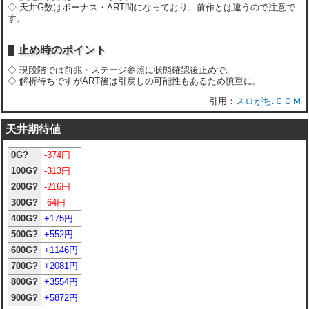
◇ 天井G数はボーナス・ART間になっており、前作とは違うので注意で
す。
止め時のポイント
◇ 現段階では前兆・ステージ参照に状態確認後止めで。
◇ 解析待ちですがART後は引戻しの可能性もあるため慎重に。
スロがち.ＣＯＭ
天井期待値
0G?
-374円
100G?
-313円
200G?
-216円
300G?
-64円
400G?
+175円
500G?
+552円
600G?
+1146円
700G?
+2081円
800G?
+3554円
900G?
+5872円