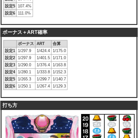
設定5
107.4%
設定6
111.0%
ボーナス＋ART確率
ボーナス
ART
合算
設定1
1/297.9
1/424.4
1/175.0
設定2
1/297.9
1/401.5
1/171.0
設定3
1/290.0
1/376.4
1/163.8
設定4
1/280.1
1/333.8
1/152.3
設定5
1/265.3
1/299.7
1/140.7
設定6
1/250.1
1/267.4
1/129.3
打ち方