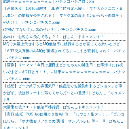
結果ｗｗｗｗｗｗｗｗｗｗｗ｜パチンコパチスロ.com
【画像あり】10月6日解禁「BB終了時設定示唆」「マギカ☆クエスト裏
ボタン」の情報が公開される！ マギクエの裏ボタンめっちゃ面白そう
やんけ！｜パチンコパチスロ.com
(客飛んでない？)…気のせい？｜パチンコパチスロ.com
あれれ…お客さん飛んでるよ？？｜ぱちんこドキュメント!!
MQで大量上乗せするとMQ低確率に移行するとか言ってる奴いるけど
「ART突入直後のみMQが優遇されてる」←これが正解じゃね？｜パチン
コパチスロ.com
【画像】リーマン「今日は鹿目まどかちゃんの誕生日！仕事帰りにお祝
いでまどマギ2打とう！！」←結果ｗｗｗｗｗｗｗｗｗｗｗｗｗ｜パチン
コパチスロ.com
【感想】ピーク終了の雰囲気!?「低設定でも勝負出来るビジョン」が浮
かばず、後は低レートに落ちてから打つとの意見!!｜ぱちんこドキュメン
ト!!
大量乗せ後クエスト低確率移行説｜ぱちんこドキュメント!!
【実戦感想】PUSHの信用ガタ落ち!!他、「しつこく指タッチ」「ゴルゴ
ほむら」「ボナ後セリフまとめ(実機・サンプル少)」等々…!!｜ぱちんこ
ドキュメント!!