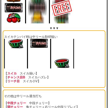
▼▼▼
スイカテンパイ時は中リールBAR狙い
【
スイカ
スイカ揃い】
【
チャンス目B
スイカハズレ】
【
リーチ目
スイカ小V】
その他は中リール適当打ち
【
中段チェリー
中段チェリー】
【
弱チェリー
角チェリー＋右リール中段リプレイ】