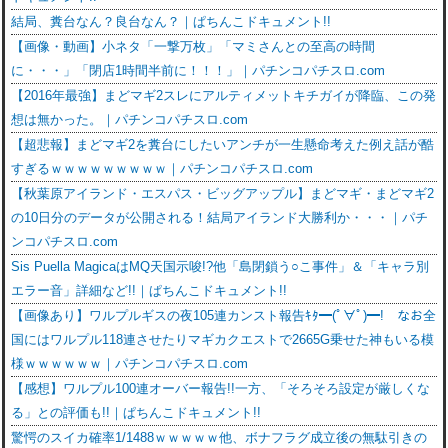
結局、糞台なん？良台なん？｜ぱちんこドキュメント!!
【画像・動画】小ネタ「一撃万枚」「マミさんとの至高の時間
に・・・」「閉店1時間半前に！！！」｜パチンコパチスロ.com
【2016年最強】まどマギ2スレにアルティメットキチガイが降臨、この発
想は無かった。｜パチンコパチスロ.com
【超悲報】まどマギ2を糞台にしたいアンチが一生懸命考えた例え話が酷
すぎるｗｗｗｗｗｗｗｗｗ｜パチンコパチスロ.com
【秋葉原アイランド・エスパス・ビッグアップル】まどマギ・まどマギ2
の10日分のデータが公開される！結局アイランド大勝利か・・・｜パチ
ンコパチスロ.com
Sis Puella MagicaはMQ天国示唆!?他「島閉鎖う○こ事件」＆「キャラ別
エラー音」詳細など!!｜ぱちんこドキュメント!!
【画像あり】ワルプルギスの夜105連カンスト報告ｷﾀ━(ﾟ∀ﾟ)━! なお全
国にはワルプル118連させたりマギカクエストで2665G乗せた神もいる模
様ｗｗｗｗｗｗ｜パチンコパチスロ.com
【感想】ワルプル100連オーバー報告!!一方、「そろそろ設定が厳しくな
る」との評価も!!｜ぱちんこドキュメント!!
驚愕のスイカ確率1/1488ｗｗｗｗｗ他、ボナフラグ成立後の無駄引きの