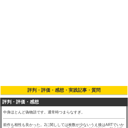
10/30 エピソードボーナスキャラ振り分けを追加
10/21 小役確率、ボーナス重複確率を追加
10/17 ミッション一覧を追加
10/14 状態移行率・レア役別のCZ当選率を追加
10/07 ボーナス終了画面・セリフによる設定示唆を追加
10/01 CZ当選率を追加
09/22 ゾーン実践値を追加
09/21 朝イチ・設定変更について追加
09/18 打ち方・天井期待値を追加
評判・評価・感想・実践記事・質問
評判・評価・感想
中身ほとんど偽物語です。通常時つまらなすぎ。
前作も相性も良かった。2に関ししては枚数が少ないうえ後はARTでいか