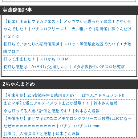
実践稼働記事
【初エピボ＆初マギカクエスト】メシウマかと思った？残念！さやかち
ゃんでした！｜パチスロフリーズ！ 天井狙いで（期待値）稼ぐんだけ
ど２ｎｄ
初打ちでいきなりの期待値消滅｜スロット等価禁止地区でのハイエナ攻
略ブログ
打って来ました！｜スロがち.ＣＯＭ
初打ち感想は「A+ARTだと厳しい」｜メタボ教授のパチスロ研究室
2ちゃんまとめ
【年末年始】2ch実戦報告＆感想まとめ！｜ぱちんこドキュメント!!
まどマギ2で遂にアルティメットまどか登場！！｜鈴木さん速報
今も打ってる人達の評価と感想です！｜鈴木さん速報
【画像あり】まどマギ2のユニメモでロングフリーズ回数歴代1位になっ
たぜｗｗｗｗｗｗｗｗｗｗｗ｜パチンコパチスロ.com
お風呂、入浴演出？と感想｜鈴木さん速報