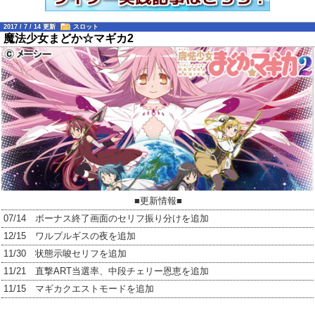
2017 / 7 / 14 更新
スロット
魔法少女まどか☆マギカ2
■更新情報■
07/14 ボーナス終了画面のセリフ振り分けを追加
12/15 ワルプルギスの夜を追加
11/30 状態示唆セリフを追加
11/21 直撃ART当選率、中段チェリー恩恵を追加
11/15 マギカクエストモードを追加
11/08 ボーナス開始画面・マギカクエスト詳細を追加