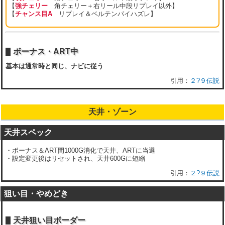
【
強チェリー
角チェリー＋右リール中段リプレイ以外】
【
チャンス目A
リプレイ＆ベルテンパイハズレ】
ボーナス・ART中
基本は通常時と同じ、ナビに従う
２?９伝説
天井・ゾーン
天井スペック
・ボーナス＆ART間1000G消化で天井、ARTに当選
・設定変更後はリセットされ、天井600Gに短縮
２?９伝説
狙い目・やめどき
天井狙い目ボーダー