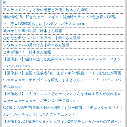
報
アルティメットまどかの感想と評価｜鈴木さん速報
極秘情報18、19きたぞー マギクエ開始時のランプの色は青→LV2以
上、赤→LV3確定らしい｜パチンコパチスロ.com
穢れからの裏ボの謎｜鈴木さん速報
なかなか出ないプレミア演出…｜鈴木さん速報
ソウルジェムの見分け方｜鈴木さん速報
ヒキが強い！｜鈴木さん速報
【画像あり】穢れを追った結果ｗｗｗｗｗｗｗｗｗｗｗｗｗｗ｜パチン
コパチスロ.com
【画像あり】全国で達成者3名！まどマギ2の眼鏡メイドほむほむが可愛
いｗｗｗｗｗ ナビボイスを萌えにするとさらに・・・？｜パチンコパ
チスロ.com
【画像あり】マギカクエストでオールマミさんを達成する人が現れるｗ
ｗｗｗｗｗｗｗｗｗ｜パチンコパチスロ.com
CZ”魔女の結界”当選率の解析公開!!「すげー露骨」「差はさやか＆マミさ
んだけか」等々…!!｜ぱちんこドキュメント!!
【画像】SLOT魔法少女まどか☆マギカ2で弱チェが良かったので追った