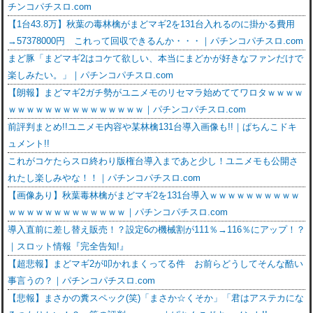
チンコパチスロ.com
【1台43.8万】秋葉の毒林檎がまどマギ2を131台入れるのに掛かる費用
→57378000円 これって回収できるんか・・・｜パチンコパチスロ.com
まど豚「まどマギ2はコケて欲しい、本当にまどかが好きなファンだけで
楽しみたい。」｜パチンコパチスロ.com
【朗報】まどマギ2ガチ勢がユニメモのリセマラ始めててワロタｗｗｗｗ
ｗｗｗｗｗｗｗｗｗｗｗｗｗｗｗ｜パチンコパチスロ.com
前評判まとめ!!ユニメモ内容や某林檎131台導入画像も!!｜ぱちんこドキ
ュメント!!
これがコケたらスロ終わり版権台導入まであと少し！ユニメモも公開さ
れたし楽しみやな！！｜パチンコパチスロ.com
【画像あり】秋葉毒林檎がまどマギ2を131台導入ｗｗｗｗｗｗｗｗｗｗ
ｗｗｗｗｗｗｗｗｗｗｗｗｗ｜パチンコパチスロ.com
導入直前に差し替え販売！？設定6の機械割が111％→116％にアップ！？
｜スロット情報『完全告知!』
【超悲報】まどマギ2が叩かれまくってる件 お前らどうしてそんな酷い
事言うの？｜パチンコパチスロ.com
【悲報】まさかの糞スペック(笑)「まさか☆くそか」「君はアステカにな