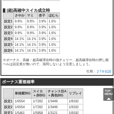
(超)高確中スイカ成立時
さやか
マミ
杏子
ほむら
設定1
9.8%
9.8%
3.9%
1.6%
設定2
9.8%
9.8%
3.9%
1.6%
設定3
9.8%
9.8%
3.9%
1.6%
設定4
14.1%
14.1%
3.9%
1.6%
設定5
14.1%
14.1%
3.9%
1.6%
設定6
14.1%
14.1%
3.9%
1.6%
※ボーナス、高確・超高確滞在時の強チェリー、超高確滞在時の押し順
ベルは設定差が無いので、混同しないよう注意しましょう。
２?９伝説
ボーナス重複確率
スイカ
チャンス目A
TOP
単独紫BIG
リプレイ
MENU
＋赤BIG
＋異色BIG
設定1
1/6554
1/7282
1/3449
1/8192
設定2
1/6554
1/7282
1/3449
1/8192
設定3
1/5461
1/5958
1/3121
1/8192