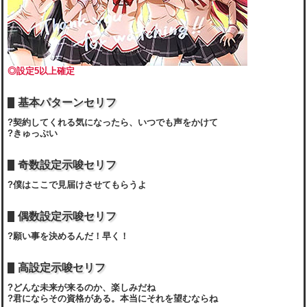
◎設定5以上確定
基本パターンセリフ
?契約してくれる気になったら、いつでも声をかけて
?きゅっぷい
奇数設定示唆セリフ
?僕はここで見届けさせてもらうよ
偶数設定示唆セリフ
?願い事を決めるんだ！早く！
高設定示唆セリフ
?どんな未来が来るのか、楽しみだね
?君にならその資格がある。本当にそれを望むならね