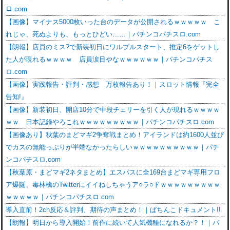
ロ.com
【画像】マイナス5000枚いった台のデータが公開されるｗｗｗｗｗ こ
れじゃ、死ぬよりも、もっとひどい……｜パチンコパチスロ.com
【朗報】店員のミス?で新装初日にワルプルスタート、推定6をゲットし
た人が現れるｗｗｗｗ 店員涙目やなｗｗｗｗｗｗ｜パチンコパチス
ロ.com
【画像】実践報告・評判・感想 万枚報告あり！｜スロット情報『完全
告知!』
【画像】新装初日、開店10分で中段チェリーを引く人が現れるｗｗｗｗ
ｗｗ 日本記録やろこれｗｗｗｗｗｗｗｗｗ｜パチンコパチスロ.com
【画像あり】秋葉のまどマギ2争奪戦まとめ！アイランドは約1600人並び
でカスの無能っぷりが半端なかったらしいｗｗｗｗｗｗｗｗｗｗ｜パチ
ンコパチスロ.com
【秋葉原・まどマギ2ネタまとめ】エスパスに全169台まどマギ専用フロ
ア爆誕、毒林檎のTwitterにイイねしちゃうア○ラ○ドｗｗｗｗｗｗｗｗｗ
ｗｗｗｗｗ｜パチンコパチスロ.com
導入直前！2ch反応＆評判、期待の声まとめ！｜ぱちんこドキュメント!!
【朗報】明日から導入開始！前作に続いて人気機種になれるか？！｜パ