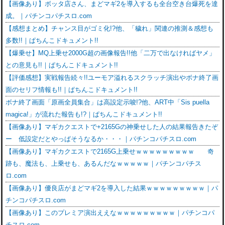
【画像あり】ボッタ店さん、まどマギ2を導入するも全台空き台爆死を達
成。｜パチンコパチスロ.com
【感想まとめ】チャンス目がゴミ化!?他、「穢れ」関連の推測＆感想も
多数!!｜ぱちんこドキュメント!!
【爆乗せ】MQ上乗せ2000G超の画像報告!!他「二万で出なければヤメ」
との意見も!!｜ぱちんこドキュメント!!
【評価感想】実戦報告続々!!ユーモア溢れるスクラッチ演出やボナ終了画
面のセリフ情報も!!｜ぱちんこドキュメント!!
ボナ終了画面「原画全員集合」は高設定示唆!?他、ART中「Sis puella
magica!」が流れた報告も!?｜ぱちんこドキュメント!!
【画像あり】マギカクエストで+2165Gの神乗せした人の結果報告きたぞ
ー 低設定だとやっぱそうなるか・・・｜パチンコパチスロ.com
【画像あり】マギカクエストで2165G上乗せｗｗｗｗｗｗｗｗｗ 奇
跡も、魔法も、上乗せも、あるんだなｗｗｗｗｗ｜パチンコパチス
ロ.com
【画像あり】優良店がまどマギ2を導入した結果ｗｗｗｗｗｗｗｗｗ｜パ
チンコパチスロ.com
【画像あり】このプレミア演出ええなｗｗｗｗｗｗｗｗｗ｜パチンコパ
チスロ.com