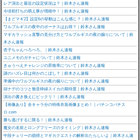
レア演出と最近の設定状況は？｜鈴木さん速報
今頃初打ちの萌え豚が増殖中！｜鈴木さん速報
【まどマギ2】設定6の挙動はこんな感じ？｜鈴木さん速報
ワルプルギスの夜中のボーナスはお得？｜鈴木さん速報
マギカラッシュ直撃の見分け方とワルプルギスの夜の煽りについて｜鈴
木さん速報
杏子ちゃんぺろぺろ。｜鈴木さん速報
ユニメモのガチャについて｜鈴木さん速報
きゅうべえチャレンジの昇格率について｜鈴木さん速報
謎のハズレ目は何かのこぼし？｜鈴木さん速報
準備中のワルプルギスの夜の煽りについて｜鈴木さん速報
頭ナデのコツと無音枠緑スイカの期待度｜鈴木さん速報
演出の書き換えにビックリ！｜鈴木さん速報
【画像あり】全キャラ分の特殊衣装画像まとめ！｜パチンコパチス
ロ.com
勝ち逃げするに限る！｜鈴木さん速報
魔女の名前とロングフリーズのタイミング｜鈴木さん速報
中段チェリーの損得とマギカクエストの解析出たらしいよ｜鈴木さん速