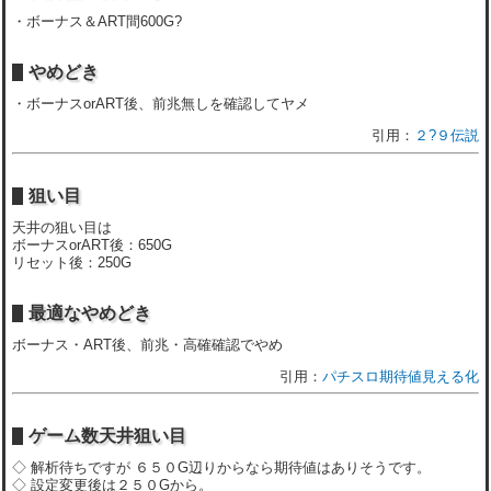
・ボーナス＆ART間600G?
やめどき
・ボーナスorART後、前兆無しを確認してヤメ
２?９伝説
狙い目
天井の狙い目は
ボーナスorART後：650G
リセット後：250G
最適なやめどき
ボーナス・ART後、前兆・高確確認でやめ
パチスロ期待値見える化
ゲーム数天井狙い目
◇ 解析待ちですが ６５０G辺りからなら期待値はありそうです。
◇ 設定変更後は２５０Gから。