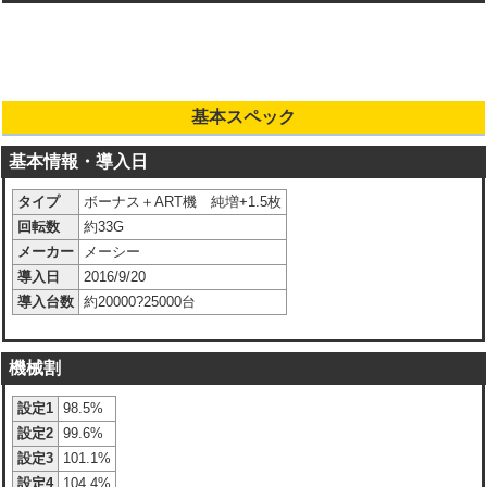
基本スペック
基本情報・導入日
タイプ
ボーナス＋ART機 純増+1.5枚
回転数
約33G
メーカー
メーシー
導入日
2016/9/20
導入台数
約20000?25000台
機械割
設定1
98.5%
設定2
99.6%
設定3
101.1%
設定4
104.4%