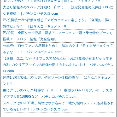
るつもりかい！？」等の評判ｗｗｗｗ｜ぱちんこドキュメント!!
大当り情報等のスペック詳細ｷﾀ━(ﾟ∀ﾟ)━! 設定変更後の天井は600Gに
なる模様！｜パチンコパチスロ.com
PV公開後の2ch評価＆感想「マギカクエスト楽しそう」「全面的に豚に
媚びた」等々…｜ぱちんこドキュメント!!
PV公開！全面タッチ液晶！新規アニメーション・新上乗せ特化ゾーンも
搭載！｜スロット情報『完全告知!』
公式PV、前作ファンの感想まとめ！ 演出のクオリティ上がりまくって
るよな・・・｜パチンコパチスロ.com
【速報】ユニバカ×サミフェスで配られた「SLOT魔法少女まどか☆マギ
カ2」のクリアファイルの画像公開！うおおおおおお！｜パチンコパチス
ロ.com
純増1.9枚!?疑似ボや天井、特化ゾーン仕様の噂も!!｜ぱちんこドキュメ
ント!!
更に詳しいスペック判明ｷﾀ━(ﾟ∀ﾟ)━! 擬似ボ+ART+リアルボーナスタ
イプで天井は999Gなど｜パチンコパチスロ.com
スペックはA+ART機、純増はボナ込みで1.9枚で穢れシステムも搭載され
ているらしいぞ！｜パチンコパチスロ.com