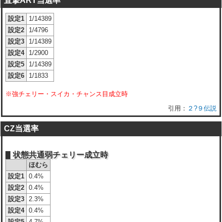
直撃ART当選率
設定1
1/14389
設定2
1/4796
設定3
1/14389
設定4
1/2900
設定5
1/14389
設定6
1/1833
※強チェリー・スイカ・チャンス目成立時
２?９伝説
CZ当選率
状態共通弱チェリー成立時
ほむら
設定1
0.4%
設定2
0.4%
設定3
2.3%
設定4
0.4%
設定5
4.7%