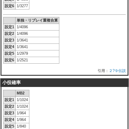
設定6
1/3277
単独・リプレイ重複合算
設定1
1/4096
設定2
1/4096
設定3
1/3641
設定4
1/3641
設定5
1/2979
設定6
1/2521
２?９伝説
小役確率
MB2
設定1
1/1024
設定2
1/1024
設定3
1/964
設定4
1/964
設定5
1/840