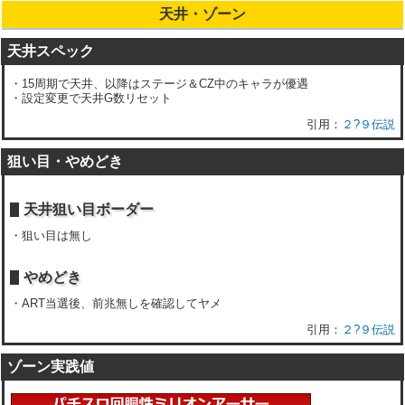
天井・ゾーン
天井スペック
・15周期で天井、以降はステージ＆CZ中のキャラが優遇
・設定変更で天井G数リセット
２?９伝説
狙い目・やめどき
天井狙い目ボーダー
・狙い目は無し
やめどき
・ART当選後、前兆無しを確認してヤメ
２?９伝説
ゾーン実践値