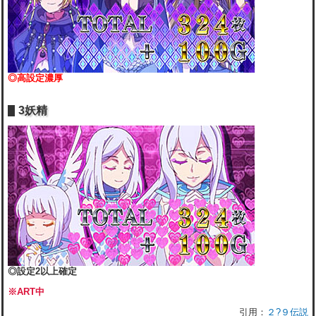
◎高設定濃厚
3妖精
◎設定2以上確定
※ART中
２?９伝説