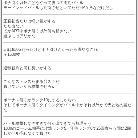
ボナ引く以外にどうやって勝つの周期バトル
モードレッドバトルも期待させといてただHP互角なだけだし
正直初当たりは軽い気がする
ただ出ない
てかART中ボナ引く以外何も起きない
遊ぶにはアリかな
artは930Gだったけどボナ引けんかったら糞やなこれ
＋1500枚
逆転裁判と同じ臭いがする
こんなストレスたまる台久々だ
負けでいいから攻撃させろw
ボーナス引くかランク10にするしかない
そしてボーナス引くタイミングがバトル中かそれ以外かで天と地の差だ
な
バトル攻撃しなさすぎて何が出てきても無理そう
1800のゴーレム相手に攻撃ランク5、守備ランク8で25回食らう間に2回
しかベル揃わなくて負けた