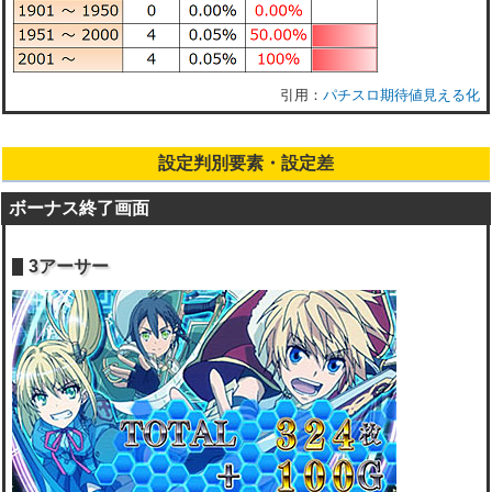
パチスロ期待値見える化
設定判別要素・設定差
ボーナス終了画面
3アーサー