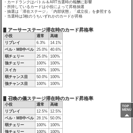
・カードランクはバトル＆ART当選時の報酬に影響
・所持しているカードは小役によって昇格抽選
・抽選は「滞在ステージ」「内部状態」「成立役」を参照する
・当選時は3枚のうちいずれかのカードが昇格
アーサーステージ滞在時のカード昇格率
小役
通常
高確
リプレイ
6.3%
14.1%
ベル・MB中ベル
25.0%
40.6%
弱チェリー
25.0%
100%
強チェリー
100%
100%
スイカ
100%
100%
弱チャンス目
50.0%
100%
強チャンス目
100%
100%
召喚の儀ステージ滞在時のカード昇格率
小役
通常
高確
TOP
MENU
リプレイ
12.5%
12.5%
ベル・MB中ベル
28.1%
50.0%
弱チェリー
100%
100%
強チェリー
100%
100%