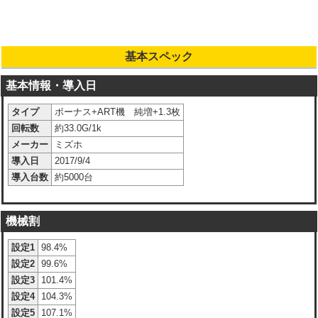
基本スペック
基本情報・導入日
タイプ
ボーナス+ART機 純増+1.3枚
回転数
約33.0G/1k
メーカー
ミズホ
導入日
2017/9/4
導入台数
約5000台
機械割
設定1
98.4%
設定2
99.6%
設定3
101.4%
設定4
104.3%
設定5
107.1%