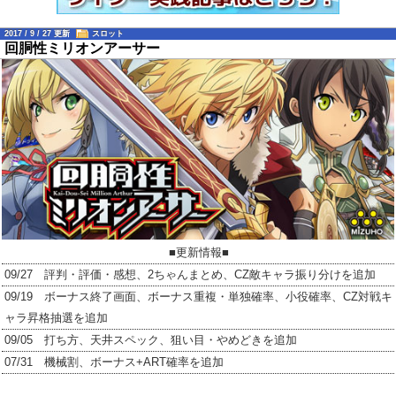
2017 / 9 / 27 更新
スロット
回胴性ミリオンアーサー
■更新情報■
09/27 評判・評価・感想、2ちゃんまとめ、CZ敵キャラ振り分けを追加
09/19 ボーナス終了画面、ボーナス重複・単独確率、小役確率、CZ対戦キ
ャラ昇格抽選を追加
09/05 打ち方、天井スペック、狙い目・やめどきを追加
07/31 機械割、ボーナス+ART確率を追加
07/14 基本情報・導入日を追加