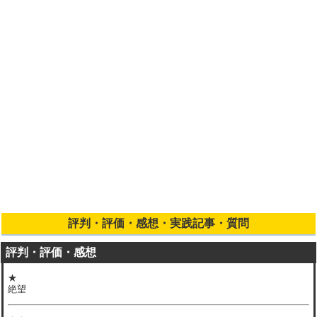
評判・評価・感想・実践記事・質問
評判・評価・感想
★
絶望