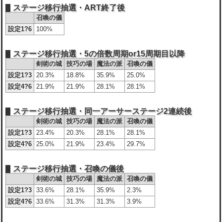
ステージ移行抽選・ART終了後
召喚の儀
設定1?6
100%
ステージ移行抽選・5の倍数周期or15周期目以降
剣術の城
技巧の場
魔法の派
召喚の儀
設定1?3
20.3%
18.8%
35.9%
25.0%
設定4?6
21.9%
21.9%
28.1%
28.1%
ステージ移行抽選・同一アーサーステージ2連続後
剣術の城
技巧の場
魔法の派
召喚の儀
設定1?3
23.4%
20.3%
28.1%
28.1%
設定4?6
25.0%
21.9%
23.4%
29.7%
ステージ移行抽選・召喚の儀後
剣術の城
技巧の場
魔法の派
召喚の儀
設定1?3
33.6%
28.1%
35.9%
2.3%
設定4?6
33.6%
31.3%
31.3%
3.9%