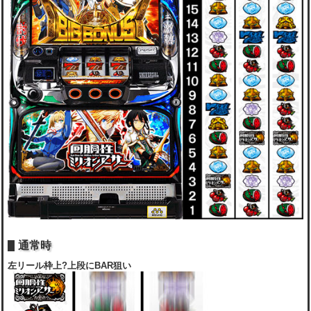
通常時
左リール枠上?上段にBAR狙い