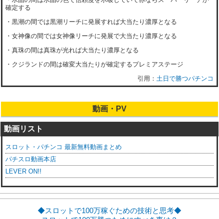
確定する
・黒潮の間では黒潮リーチに発展すれば大当たり濃厚となる
・女神像の間では女神像リーチに発展で大当たり濃厚となる
・真珠の間は真珠が光れば大当たり濃厚となる
・クジランドの間は確変大当たりが確定するプレミアステージ
土日で勝つパチンコ
動画・PV
動画リスト
スロット・パチンコ 最新無料動画まとめ
パチスロ動画本店
LEVER ON!!
◆スロットで100万稼ぐための技術と思考◆