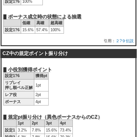
設定1?6
100%
ボーナス成立時の状態による抽選
低確
高確
超高確
設定1?6
15.6%
57.4%
100%
２?９伝説
CZ中の規定ポイント振り分け
小役別獲得ポイント
設定1?6
獲得pt
リプレイ
1pt
押し順ベル正解
レア役
2pt
ボーナス
4pt
規定pt振り分け（異色ボーナスからのCZ）
1pt
2pt
3pt
4pt
設定1
3.2%
7.8%
15.6%
73.4%