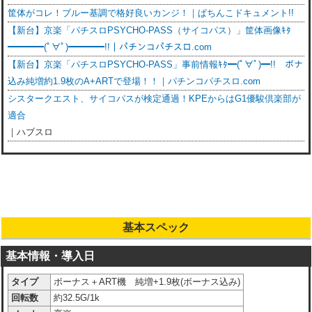
筐体がコレ！ブルー基調で格好良いカンジ！｜ぱちんこドキュメント!!
【新台】京楽「パチスロPSYCHO-PASS（サイコパス）」筐体画像ｷﾀ
━━━━(ﾟ∀ﾟ)━━━━!!｜パチンコパチスロ.com
【新台】京楽「パチスロPSYCHO-PASS」事前情報ｷﾀ━(ﾟ∀ﾟ)━!! ボナ
込み純増約1.9枚のA+ARTで登場！！｜パチンコパチスロ.com
シスタークエスト、サイコパスが検定通過！KPEからはG1優駿倶楽部が
適合
｜ハブスロ
基本スペック
基本情報・導入日
タイプ
ボーナス＋ART機 純増+1.9枚(ボーナス込み)
回転数
約32.5G/1k