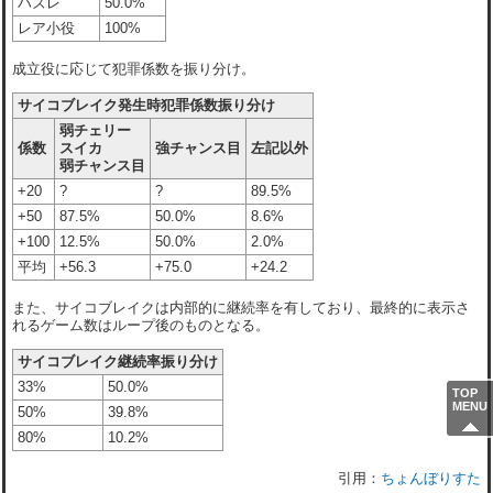
ハズレ
50.0%
レア小役
100%
成立役に応じて犯罪係数を振り分け。
サイコブレイク発生時犯罪係数振り分け
弱チェリー
係数
スイカ
強チャンス目
左記以外
弱チャンス目
+20
?
?
89.5%
+50
87.5%
50.0%
8.6%
+100
12.5%
50.0%
2.0%
平均
+56.3
+75.0
+24.2
また、サイコブレイクは内部的に継続率を有しており、最終的に表示さ
れるゲーム数はループ後のものとなる。
サイコブレイク継続率振り分け
33%
50.0%
TOP
MENU
50%
39.8%
80%
10.2%
ちょんぼりすた