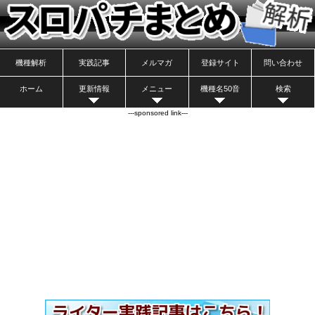
機種解析
実践記事
メルマガ
登録サイト
問い合わせ
ホーム
更新情報
メニュー
機種名50音
検索
---sponsored link---