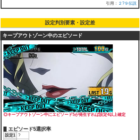
２?９伝説
設定判別要素・設定差
キープアウトゾーン中のエピソード
◎キープアウトゾーン中にエピソード5が発生すれば設定4以上確定
エピソード5選択率
設定1
?