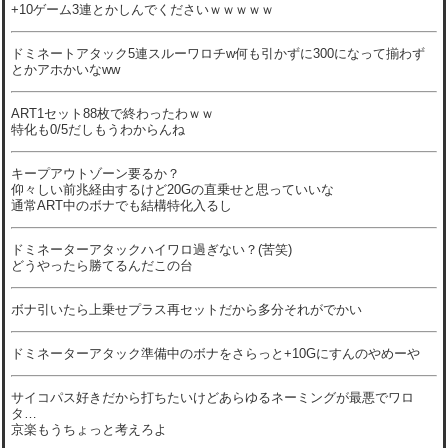
+10ゲーム3連とかしんでくださいｗｗｗｗｗ
ドミネートアタック5連スルーワロチw何も引かずに300になって揃わず
とかアホかいなww
ART1セット88枚で終わったわｗｗ
特化も0/5だしもうわからんね
キープアウトゾーン要るか？
仰々しい前兆経由するけど20Gの直乗せと思っていいな
通常ART中のボナでも結構特化入るし
ドミネーターアタックハイワロ過ぎない？(苦笑)
どうやったら勝てるんだこの台
ボナ引いたら上乗せプラス再セットだから多分それがでかい
ドミネーターアタック準備中のボナをさらっと+10Gにすんのやめーや
サイコパス好きだから打ちたいけどあらゆるネーミングが最悪でワロ
タ…
京楽もうちょっと考えろよ