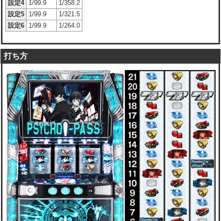
設定4
1/99.9
1/358.2
設定5
1/99.9
1/321.5
設定6
1/99.9
1/264.0
打ち方