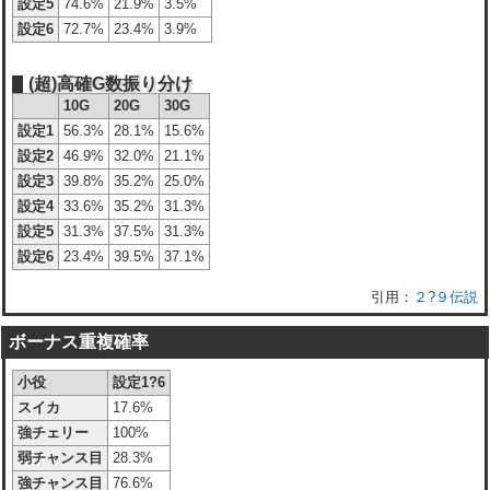
設定5
74.6%
21.9%
3.5%
設定6
72.7%
23.4%
3.9%
(超)高確G数振り分け
10G
20G
30G
設定1
56.3%
28.1%
15.6%
設定2
46.9%
32.0%
21.1%
設定3
39.8%
35.2%
25.0%
設定4
33.6%
35.2%
31.3%
設定5
31.3%
37.5%
31.3%
設定6
23.4%
39.5%
37.1%
２?９伝説
ボーナス重複確率
小役
設定1?6
スイカ
17.6%
強チェリー
100%
弱チャンス目
28.3%
強チャンス目
76.6%