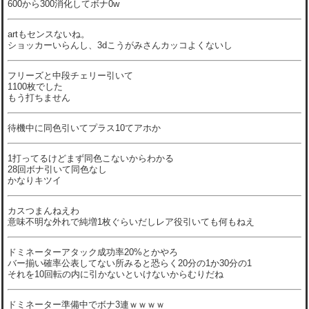
600から300消化してボナ0w
artもセンスないね。
ショッカーいらんし、3dこうがみさんカッコよくないし
フリーズと中段チェリー引いて
1100枚でした
もう打ちません
待機中に同色引いてプラス10てアホか
1打ってるけどまず同色こないからわかる
28回ボナ引いて同色なし
かなりキツイ
カスつまんねえわ
意味不明な外れで純増1枚ぐらいだしレア役引いても何もねえ
ドミネーターアタック成功率20%とかやろ
バー揃い確率公表してない所みると恐らく20分の1か30分の1
それを10回転の内に引かないといけないからむりだね
ドミネーター準備中でボナ3連ｗｗｗｗ