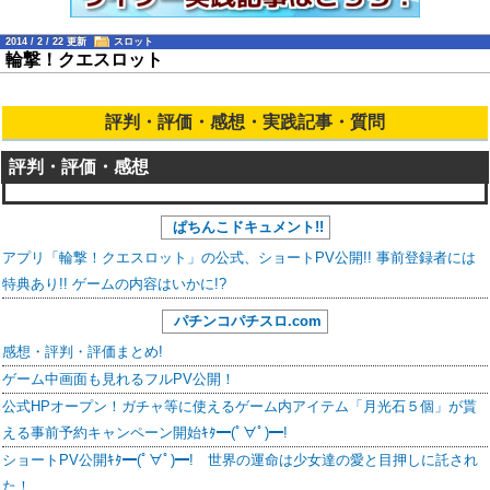
2014 / 2 / 22 更新
スロット
輪撃！クエスロット
評判・評価・感想・実践記事・質問
評判・評価・感想
ぱちんこドキュメント!!
アプリ「輪撃！クエスロット」の公式、ショートPV公開!! 事前登録者には
特典あり!! ゲームの内容はいかに!?
パチンコパチスロ.com
感想・評判・評価まとめ!
ゲーム中画面も見れるフルPV公開！
公式HPオープン！ガチャ等に使えるゲーム内アイテム「月光石５個」が貰
える事前予約キャンペーン開始ｷﾀ━(ﾟ∀ﾟ)━!
ショートPV公開ｷﾀ━(ﾟ∀ﾟ)━! 世界の運命は少女達の愛と目押しに託され
た！