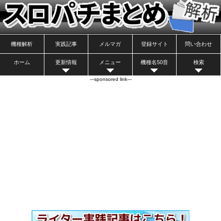
機種解析
実践記事
メルマガ
登録サイト
問い合わせ
ホーム
更新情報
メニュー
機種名50音
検索
---sponsored link---