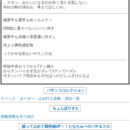
、スカッ、みたいになるのが全く当たる気しない。
外れの時の演出も、考えてほしいわ。
確変中も通常もめっちゃクソ
009並に暑そーなバンバン外す
確変中も赤煽り系普通に外すし
何より爽快感皆無
ってかやる気ないやろこの台
時短中赤セリフから7テン煽り
からテンパイせず左がズレて1テンでハズレ
ボタンバイブ先読みもガセばっかだしふざけんなよ
パチンココレクション
スペック・ボーダー・止め打ち攻略・演出一覧
ちょんぼりすた
攻略情報を全て紹介
捻って止めて期待値UP！！たなちゅーのパチ＆スロ