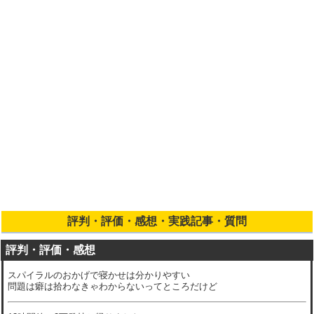
評判・評価・感想・実践記事・質問
評判・評価・感想
スパイラルのおかげで寝かせは分かりやすい
問題は癖は拾わなきゃわからないってところだけど