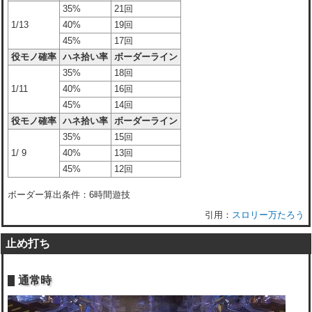
35%
21回
1/13
40%
19回
45%
17回
役モノ確率
ハネ拾い率
ボーダーライン
35%
18回
1/11
40%
16回
45%
14回
役モノ確率
ハネ拾い率
ボーダーライン
35%
15回
1/ 9
40%
13回
45%
12回
ボーダー算出条件：6時間遊技
スロリー万たろう
止め打ち
通常時