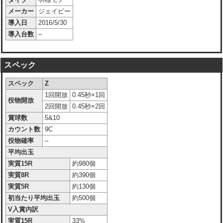
メーカー
ジェイビー
導入日
2016/5/30
導入台数
–
スペック
スペック
Z
1回開放
0.45秒×1回
役物開放
2回開放
0.45秒×2回
賞球数
5&10
カウント数
9C
役物確率
–
平均出玉
実質15R
約980個
実質8R
約390個
実質5R
約130個
初当たり平均出玉
約500個
V入賞内訳
実質15R
33%