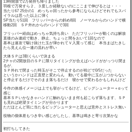
13時開放で2万発持ち帰りました
羽根で万発すら２、３度しか経験ないのにここまで伸びるとは・・・
当たり67 25分の1 めっちゃ回ったから参考にならんけどそれでもスパ
イラルは思った以上に弾く
SP当たり51回 フリッパーからの斜め8回 ノーマルからのハンドで横
移動2回 ＳＰ外れからのハンドで3回
フリッパー経由はめっちゃ気持ち良い ただフリッパーが動くのは解放
直後のみ連続で動き、静止、ちょっと間をおいて1回なので
基本は速攻で駆け抜けた玉が弾かれてＶ入賞って感じ 本当まばたきし
たら見えん位一連の流れが早い
大体ＳＰは3割くらいで決まる
2チャの2開放目のＳＰに限りタイミングが合えばハンドががっつり閉ま
るが、
ＳＰ外れで閉まった時玉がそこで停止するのが殆どで0/5だった
というかハンドは正直壁と変わらん 動いてる最中に玉がぶつからない
と停止するだけでそのまま落ちるだけ 寝かせで変わるかもしれんけど
今作の体感イメージは上でも挙がってるけど、ビッグシューター＋αって
感じ
基本ＳＰいかなきゃハンドに触れないまま何も起こらず落ちます、ＳＰ
も見れば絶望タイミングが分かります
ただほとんど筒に当たるビッグシューターと思えば意外とストレス無い
役物の個体差もつき辛い感じがしたし、基準は鳴きと寄り次第かな
初打ちしてきた