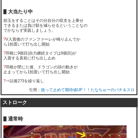
大当たり中
節玉をすることはその分自分の収支を上乗せ
できるまたは負け額を減らせるということなの
でかならず実践しましょう。
?
V入賞後のファンファーレが鳴り止んでか
ら1拍置いて打ち出し開始
?
羽根に9個目(自力継続タイプは8個目)が
入賞する直前に打ち出し止め
?
羽根が閉じた後、ドラゴンの頭の動きが
止まってから1拍置いて打ち出し開始
?
⇒以後2?3を繰り返し
捻って止めて期待値UP！！たなちゅーのパチ＆スロ
ストローク
通常時