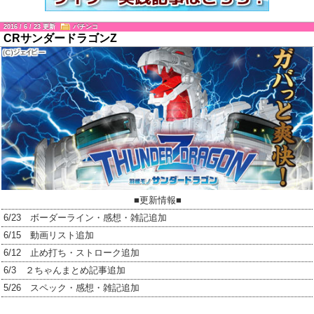
2016 / 6 / 23 更新
パチンコ
CRサンダードラゴンZ
■更新情報■
6/23 ボーダーライン・感想・雑記追加
6/15 動画リスト追加
6/12 止め打ち・ストローク追加
6/3 ２ちゃんまとめ記事追加
5/26 スペック・感想・雑記追加
5/25 リニューアル完了