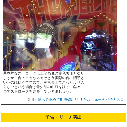
基本的なストロークは上記画像の黄色矢印となり
ますが、台のクセやネカセとう実際の台の調子と
いうのは様々ですので、黄色矢印で思ったより入
らないという場合は青矢印の山釘を狙って各々の
台でストロークを調整していきましょう。
捻って止めて期待値UP！！たなちゅーのパチ＆スロ
予告・リーチ演出