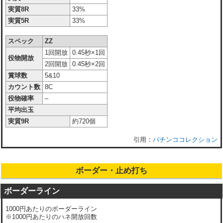
実質8R
33%
実質5R
33%
スペック
ZZ
1回開放
0.45秒×1回
役物開放
2回開放
0.45秒×2回
賞球数
5&10
カウント数
8C
役物確率
–
平均出玉
実質9R
約720個
パチンココレクション
ボーダー・止め打ち
ボーダーライン
1000円あたりのボーダーライン
※1000円あたりのハネ開放回数