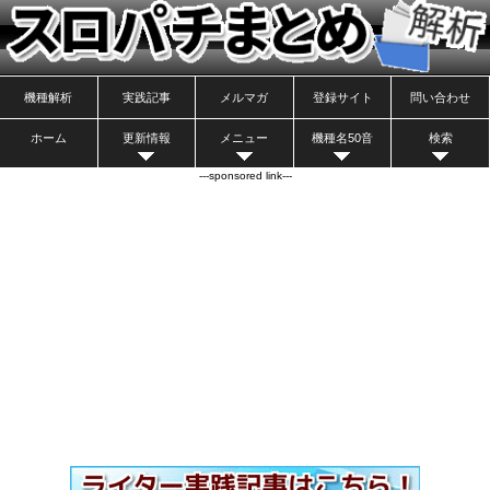
機種解析
実践記事
メルマガ
登録サイト
問い合わせ
ホーム
更新情報
メニュー
機種名50音
検索
---sponsored link---