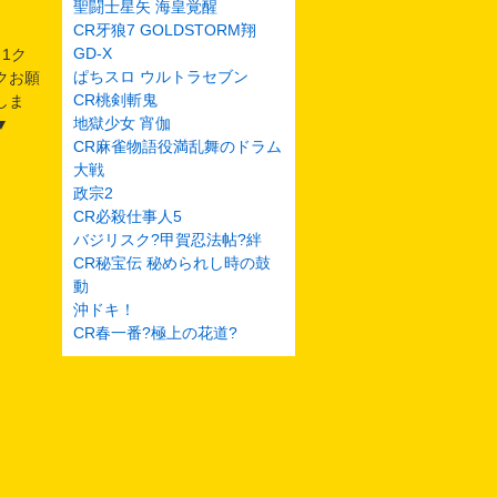
聖闘士星矢 海皇覚醒
CR牙狼7 GOLDSTORM翔
GD-X
日1ク
ぱちスロ ウルトラセブン
クお願
CR桃剣斬鬼
しま
地獄少女 宵伽
▼
CR麻雀物語役満乱舞のドラム
大戦
政宗2
CR必殺仕事人5
バジリスク?甲賀忍法帖?絆
CR秘宝伝 秘められし時の鼓
動
沖ドキ！
CR春一番?極上の花道?