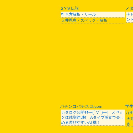
２?９伝説
メ
打ち方解析・リール
今
ン
天井恩恵・スペック・解析
パチンコパチスロ.com
学
カタログ公開ｷﾀ━(ﾟ∀ﾟ)━! スペッ
万R
クは純増約3枚 Aタイプ感覚で楽し
天
める遊びやすいAT機！
き