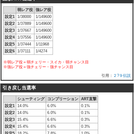
弱レア役
強レア役
設定1
1/38000
1/149600
設定2
1/37889
1/149600
設定3
1/37667
1/149600
設定4
1/37556
1/149600
設定5
1/37444
1/11968
設定6
1/37111
1/4274
※弱レア役＝弱チェリー・スイカ・弱チャンス目
※強レア役＝強チェリー・強チャンス目
２?９伝説
引き戻し当選率
シューティング
コンプリーション
ART直撃
設定1
14.0%
6.0%
0.1%
設定2
14.0%
6.0%
0.1%
設定3
15.4%
6.6%
0.3%
設定4
15.4%
6.6%
0.3%
設定5
18.2%
7.8%
1.0%