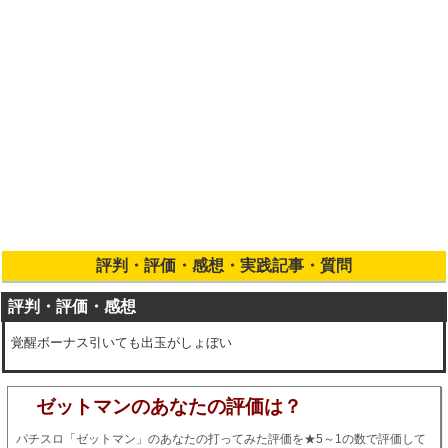
評判・評価・感想・実践記事・質問
評判・評価・感想
覚醒ボーナス引いても出玉がしょぼい
ゼットマンのあなたの評価は？
パチスロ「ゼットマン」のあなたの打ってみた評価を★5～1の数で評価して