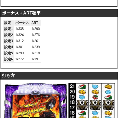
ボーナス＋ART確率
設定
ボーナス
ART
設定1
1/338
1/290
設定2
1/324
1/276
設定3
1/312
1/261
設定4
1/301
1/239
設定5
1/290
1/218
設定6
1/272
1/191
打ち方