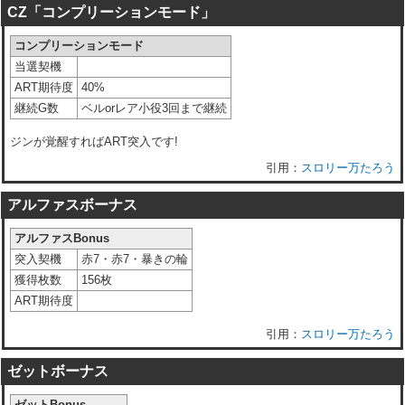
CZ「コンプリーションモード」
コンプリーションモード
当選契機
ART期待度
40%
継続G数
ベルorレア小役3回まで継続
ジンが覚醒すればART突入です!
スロリー万たろう
アルファスボーナス
アルファスBonus
突入契機
赤7・赤7・暴きの輪
獲得枚数
156枚
ART期待度
スロリー万たろう
ゼットボーナス
ゼットBonus