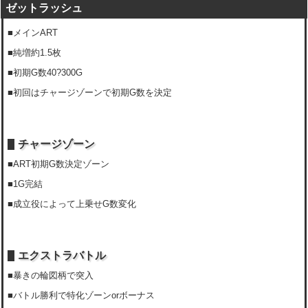
ゼットラッシュ
■メインART
■純増約1.5枚
■初期G数40?300G
■初回はチャージゾーンで初期G数を決定
チャージゾーン
■ART初期G数決定ゾーン
■1G完結
■成立役によって上乗せG数変化
エクストラバトル
■暴きの輪図柄で突入
■バトル勝利で特化ゾーンorボーナス