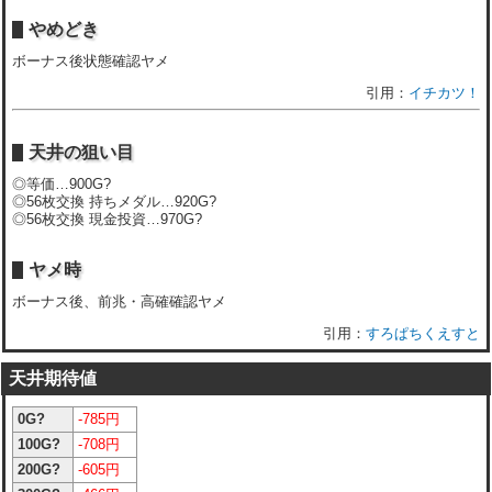
やめどき
ボーナス後状態確認ヤメ
イチカツ！
天井の狙い目
◎等価…900G?
◎56枚交換 持ちメダル…920G?
◎56枚交換 現金投資…970G?
ヤメ時
ボーナス後、前兆・高確確認ヤメ
すろぱちくえすと
天井期待値
0G?
-785円
100G?
-708円
200G?
-605円