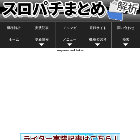
機種解析
実践記事
メルマガ
登録サイト
問い合わせ
ホーム
更新情報
メニュー
機種名50音
検索
---sponsored link---