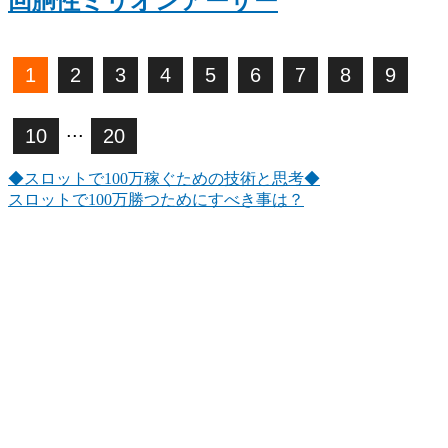
回胴性ミリオンアーサー
1
2
3
4
5
6
7
8
9
...
10
20
◆スロットで100万稼ぐための技術と思考◆
スロットで100万勝つためにすべき事は？