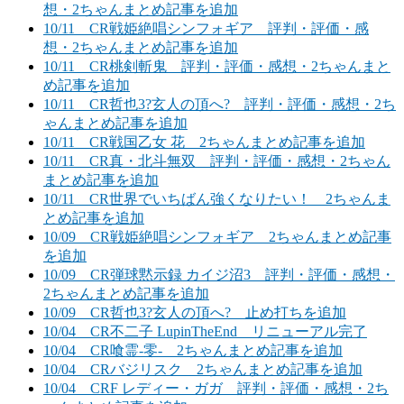
想・2ちゃんまとめ記事を追加
10/11 CR戦姫絶唱シンフォギア 評判・評価・感
想・2ちゃんまとめ記事を追加
10/11 CR桃剣斬鬼 評判・評価・感想・2ちゃんまと
め記事を追加
10/11 CR哲也3?玄人の頂へ? 評判・評価・感想・2ち
ゃんまとめ記事を追加
10/11 CR戦国乙女 花 2ちゃんまとめ記事を追加
10/11 CR真・北斗無双 評判・評価・感想・2ちゃん
まとめ記事を追加
10/11 CR世界でいちばん強くなりたい！ 2ちゃんま
とめ記事を追加
10/09 CR戦姫絶唱シンフォギア 2ちゃんまとめ記事
を追加
10/09 CR弾球黙示録 カイジ沼3 評判・評価・感想・
2ちゃんまとめ記事を追加
10/09 CR哲也3?玄人の頂へ? 止め打ちを追加
10/04 CR不二子 LupinTheEnd リニューアル完了
10/04 CR喰霊-零- 2ちゃんまとめ記事を追加
10/04 CRバジリスク 2ちゃんまとめ記事を追加
10/04 CRF レディー・ガガ 評判・評価・感想・2ち