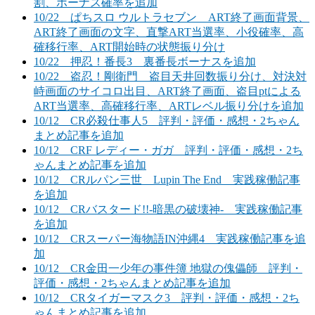
割、ボーナス確率を追加
10/22 ぱちスロ ウルトラセブン ART終了画面背景、
ART終了画面の文字、直撃ART当選率、小役確率、高
確移行率、ART開始時の状態振り分け
10/22 押忍！番長3 裏番長ボーナスを追加
10/22 盗忍！剛衛門 盗目天井回数振り分け、対決対
峙画面のサイコロ出目、ART終了画面、盗目ptによる
ART当選率、高確移行率、ARTレベル振り分けを追加
10/12 CR必殺仕事人5 評判・評価・感想・2ちゃん
まとめ記事を追加
10/12 CRF レディー・ガガ 評判・評価・感想・2ち
ゃんまとめ記事を追加
10/12 CRルパン三世 Lupin The End 実践稼働記事
を追加
10/12 CRバスタード!!-暗黒の破壊神- 実践稼働記事
を追加
10/12 CRスーパー海物語IN沖縄4 実践稼働記事を追
加
10/12 CR金田一少年の事件簿 地獄の傀儡師 評判・
評価・感想・2ちゃんまとめ記事を追加
10/12 CRタイガーマスク3 評判・評価・感想・2ち
ゃんまとめ記事を追加