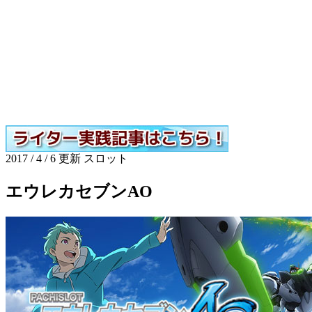
2017 / 4 / 6 更新
スロット
エウレカセブンAO