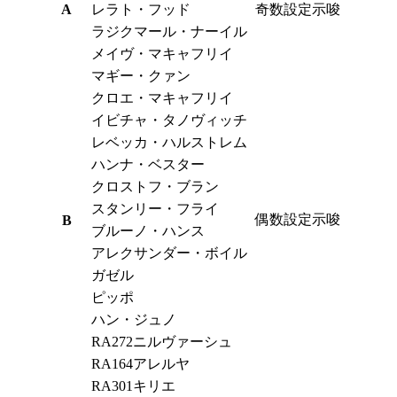
A
レラト・フッド
奇数設定示唆
ラジクマール・ナーイル
メイヴ・マキャフリイ
マギー・クァン
クロエ・マキャフリイ
イビチャ・タノヴィッチ
レベッカ・ハルストレム
ハンナ・ベスター
クロストフ・ブラン
スタンリー・フライ
偶数設定示唆
B
ブルーノ・ハンス
アレクサンダー・ボイル
ガゼル
ピッポ
ハン・ジュノ
RA272ニルヴァーシュ
RA164アレルヤ
RA301キリエ