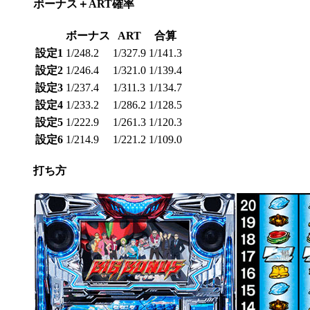
ボーナス＋ART確率
ボーナス
ART
合算
設定1
1/248.2
1/327.9
1/141.3
設定2
1/246.4
1/321.0
1/139.4
設定3
1/237.4
1/311.3
1/134.7
設定4
1/233.2
1/286.2
1/128.5
設定5
1/222.9
1/261.3
1/120.3
設定6
1/214.9
1/221.2
1/109.0
打ち方