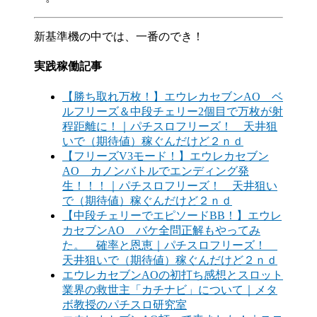
新基準機の中では、一番のでき！
実践稼働記事
【勝ち取れ万枚！】エウレカセブンAO ベ
ルフリーズ＆中段チェリー2個目で万枚が射
程距離に！｜パチスロフリーズ！ 天井狙
いで（期待値）稼ぐんだけど２ｎｄ
【フリーズV3モード！】エウレカセブン
AO カノンバトルでエンディング発
生！！！｜パチスロフリーズ！ 天井狙い
で（期待値）稼ぐんだけど２ｎｄ
【中段チェリーでエピソードBB！】エウレ
カセブンAO バケ全問正解もやってみ
た。 確率と恩恵｜パチスロフリーズ！
天井狙いで（期待値）稼ぐんだけど２ｎｄ
エウレカセブンAOの初打ち感想とスロット
業界の救世主「カチナビ」について｜メタ
ボ教授のパチスロ研究室