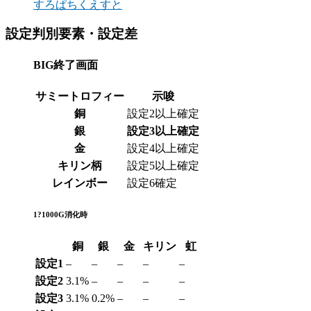
すろぱちくえすと
設定判別要素・設定差
BIG終了画面
サミートロフィー
示唆
銅
設定2以上確定
銀
設定3以上確定
金
設定4以上確定
キリン柄
設定5以上確定
レインボー
設定6確定
1?1000G消化時
銅
銀
金
キリン
虹
設定1
–
–
–
–
–
設定2
3.1%
–
–
–
–
設定3
3.1%
0.2%
–
–
–