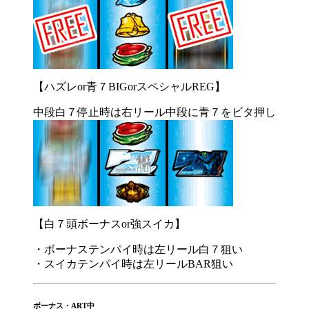
【
ハズレor青７BIGorスペシャルREG
】
中段白７停止時は右リール中段に青７をビタ押し
【
白７頭ボーナスor強スイカ
】
・ボーナステンパイ時は左リール白７狙い
・スイカテンパイ時は左リールBAR狙い
ボーナス・ART中