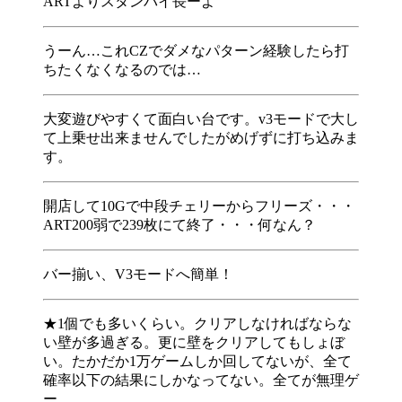
ARTよりスタンバイ長ーよ
うーん…これCZでダメなパターン経験したら打
ちたくなくなるのでは…
大変遊びやすくて面白い台です。v3モードで大し
て上乗せ出来ませんでしたがめげずに打ち込みま
す。
開店して10Gで中段チェリーからフリーズ・・・
ART200弱で239枚にて終了・・・何なん？
バー揃い、V3モードへ簡単！
★1個でも多いくらい。クリアしなければならな
い壁が多過ぎる。更に壁をクリアしてもしょぼ
い。たかだか1万ゲームしか回してないが、全て
確率以下の結果にしかなってない。全てが無理ゲ
ー。