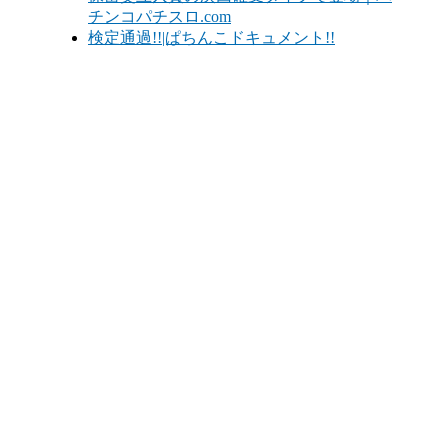
チンコパチスロ.com
検定通過!!|ぱちんこドキュメント!!