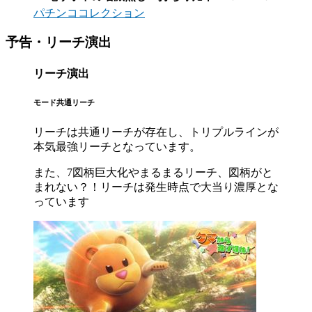
パチンココレクション
予告・リーチ演出
リーチ演出
モード共通リーチ
リーチは共通リーチが存在し、トリプルラインが
本気最強リーチとなっています。
また、7図柄巨大化やまるまるリーチ、図柄がと
まれない？！リーチは発生時点で大当り濃厚とな
っています