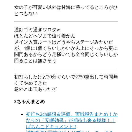
女の子が可愛い以外は甘海に勝ってるところがひ
とつもない
道釘ゴミ過ぎワロタw
ほとんどヘソまで辿り着かん
メイン入賞ルートはどうやらステージみたいだ
が、4個に1個くらいしかいかん上にそっから更に
関門あるからどう足掻いても全台同じくらいしか
回ることは無さそう
初打ちしたけど30分ぐらいで2750発出して時間無
くてやめてきた
意外と出玉あったぞ
2ちゃんまとめ
初打ち2ch感想＆評価、実戦報告まとめ！か
なりの「安眠効果」が期待出来る模様！｜
ぱちんこドキュメント!!