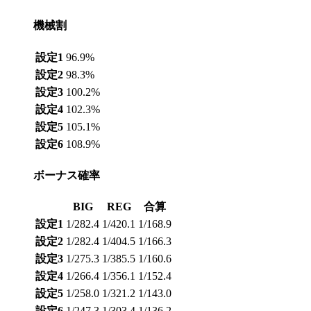
機械割
設定1
96.9%
設定2
98.3%
設定3
100.2%
設定4
102.3%
設定5
105.1%
設定6
108.9%
ボーナス確率
BIG
REG
合算
設定1
1/282.4
1/420.1
1/168.9
設定2
1/282.4
1/404.5
1/166.3
設定3
1/275.3
1/385.5
1/160.6
設定4
1/266.4
1/356.1
1/152.4
設定5
1/258.0
1/321.2
1/143.0
設定6
1/247.3
1/303.4
1/136.2