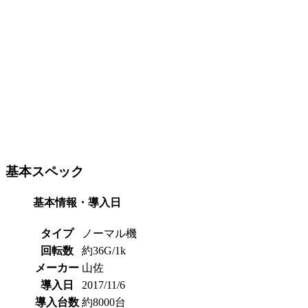
基本スペック
基本情報・導入日
タイプ
ノーマル機
回転数
約36G/1k
メーカー
山佐
導入日
2017/11/6
導入台数
約8000台