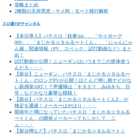
攻略まとめ
2種類の天井恩恵・ヤメ時・モード移行解析
スロ速VIPチャンネル
【本日導入】パチスロ「鉄拳3rd」、「サイボーグ
009」、「まじかる☆タルるートくん」、「にゃんにゃ
ん娘」関連情報（PV、スペック、試打動画など）まと
め！
試打動画が公開！ニューギンはいつまでこの筐体使う
んだろ・・・
【新台】ニューギン、パチスロ「まじかる☆タルるー
トくん」のロングPVが公開！ほとんど押し順ナビがな
い新感覚ART！？声優陣は「キタエリ、みゆきち、日
笠」などかなり豪華な模様！
【新台】パチスロ「まじかる☆タルるートくんZ」が
検定を通過！メーカーはやはり・・・
開発中と噂になっていたパチスロ「まじかる☆タルる
ートくん」の開発メーカーってもしかして、ニ
ュ・・・
【新台噂など】パチスロ「まじかる☆タルるートく