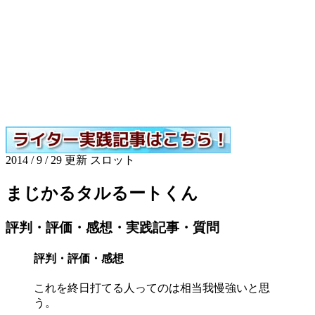
2014 / 9 / 29 更新
スロット
まじかるタルるートくん
評判・評価・感想・実践記事・質問
評判・評価・感想
これを終日打てる人ってのは相当我慢強いと思
う。