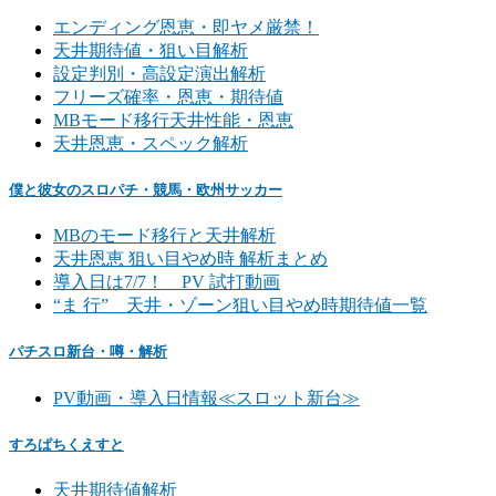
エンディング恩恵・即ヤメ厳禁！
天井期待値・狙い目解析
設定判別・高設定演出解析
フリーズ確率・恩恵・期待値
MBモード移行天井性能・恩恵
天井恩恵・スペック解析
僕と彼女のスロパチ・競馬・欧州サッカー
MBのモード移行と天井解析
天井恩恵 狙い目やめ時 解析まとめ
導入日は7/7！ PV 試打動画
“ま 行” 天井・ゾーン狙い目やめ時期待値一覧
パチスロ新台・噂・解析
PV動画・導入日情報≪スロット新台≫
すろぱちくえすと
天井期待値解析