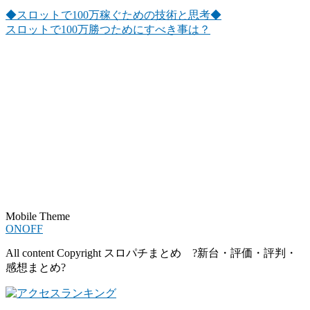
◆スロットで100万稼ぐための技術と思考◆
スロットで100万勝つためにすべき事は？
Mobile Theme
ON
OFF
All content Copyright スロパチまとめ ?新台・評価・評判・
感想まとめ?