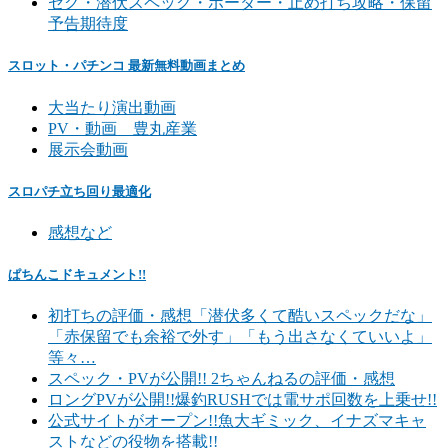
セグ・潜伏スペック・ボーダー・止め打ち攻略・保留
予告期待度
スロット・パチンコ 最新無料動画まとめ
大当たり演出動画
PV・動画 豊丸産業
展示会動画
スロパチ立ち回り最適化
感想など
ぱちんこドキュメント!!
初打ちの評価・感想「潜伏多くて酷いスペックだな」
「赤保留でも余裕で外す」「もう出さなくていいよ」
等々…
スペック・PVが公開!! 2ちゃんねるの評価・感想
ロングPVが公開!!爆釣RUSHでは電サポ回数を上乗せ!!
公式サイトがオープン!!魚大ギミック、イナズマキャ
ストなどの役物を搭載!!