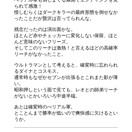
られて感激！
惜しむらくはダークキラーの最終形態を倒せなか
ったことだが贅沢は言ってられんな。
残念だったのは演出面かな。
ほとんど赤やチェッカーに変化しない保留、ほと
んど意味のないフリーズ。
そしてこのリーチは激熱！と言えるほどの高確率
リーチがなかったこと。
ウルトラマンとして考えると、確変時に忘れられ
るダイナとコスモス。
通常時もなぜかセブンが出張るとこれまた影が薄
い。
昭和押しという面で見ても、レオとの師弟リーチ
がないとかいろいろ中途半端。
あとは確変時のべリアル軍。
とことんまで勝率が低いので爽快感に欠けるとい
うか。