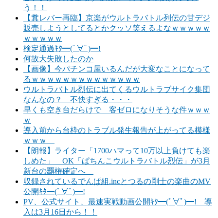
う！！
【糞レバー再臨】京楽がウルトラバトル列伝の甘デジ
販売しようとしてるとかクッソ笑えるよなｗｗｗｗｗ
ｗｗｗｗｗ
検定通過ｷﾀ━(ﾟ∀ﾟ)━!
何故大失敗したのか
【画像】今パチンコ屋いるんだが大変なことになって
るｗｗｗｗｗｗｗｗｗｗｗｗｗｗ
ウルトラバトル烈伝に出てくるウルトラブサイク集団
なんなの？ 不快すぎる・・・
早くも空き台だらけで 客ゼロになりそうな件ｗｗｗ
ｗ
導入前から台枠のトラブル発生報告が上がってる模様
ｗｗｗ
【朗報】ライター「1700ハマって10万以上負けても楽
しめた」 OK「ぱちんこウルトラバトル烈伝」が3月
新台の覇権確定へ
収録されているでんぱ組.incとつるの剛士の楽曲のMV
公開ｷﾀ━(ﾟ∀ﾟ)━!
PV、公式サイト、最速実戦動画公開ｷﾀ━(ﾟ∀ﾟ)━! 導
入は3月16日から！！