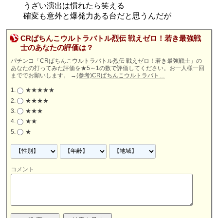
うざい演出は慣れたら笑える
確変も意外と爆発力ある台だと思うんだが
CRぱちんこウルトラバトル烈伝 戦えゼロ！若き最強戦
士のあなたの評価は？
パチンコ「CRぱちんこウルトラバトル烈伝 戦えゼロ！若き最強戦士」の
あなたの打ってみた評価を★5～1の数で評価してください。お一人様一回
まででお願いします。
→
(参考)CRぱちんこウルトラバト…
★★★★★
★★★★
★★★
★★
★
コメント