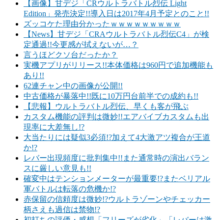
【画像】甘デジ「CRウルトラバトル烈伝 Light
Edition」発売決定!!導入日は2017年4月予定とのこと!!
ズッコケた理由分かったｗｗｗｗｗｗｗｗｗ
【News】甘デジ「CRAウルトラバトル烈伝C4」が検
定通過!!今更感が拭えないが…？
言うほどクソ台だったか？
実機アプリがリリース!!本体価格は960円で追加機能も
あり!!
62連チャン中の画像が公開!!
中古価格が暴落中!!既に10万円台前半での成約も!!
【悲報】ウルトラバトル烈伝、早くも客が飛ぶ
カスタム機能の評判は微妙!!エアバイブカスタムも出
現率に大差無し!?
大当たりには疑似3必須!?加えて4大激アツ複合が王道
か!?
レバー出現頻度に批判集中!!また通常時の演出バラン
スに厳しい意見も!!
確変中はテンションメーターが最重要!?またベリアル
軍バトルは転落の危機か!?
赤保留の信頼度は微妙!?ウルトラゾーンやチェッカー
柄さえも過信は禁物!?
初打ちの評価・感想「フリーズが劣化」「レバーは激