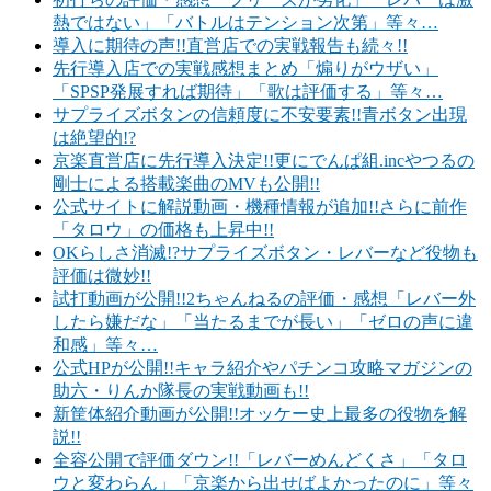
熱ではない」「バトルはテンション次第」等々…
導入に期待の声!!直営店での実戦報告も続々!!
先行導入店での実戦感想まとめ「煽りがウザい」
「SPSP発展すれば期待」「歌は評価する」等々…
サプライズボタンの信頼度に不安要素!!青ボタン出現
は絶望的!?
京楽直営店に先行導入決定!!更にでんぱ組.incやつるの
剛士による搭載楽曲のMVも公開!!
公式サイトに解説動画・機種情報が追加!!さらに前作
「タロウ」の価格も上昇中!!
OKらしさ消滅!?サプライズボタン・レバーなど役物も
評価は微妙!!
試打動画が公開!!2ちゃんねるの評価・感想「レバー外
したら嫌だな」「当たるまでが長い」「ゼロの声に違
和感」等々…
公式HPが公開!!キャラ紹介やパチンコ攻略マガジンの
助六・りんか隊長の実戦動画も!!
新筐体紹介動画が公開!!オッケー史上最多の役物を解
説!!
全容公開で評価ダウン!!「レバーめんどくさ」「タロ
ウと変わらん」「京楽から出せばよかったのに」等々