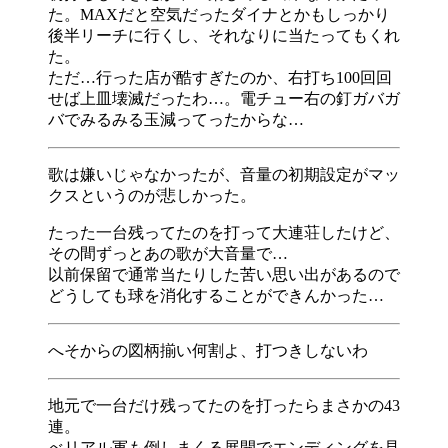
た。MAXだと空気だったダイナとかもしっかり
後半リーチに行くし、それなりに当たってもくれ
た。
ただ…行った店が酷すぎたのか、右打ち100回回
せば上皿壊滅だったわ…。電チュー右の釘ガバガ
バでみるみる玉減ってったからな…
歌は嫌いじゃなかったが、音量の初期設定がマッ
クスというのが悲しかった。
たった一台残ってたのを打って大連荘したけど、
その間ずっとあの歌が大音量で…
以前保留で通常当たりした苦い思い出があるので
どうしても球を消化することができんかった…
へそからの図柄揃い何割よ、打つきしないわ
地元で一台だけ残ってたのを打ったらまさかの43
連。
べリアル軍も倒しまくる展開でエンディングを見