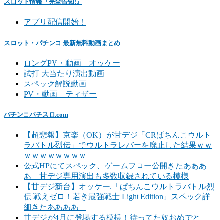
スロット情報『完全告知!』
アプリ配信開始！
スロット・パチンコ 最新無料動画まとめ
ロングPV・動画 オッケー
試打 大当たり演出動画
スペック解説動画
PV・動画 ティザー
パチンコパチスロ.com
【超悲報】京楽（OK）が甘デジ「CRぱちんこウルト
ラバトル烈伝」でウルトラレバーを廃止した結果ｗｗ
ｗｗｗｗｗｗｗｗ
公式HPにてスペック、ゲームフロー公開きたあああ
あ 甘デジ専用演出も多数収録されている模様
【甘デジ新台】オッケー.「ぱちんこウルトラバトル烈
伝 戦えゼロ！若き最強戦士 Light Edition」スペック詳
細きたああああ
甘デジが4月に登場する模様！待ってた奴おめでと