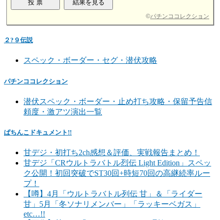
©
パチンココレクション
２?９伝説
スペック・ボーダー・セグ・潜伏攻略
パチンココレクション
潜伏スペック・ボーダー・止め打ち攻略・保留予告信
頼度・激アツ演出一覧
ぱちんこドキュメント!!
甘デジ・初打ち2ch感想＆評価、実戦報告まとめ！
甘デジ「CRウルトラバトル烈伝 Light Edition」スペッ
ク公開！初回突破でST30回+時短70回の高継続率ルー
プ！
【噂】4月「ウルトラバトル列伝 甘」＆「ライダー
甘」5月「冬ソナリメンバー」「ラッキーベガス」
etc…!!