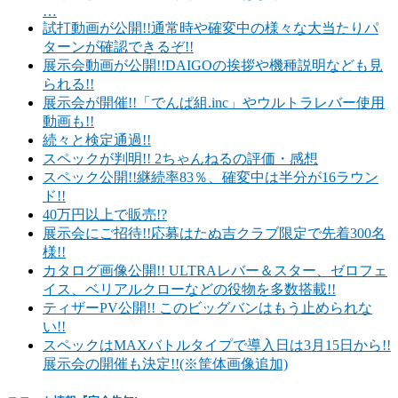
…
試打動画が公開!!通常時や確変中の様々な大当たりパ
ターンが確認できるぞ!!
展示会動画が公開!!DAIGOの挨拶や機種説明なども見
られる!!
展示会が開催!!「でんぱ組.inc」やウルトラレバー使用
動画も!!
続々と検定通過!!
スペックが判明!! 2ちゃんねるの評価・感想
スペック公開!!継続率83％、確変中は半分が16ラウン
ド!!
40万円以上で販売!?
展示会にご招待!!応募はたぬ吉クラブ限定で先着300名
様!!
カタログ画像公開!! ULTRAレバー＆スター、ゼロフェ
イス、ベリアルクローなどの役物を多数搭載!!
ティザーPV公開!! このビッグバンはもう止められな
い!!
スペックはMAXバトルタイプで導入日は3月15日から!!
展示会の開催も決定!!(※筐体画像追加)