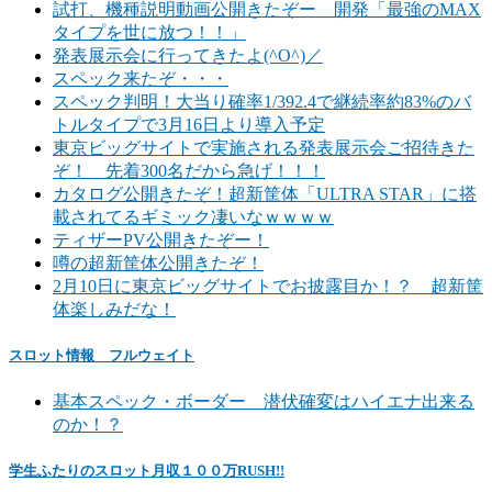
試打、機種説明動画公開きたぞー 開発「最強のMAX
タイプを世に放つ！！」
発表展示会に行ってきたよ(^O^)／
スペック来たぞ・・・
スペック判明！大当り確率1/392.4で継続率約83%のバ
トルタイプで3月16日より導入予定
東京ビッグサイトで実施される発表展示会ご招待きた
ぞ！ 先着300名だから急げ！！！
カタログ公開きたぞ！超新筐体「ULTRA STAR」に搭
載されてるギミック凄いなｗｗｗｗ
ティザーPV公開きたぞー！
噂の超新筐体公開きたぞ！
2月10日に東京ビッグサイトでお披露目か！？ 超新筐
体楽しみだな！
スロット情報 フルウェイト
基本スペック・ボーダー 潜伏確変はハイエナ出来る
のか！？
学生ふたりのスロット月収１００万RUSH!!