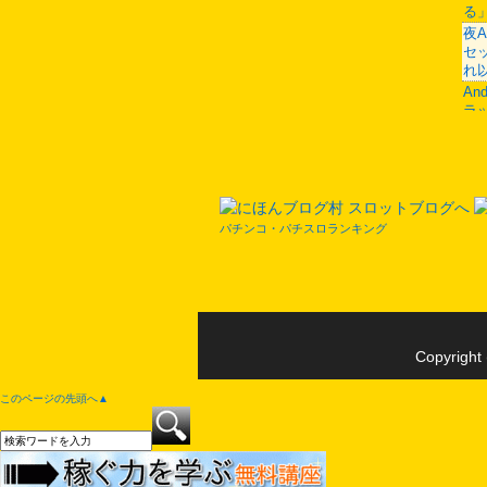
る
夜
セ
れ
An
ラ
関
ロ
基
の
2
A
パチンコ・パチスロランキング
テ
ェ
撃
検
【
チ
Copyri
か
このページの先頭へ▲