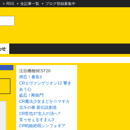
RSS
全記事一覧
ブログ登録募集中
わせ
注目機種BEST20
押忍！番長3
CRエヴァンゲリオン12 響き
あう心
盗忍！剛衛門
CR魔法少女まどか☆マギカ
北斗の拳 新伝説創造
CR哲也3?玄人の頂へ?
笑ゥせぇるすまん3
CR戦姫絶唱シンフォギア