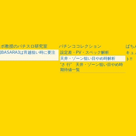
タボ教授のパチスロ研究室
パチンココレクション
ぱち
国BASARA3は宵越狙い時に要注
設定差・PV・スペック解析
キュ
天井・ゾーン狙い目やめ時解析
ト!!
“さ 行” 天井・ゾーン狙い目やめ時
期待値一覧