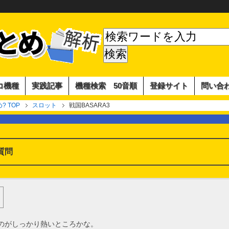
コ機種
実践記事
機種検索 50音順
登録サイト
問い合
 TOP
スロット
戦国BASARA3
質問
のがしっかり熱いところかな。