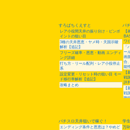
すろぱちくえすと
パチ
レア小役間天井の振り分け・ピンポ
【
イントの狙い目
B
ワ
3種の天井恩恵・ヤメ時・天国示唆
解析【追記】
「
ー
フリーズ確率・恩恵・動画 エンディ
画
ング詳細
合
打ち方・リール配列・レア小役停止
能
系
【
設定変更・リセット時の狙い目 モー
戦
ド移行率解析【追記】
評
攻略まとめ
【
戦
降臨
パチスロ天井狙いで稼ぐ！
学
エンディング条件と恩恵は？やめど
万R