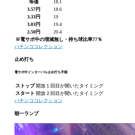
等価
18.1
3.57円
18.6
3.33円
19
3.03円
19.4
2.50円
20.4
※電サポ中の増減無し・持ち球比率77％
パチンココレクション
止め打ち
電サポ中インターバル止め打ち手順
ストップ
開放１回目が開いたタイミング
スタート
開放２回目が開いたタイミング
パチンココレクション
朝一ランプ