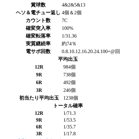
賞球数
4&2&5&13
ヘソ＆電チュー返し
4個＆2個
カウント数
7C
確変突入率
100%
確変転落率
1/31.36
実質継続率
約74％
電サポ回数
0.8.10.12.16.20.24.100+@回
平均出玉
12R
984個
9R
738個
6R
492個
3R
246個
初当たり平均出玉
1238個
トータル確率
12R
1/71.3
9R
1/53.5
6R
1/35.7
3R
1/17.8