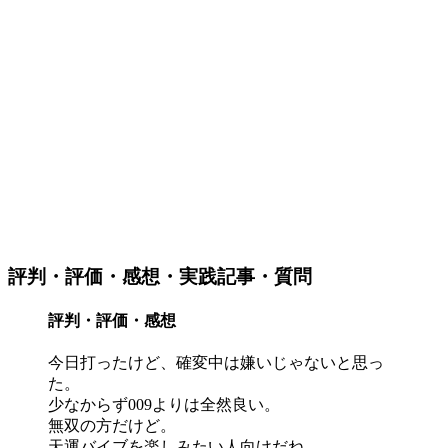
評判・評価・感想・実践記事・質問
評判・評価・感想
今日打ったけど、確変中は嫌いじゃないと思っ
た。
少なからず009よりは全然良い。
無双の方だけど。
天運バイブを楽しみたい人向けだね。