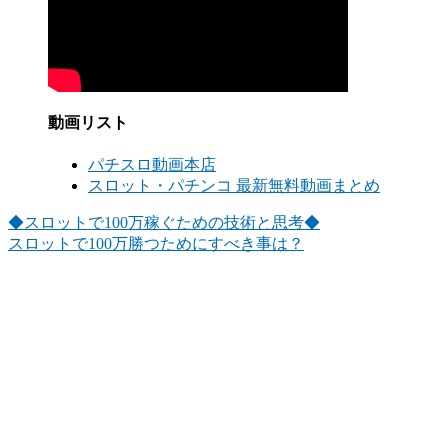
動画リスト
パチスロ動画本店
スロット・パチンコ 最新無料動画まとめ
◆スロットで100万稼ぐための技術と思考◆
スロットで100万勝つためにすべき事は？