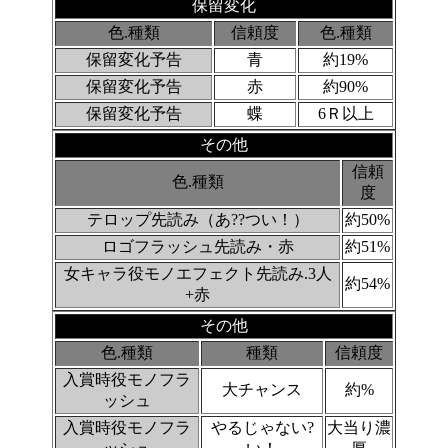
保留変化
色.種類
信頼度
色.種類
保留変化予告
青
約19%
保留変化予告
赤
約90%
保留変化予告
蝶
6Ｒ以上
その他
信頼
色.種類
度
テロップ先読み（あ??つい！）
約50%
ロゴフラッシュ先読み・赤
約51%
女キャラ役モノエフェクト先読み.3人
約54%
+赤
その他
色.種類
種類
信頼度
入賞時役モノフラ
大チャンス
約%
ッシュ
入賞時役モノフラ
やるじゃない?
大当り濃