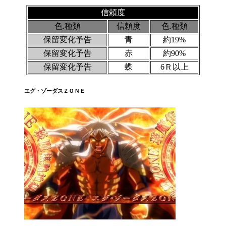
信頼度
色.種類
信頼度
色.種類
保留変化予告
青
約19%
保留変化予告
赤
約90%
保留変化予告
蝶
6Ｒ以上
エグ・ゾーダスＺＯＮＥ