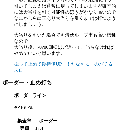
引いてしまえば通常に戻ってしまいますが確率的
には大当りを引く可能性のほうがかなり高いので
なにかしら出玉あり大当りを引くまでは打つよう
にしましょう。
大当りを引いた場合でも潜伏ループ率も高い機種
なので
大当り後、70?80回転ほど追って、当らなければ
やめでいいと思います。
捻って止めて期待値UP！！たなちゅーのパチ＆
スロ
ボーダー・止め打ち
ボーダーライン
ライトミドル
換金率
ボーダー
等価
17.4