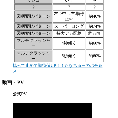
ッシュ
い！
厚
?
?
?
左⇒中⇒右.順停
図柄変動パターン
約46%
止×4
図柄変動パターン
スーパーロング
約74%
図柄変動パターン
特大デカ図柄
約83％
マルチクラッシャ
4秒傾く
約60%
ー
マルチクラッシャ
5秒傾く
約60%
ー
捻って止めて期待値UP！！たなちゅーのパチ＆
スロ
動画・PV
公式PV