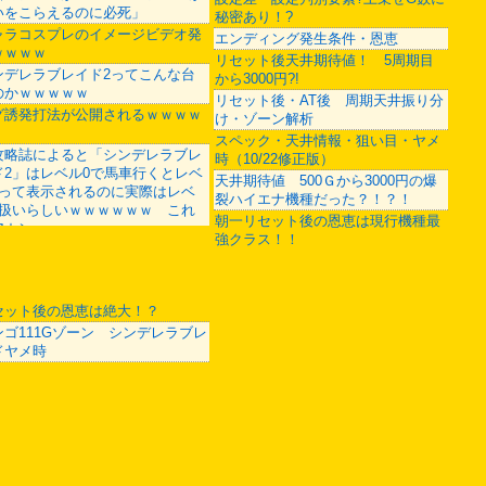
破、エンディング達成
いをこらえるのに必死」
秘密あり！?
真性お尻狩りストｋｓｋ,ソフィアマ
ャラコスプレのイメージビデオ発
エンディング発生条件・恩恵
マンのケツに挑む
ｗｗｗｗ
リセット後天井期待値！ 5周期目
フリーズ確率・恩恵 独自解析
ンデレラブレイド2ってこんな台
から3000円?!
プリシラOPT、レイラOPT、お姉さ
のかｗｗｗｗｗ
リセット後・AT後 周期天井振り分
まOPT
グ誘発打法が公開されるｗｗｗｗ
け・ゾーン解析
朝?晩までお尻物語.目指せ!最強のお
スペック・天井情報・狙い目・ヤメ
尻狩りスト!
攻略誌によると「シンデレラブレ
時（10/22修正版）
小役確率解析、ツンデレ・シンデレ
ド2」はレベル0で馬車行くとレベ
天井期待値 500Ｇから3000円の爆
ラゾーンと少し考察
8って表示されるのに実際はレベ
裂ハイエナ機種だった？！？！
初打ち感想と仕様・変更点、その他
7扱いらしいｗｗｗｗｗｗ これ
朝一リセット後の恩恵は現行機種最
天井恩恵・スペック解析
アカンｗｗｗｗ
強クラス！！
イン投入口にアロンアルファがぶ
込まれる ※画像有り
悲報】ネット広報・ジェットカー
浜氏のTwitterでの発言がまた話
セット後の恩恵は絶大！？
に・・・ もう誰か止めてあげな
ンゴ111Gゾーン シンデレラブレ
・・・
ドヤメ時
ーム性が非常に不愉快！許せな
！！
朗報】ネット広報・ジェットカー
尾浜氏ツイッター復活！宣伝のみ
暴言吐きまくった事に対する突っ
みは完全スルー！ ユーザー舐め
れまくりでワロタｗｗｗｗ