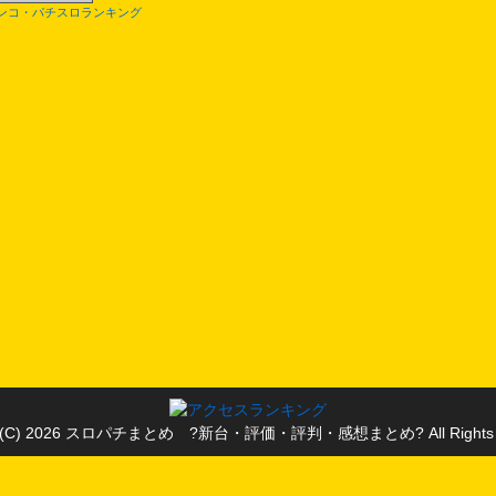
画像】秋葉原アイランドの「シン
ンコ・パチスロランキング
井周期ペンペン+強チェリーでダ
レラブレイド2 おしり神社」クソ
ルレインボー
ロタｗｗｗｗ これって秋葉の外
変更台狙い11/13
人観光客にも見られるんだよなｗ
ｗｗ
定変更台狙い11/12ついに決断して
まった
4時間OPT「おしりは地球を救うか
」シンデレラブレイド2の24時間
YOUT「77」枚って何だ？シンデ
送ｷﾀ━(ﾟ∀ﾟ)━!
ラブレイド2設定変更狙いデータ
11
ナイパイ72の主人公ミウちゃんも
場しOPTできるっぽいぞｗｗｗｗ
相性因縁の対決
変更立ち回り11/10データ
変更11/9データ
定変更台狙い11/8と次回予告
更台データ11/7と次回予告まぁま
なチャンス
定変更台狙いデータ11/6
い子はマネしちゃダメ！シンデレ
ブレイド2バグ誘発打法完成？
1/4シンデレラブレイド2設定変更台
いデータ加算
ンデレラブレイド2でフリーズ
ght (C) 2026 スロパチまとめ ?新台・評価・評判・感想まとめ?
All Right
変更天井周期狙い11/03
定変更台狙い日曜日分加算
定変更台狙い土曜日分止め時微修