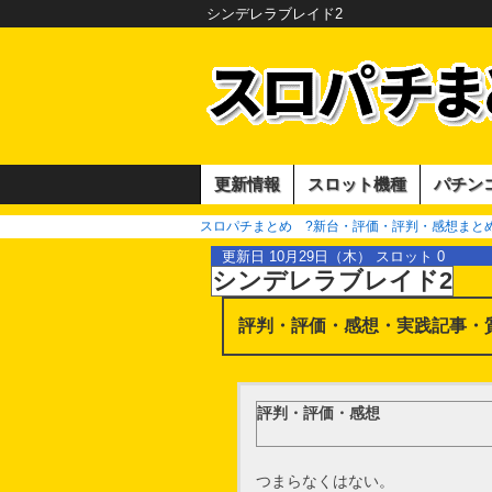
シンデレラブレイド2
更新情報
スロット機種
パチン
スロパチまとめ ?新台・評価・評判・感想まとめ?
更新日 10月29日（木）
スロット
0
シンデレラブレイド2
評判・評価・感想・実践記事・
評判・評価・感想
つまらなくはない。