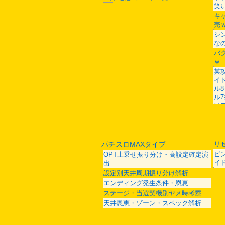
笑
キ
売
シ
な
バ
ｗ
某
イ
ル
ル
は
コ
ち
【
鳴尾
パチスロMAXタイプ
リ
題
ビ
OPT上乗せ振り分け・高設定確定演
よ
イ
出
ゲ
設定別天井周期振り分け解析
い
エンディング発生条件・恩恵
【
ステージ・当選契機別ヤメ時考察
鳴
天井恩恵・ゾーン・スペック解析
で
込
ら