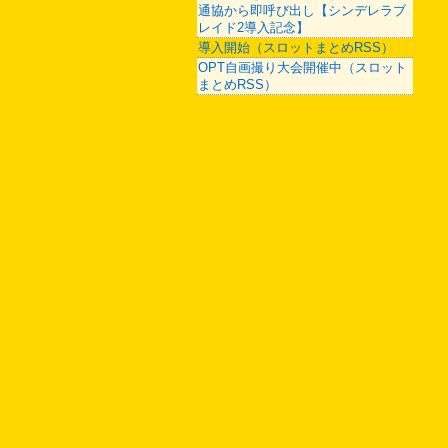
通協から即呼び出し【シンデレラブ
レイド2導入記念】
導入開始（スロットまとめRSS）
OPT自画撮り大会開催中（スロット
まとめRSS）