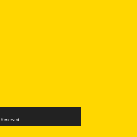
s Reserved.