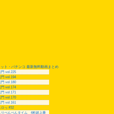
ロット・パチンコ 最新無料動画まとめ
門 vol.225
門 vol.194
門 vol.180
門 vol.174
門 vol.171
門 vol.170
門 vol.161
ロっ #32
しりぺんぺんタイム 4桁超上乗