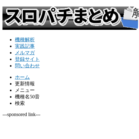
機種解析
実践記事
メルマガ
登録サイト
問い合わせ
ホーム
更新情報
メニュー
機種名50音
検索
---sponsored link---