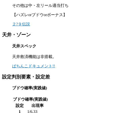
その他は中・左リール適当打ち
【ハズレorブドウorボーナス】
２?９伝説
天井・ゾーン
天井スペック
天井救済機能は非搭載。
ぱちんこドキュメント!!
設定判別要素・設定差
ブドウ確率(実践値)
ブドウ確率(実践値)
設定
出現率
1
1/6.33