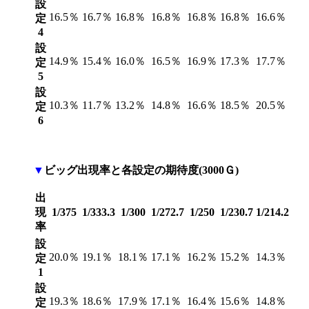
設
16.5％
16.7％
16.8％
16.8％
16.8％
16.8％
16.6％
定
4
設
14.9％
15.4％
16.0％
16.5％
16.9％
17.3％
17.7％
定
5
設
10.3％
11.7％
13.2％
14.8％
16.6％
18.5％
20.5％
定
6
▼
ビッグ出現率と各設定の期待度(3000Ｇ)
出
現
1/375
1/333.3
1/300
1/272.7
1/250
1/230.7
1/214.2
率
設
20.0％
19.1％
18.1％
17.1％
16.2％
15.2％
14.3％
定
1
設
19.3％
18.6％
17.9％
17.1％
16.4％
15.6％
14.8％
定