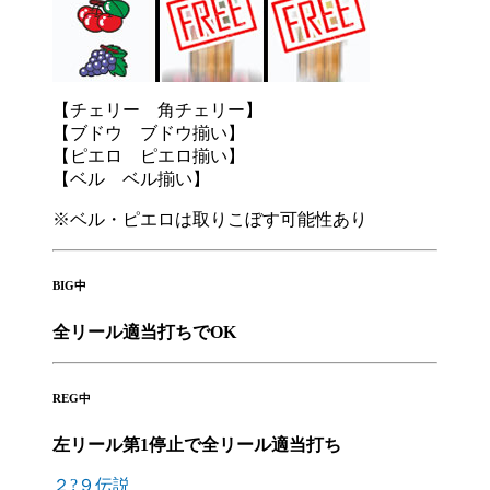
【
チェリー
角チェリー】
【
ブドウ
ブドウ揃い】
【
ピエロ
ピエロ揃い】
【
ベル
ベル揃い】
※ベル・ピエロは取りこぼす可能性あり
BIG中
全リール適当打ちでOK
REG中
左リール第1停止で全リール適当打ち
２?９伝説