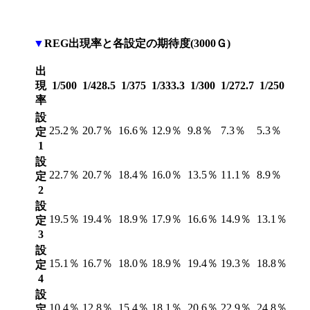
▼
REG出現率と各設定の期待度(3000Ｇ)
出
現
1/500
1/428.5
1/375
1/333.3
1/300
1/272.7
1/250
率
設
25.2％
20.7％
16.6％
12.9％
9.8％
7.3％
5.3％
定
1
設
22.7％
20.7％
18.4％
16.0％
13.5％
11.1％
8.9％
定
2
設
19.5％
19.4％
18.9％
17.9％
16.6％
14.9％
13.1％
定
3
設
15.1％
16.7％
18.0％
18.9％
19.4％
19.3％
18.8％
定
4
設
10.4％
12.8％
15.4％
18.1％
20.6％
22.9％
24.8％
定