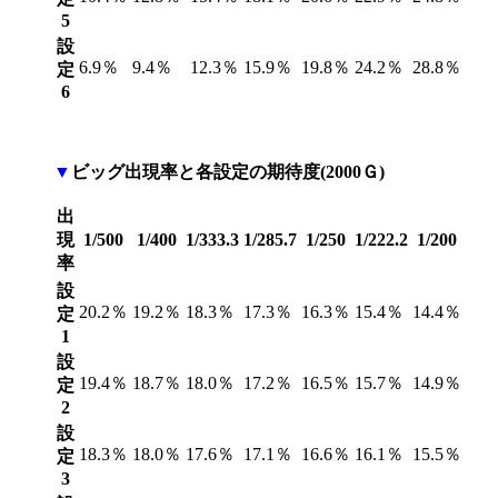
5
設
6.9％
9.4％
12.3％
15.9％
19.8％
24.2％
28.8％
定
6
▼
ビッグ出現率と各設定の期待度(2000Ｇ)
出
現
1/500
1/400
1/333.3
1/285.7
1/250
1/222.2
1/200
率
設
20.2％
19.2％
18.3％
17.3％
16.3％
15.4％
14.4％
定
1
設
19.4％
18.7％
18.0％
17.2％
16.5％
15.7％
14.9％
定
2
設
18.3％
18.0％
17.6％
17.1％
16.6％
16.1％
15.5％
定
3