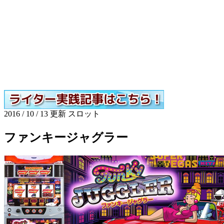
2016 / 10 / 13 更新
スロット
ファンキージャグラー